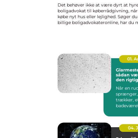
Det behøver ikke at være dyrt at hyr
boligadvokat til køberrådgivning, når
købe nyt hus eller lejlighed. Søger du
billige boligadvokateronline, har du
for at sammenligne ...
01. 
Glarmeste
sådan væ
den rigt
til opgav
Når en ru
sprænger,
trækker, e
badeværel
trænger ti
spejl, er e
04. 