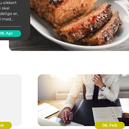
u sikkert
 skal
elige er,
ød med
rloren
18. Apr
eb
06. Feb