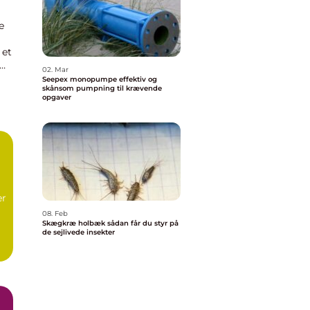
e
 et
02. Mar
Seepex monopumpe effektiv og
skånsom pumpning til krævende
opgaver
er
08. Feb
Skægkræ holbæk sådan får du styr på
de sejlivede insekter
g