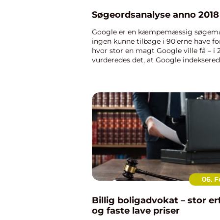
Søgeordsanalyse anno 2018
Google er en kæmpemæssig søgema
ingen kunne tilbage i 90’erne have fo
hvor stor en magt Google ville få – i 
vurderedes det, at Google indeksere
trillioner hjemmesider. Det er vigtigt a
06. 
Billig boligadvokat – stor er
og faste lave priser