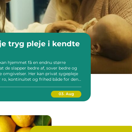
endte
 kan hjemmet få en endnu større
at de slapper bedre af, sover bedre og
e omgivelser. Her kan privat sygepleje
 ro, kontinuitet og frihed både for den,
or de pårørende. I stedet […]
03. Aug