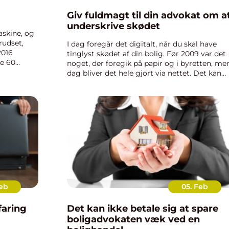
Giv fuldmagt til din advokat om a
underskrive skødet
skine, og
rudset,
I dag foregår det digitalt, når du skal have
2016
tinglyst skødet af din bolig. Før 2009 var det
de 60
noget, der foregik på papir og i byretten, men
t v...
dag bliver det hele gjort via nettet. Det kan
gøre, at der er nogle, d...
Feb
05. Feb
faring
Det kan ikke betale sig at spare
boligadvokaten væk ved en