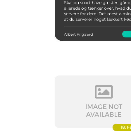
Skal du snart have gæster, går d
allerede og tænker over, hvad du
servere for dem. Det mest almind
at du serverer noget lækkert k
noget godt tilbehør til. Der er fo
hare en opla...
Albert Pilgaard
18. F