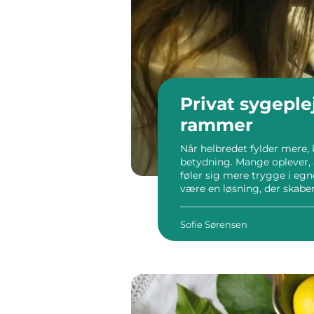
Privat sygepleje tryg pleje i k
rammer
Når helbredet fylder mere,
betydning. Mange oplever, 
føler sig mere trygge i egn
være en løsning, der skaber
der har brug for hjælp, og f
Sofie Sørensen