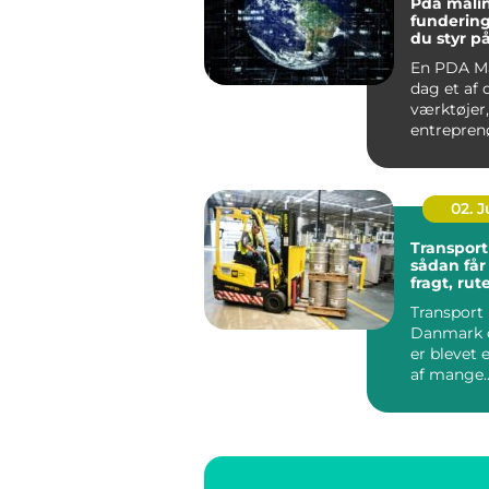
Pda målin
fundering
du styr p
bæreevn
En PDA Må
dag et af 
værktøjer,
entrepren
bygherrer
rådgivere vi
02. 
Transport 
sådan får
fragt, rut
levering
Transport
Danmark 
er blevet 
af mange
virksomhe
hverdag. B