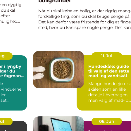
bolighandel
e en dygtig
 du skal
Når du skal købe en bolig, er der rigtig mang
 efter
forskellige ting, som du skal bruge penge på.
 mulighed
Det kan derfor være fristende for dig at finde
sted, hvor du kan spare nogle penge. Det kan
derfor være, at du for eksempel...
Aug
11. Jul
r i lyngby
Hundeskåle: guide
lger du
til valg af den rette
ige fagmand
mad- og vandskål
en
de
Mange hundeejere s
 vinduerne
skålen som en lille
ller
detalje i hverdagen,
set
men valg af mad- o
l et nyt
vandskå...
n glarmest...
Jul
06. Jun