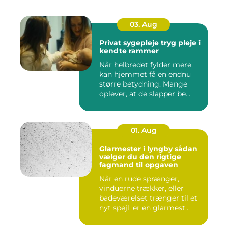
03. Aug
Privat sygepleje tryg pleje i
kendte rammer
Når helbredet fylder mere,
kan hjemmet få en endnu
større betydning. Mange
oplever, at de slapper be...
01. Aug
Glarmester i lyngby sådan
vælger du den rigtige
fagmand til opgaven
Når en rude sprænger,
vinduerne trækker, eller
badeværelset trænger til et
nyt spejl, er en glarmest...