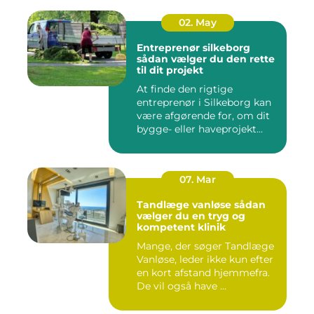
02. May
Entreprenør silkeborg
sådan vælger du den rette
til dit projekt
At finde den rigtige
entreprenør i Silkeborg kan
være afgørende for, om dit
bygge- eller haveprojekt...
07. Mar
Tandlæge vanløse sådan
vælger du en tryg og
kompetent klinik
Mange, der søger Tandlæge
Vanløse, leder ikke kun efter
en kort afstand hjemmefra.
De vil også have ...