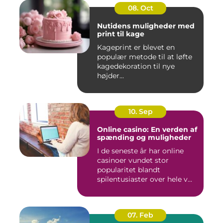
08. Oct
Nutidens muligheder med
print til kage
Kageprint er blevet en
populær metode til at løfte
kagedekoration til nye
højder...
10. Sep
Online casino: En verden af
spænding og muligheder
I de seneste år har online
casinoer vundet stor
popularitet blandt
spilentusiaster over hele v...
07. Feb