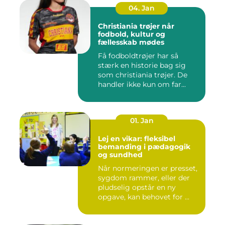
04. Jan
Christiania trøjer når
fodbold, kultur og
fællesskab mødes
Få fodboldtrøjer har så
stærk en historie bag sig
som christiania trøjer. De
handler ikke kun om far...
01. Jan
Lej en vikar: fleksibel
bemanding i pædagogik
og sundhed
Når normeringen er presset,
sygdom rammer, eller der
pludselig opstår en ny
opgave, kan behovet for ...