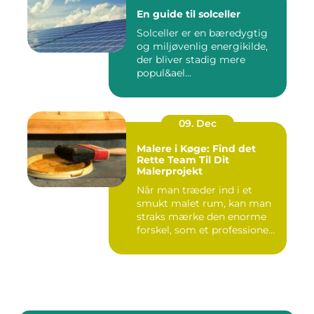
En guide til solceller
Solceller er en bæredygtig
og miljøvenlig energikilde,
der bliver stadig mere
popul&ael...
09. Dec
Malere i Køge: Find det
Rette Team Til Dit
Malerprojekt
Når man træder ind i et
smukt malet rum, kan man
straks mærke den enorme
forskel, som et professione...