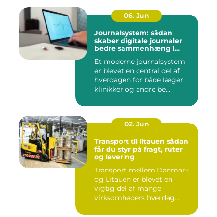
06. Jun
Journalsystem: sådan
skaber digitale journaler
bedre sammenhæng i
sundheden
Et moderne journalsystem
er blevet en central del af
hverdagen for både læger,
klinikker og andre be...
02. Jun
Transport til litauen sådan
får du styr på fragt, ruter
og levering
Transport mellem Danmark
og Litauen er blevet en
vigtig del af mange
virksomheders hverdag.
Både ind...