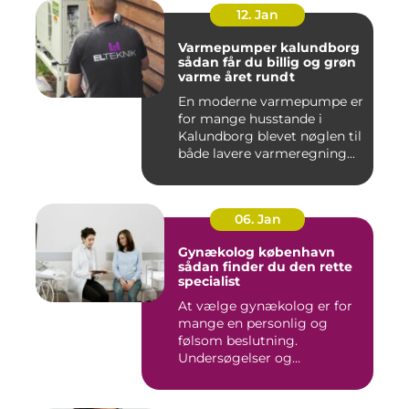
12. Jan
Varmepumper kalundborg
sådan får du billig og grøn
varme året rundt
En moderne varmepumpe er
for mange husstande i
Kalundborg blevet nøglen til
både lavere varmeregning...
06. Jan
Gynækolog københavn
sådan finder du den rette
specialist
At vælge gynækolog er for
mange en personlig og
følsom beslutning.
Undersøgelser og
behandlinger for...