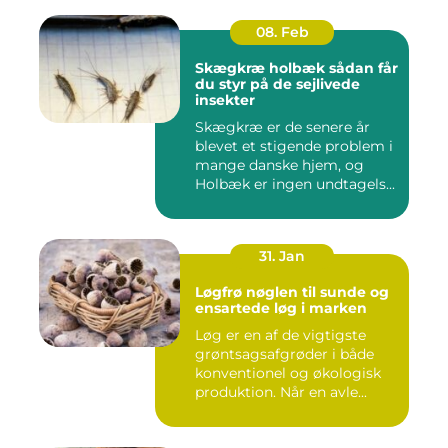
08. Feb
Skægkræ holbæk sådan får
du styr på de sejlivede
insekter
Skægkræ er de senere år
blevet et stigende problem i
mange danske hjem, og
Holbæk er ingen undtagels...
31. Jan
Løgfrø nøglen til sunde og
ensartede løg i marken
Løg er en af de vigtigste
grøntsagsafgrøder i både
konventionel og økologisk
produktion. Når en avle...