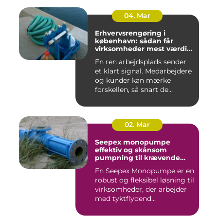
04. Mar
Erhvervsrengøring i
københavn: sådan får
virksomheder mest værdi
for pengene
En ren arbejdsplads sender
et klart signal. Medarbejdere
og kunder kan mærke
forskellen, så snart de...
02. Mar
Seepex monopumpe
effektiv og skånsom
pumpning til krævende
opgaver
En Seepex Monopumpe er en
robust og fleksibel løsning til
virksomheder, der arbejder
med tyktflydend...