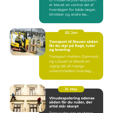
Et moderne journalsystem
er blevet en central del af
hverdagen for både læger,
klinikker og andre be...
02. Jun
Transport til litauen sådan
får du styr på fragt, ruter
og levering
Transport mellem Danmark
og Litauen er blevet en
vigtig del af mange
virksomheders hverdag.
Både ind...
31. May
Vinudespolering odense
sådan får du ruder, der
altid står skarpt