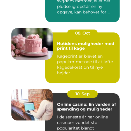
sygdom rammer, eller der
pludselig opstår en ny
opgave, kan behovet for ...
08. Oct
Nutidens muligheder med
print til kage
Kageprint er blevet en
populær metode til at løfte
kagedekoration til nye
højder...
10. Sep
Online casino: En verden af
spænding og muligheder
I de seneste år har online
casinoer vundet stor
popularitet blandt