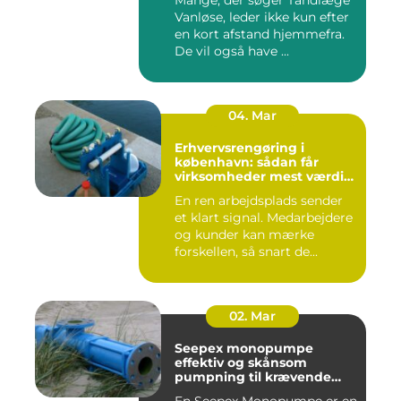
Mange, der søger Tandlæge
Vanløse, leder ikke kun efter
en kort afstand hjemmefra.
De vil også have ...
04. Mar
Erhvervsrengøring i
københavn: sådan får
virksomheder mest værdi
for pengene
En ren arbejdsplads sender
et klart signal. Medarbejdere
og kunder kan mærke
forskellen, så snart de...
02. Mar
Seepex monopumpe
effektiv og skånsom
pumpning til krævende
opgaver