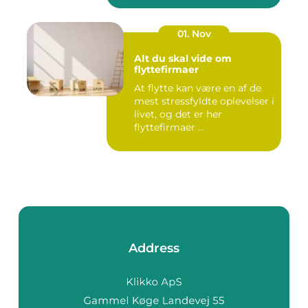
01. Nov
Alt du skal vide om
flyttefirmaer
At flytte kan være en af de
mest stressfyldte oplevelser i
livet, og det er her
flyttefirmaer ...
Address