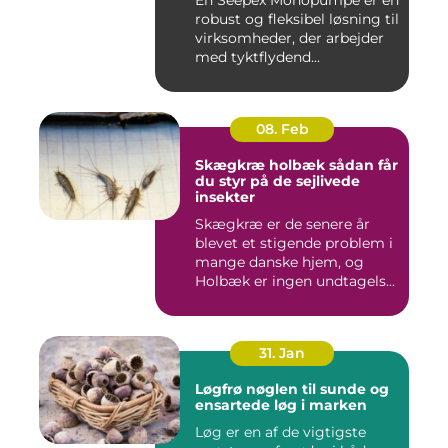
En Seepex Monopumpe er en
robust og fleksibel løsning til
virksomheder, der arbejder
med tyktflydend...
08. Feb
Skægkræ holbæk sådan får
du styr på de sejlivede
insekter
Skægkræ er de senere år
blevet et stigende problem i
mange danske hjem, og
Holbæk er ingen undtagels...
31. Jan
Løgfrø nøglen til sunde og
ensartede løg i marken
Løg er en af de vigtigste