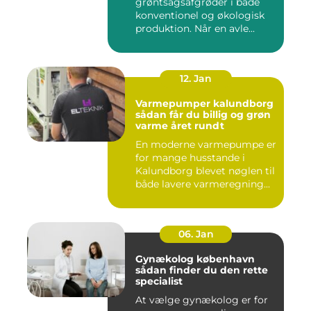
grøntsagsafgrøder i både
konventionel og økologisk
produktion. Når en avle...
12. Jan
Varmepumper kalundborg
sådan får du billig og grøn
varme året rundt
En moderne varmepumpe er
for mange husstande i
Kalundborg blevet nøglen til
både lavere varmeregning...
06. Jan
Gynækolog københavn
sådan finder du den rette
specialist
At vælge gynækolog er for