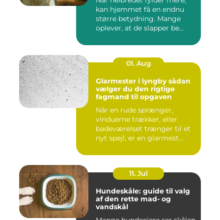
Når helbredet fylder mere,
kan hjemmet få en endnu
større betydning. Mange
oplever, at de slapper be...
01. Aug
Glarmester i lyngby sådan
vælger du den rigtige
fagmand til opgaven
Når en rude sprænger,
vinduerne trækker, eller
badeværelset trænger til et
nyt spejl, er en glarmest...
11. Jul
Hundeskåle: guide til valg
af den rette mad- og
vandskål