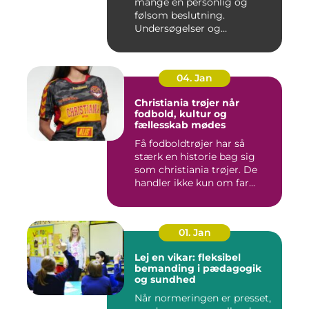
mange en personlig og
følsom beslutning.
Undersøgelser og
behandlinger for...
04. Jan
Christiania trøjer når
fodbold, kultur og
fællesskab mødes
Få fodboldtrøjer har så
stærk en historie bag sig
som christiania trøjer. De
handler ikke kun om far...
01. Jan
Lej en vikar: fleksibel
bemanding i pædagogik
og sundhed
Når normeringen er presset,