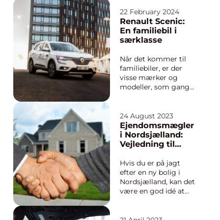
et professionelt
malerfirma på
22 February 2024
Frederiksberg, som
Renault Scenic:
ikke bare møder, men
En familiebil i
overgår dine
særklasse
forventninger. At
vælge det rette
Når det kommer til
malerfirmaer
familiebiler, er der
Frederiksberg til at
visse mærker og
forva...
modeller, som gang
på gang beviser deres
værd, og en af disse
er Renault Scenic, en
24 August 2023
bil der siden sin
Ejendomsmægler
introduktion i midten
i Nordsjælland:
af 1990’erne har
Vejledning til
vundet hjertet af
boligsøgende
familier verden over
Hvis du er på jagt
på grund...
efter en ny bolig i
Nordsjælland, kan det
være en god idé at
alliere sig med en
dygtig
ejendomsmægler.
21 April 2023