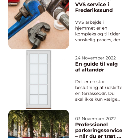
badeværelsesinventar
VVS service i
til legetøj og værktøj
Frederikssund
– plast er et alsidigt
materiale, der er
VVS arbejde i
blevet en int...
hjemmet er en
kompleks og til tider
vanskelig proces, der
kræver viden,
ekspertise og erfaring.
Husejere tror ofte, at
24 November 2022
de selv kan klare VVS
En guide til valg
opgaverne og søger
af altandør
kun hjælp fra en
professionel VVS
Det er en stor
installatør, når noget
beslutning at udskifte
går galt. Dette er ...
en terrassedør. Du
skal ikke kun vælge
den rigtige dør, men
du skal også sørge
for, at installationen
03 November 2022
er udført korrekt, så
Professionel
dit hjem er sikkert og
parkeringsservice
trygt. I denne artikel
– når du er træt af