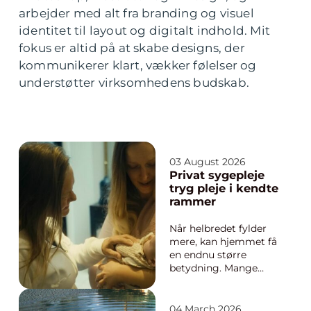
arbejder med alt fra branding og visuel
identitet til layout og digitalt indhold. Mit
fokus er altid på at skabe designs, der
kommunikerer klart, vækker følelser og
understøtter virksomhedens budskab.
03 August 2026
Privat sygepleje
tryg pleje i kendte
rammer
Når helbredet fylder
mere, kan hjemmet få
en endnu større
betydning. Mange
oplever, at de slapper
bedre af, sover bedre
og føler sig mere
04 March 2026