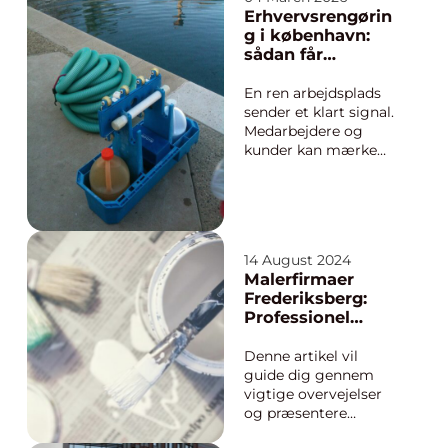
trygge i egne
Erhvervsrengørin
omgivelser. Her kan
g i københavn:
privat sygepleje være
sådan får
en løsning, der skaber
virksomheder
ro, kontinuitet og
mest værdi for
En ren arbejdsplads
frihed både fo...
pengene
sender et klart signal.
Medarbejdere og
kunder kan mærke
forskellen, så snart de
træder ind ad døren.
Mange virksomheder i
København har travlt
med drift, kunder og
14 August 2024
vækst og så ender
Malerfirmaer
rengøringen nemt
Frederiksberg:
som et punkt, der
Professionel
bare skal lø...
Maling til Hjem og
Virksomhed
Denne artikel vil
guide dig gennem
vigtige overvejelser
og præsentere
kriterier for at vælge