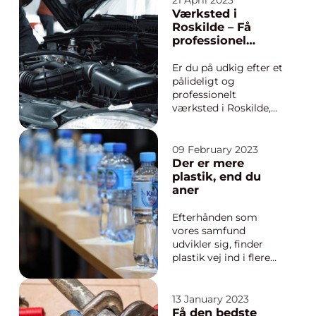
Med en erfaren og
Værksted i
velkvalificeret
Roskilde – Få
ejendomsmægler ved
professionel
din side, kan du få en
hjælp til din bil
masse for...
Er du på udkig efter et
pålideligt og
professionelt
værksted i Roskilde,
der kan hjælpe dig
med at holde din bil i
topform?At vælge det
09 February 2023
rigtige værksted kan
Der er mere
være en udfordring,
plastik, end du
men det er afgørende
aner
for...
Efterhånden som
vores samfund
udvikler sig, finder
plastik vej ind i flere
og flere af de
genstande, vi bruger i
vores hjem. Fra
13 January 2023
køkkenudstyr til
Få den bedste