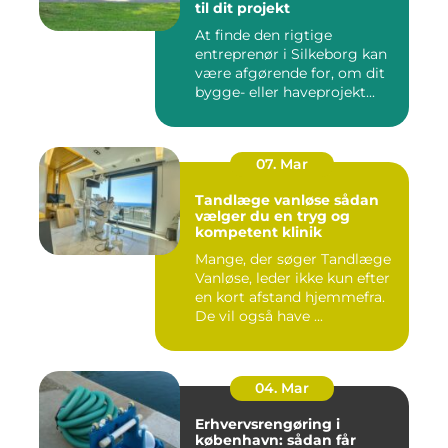
til dit projekt
At finde den rigtige
entreprenør i Silkeborg kan
være afgørende for, om dit
bygge- eller haveprojekt...
07. Mar
Tandlæge vanløse sådan
vælger du en tryg og
kompetent klinik
Mange, der søger Tandlæge
Vanløse, leder ikke kun efter
en kort afstand hjemmefra.
De vil også have ...
04. Mar
Erhvervsrengøring i
københavn: sådan får