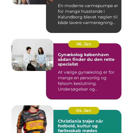
En moderne varmepumpe er
for mange husstande i
Kalundborg blevet nøglen til
både lavere varmeregning...
06. Jan
Gynækolog københavn
sådan finder du den rette
specialist
At vælge gynækolog er for
mange en personlig og
følsom beslutning.
Undersøgelser og
behandlinger for...
04. Jan
Christiania trøjer når
fodbold, kultur og
fællesskab mødes