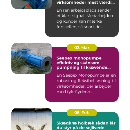
virksomheder mest værdi
for pengene
En ren arbejdsplads sender
et klart signal. Medarbejdere
og kunder kan mærke
forskellen, så snart de...
02. Mar
Seepex monopumpe
effektiv og skånsom
pumpning til krævende
opgaver
En Seepex Monopumpe er en
robust og fleksibel løsning til
virksomheder, der arbejder
med tyktflydend...
08. Feb
Skægkræ holbæk sådan får
du styr på de sejlivede