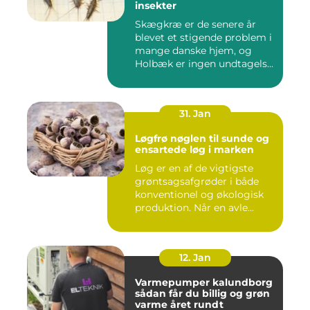
insekter
Skægkræ er de senere år
blevet et stigende problem i
mange danske hjem, og
Holbæk er ingen undtagels...
31. Jan
Løgfrø nøglen til sunde og
ensartede løg i marken
Løg er en af de vigtigste
grøntsagsafgrøder i både
konventionel og økologisk
produktion. Når en avle...
12. Jan
Varmepumper kalundborg
sådan får du billig og grøn
varme året rundt