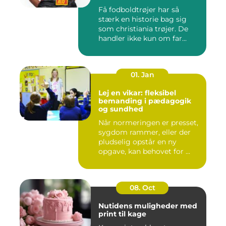
Få fodboldtrøjer har så
stærk en historie bag sig
som christiania trøjer. De
handler ikke kun om far...
01. Jan
Lej en vikar: fleksibel
bemanding i pædagogik
og sundhed
Når normeringen er presset,
sygdom rammer, eller der
pludselig opstår en ny
opgave, kan behovet for ...
08. Oct
Nutidens muligheder med
print til kage