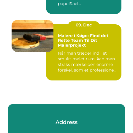
popul&ael...
09. Dec
Malere i Køge: Find det
Rette Team Til Dit
Malerprojekt
Når man træder ind i et
smukt malet rum, kan man
straks mærke den enorme
forskel, som et professione...
Address