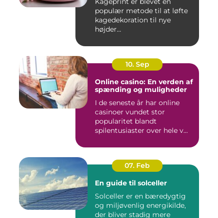
Kageprint er blevet en
populær metode til at løfte
kagedekoration til nye
højder...
10. Sep
Online casino: En verden af
spænding og muligheder
I de seneste år har online
casinoer vundet stor
popularitet blandt
spilentusiaster over hele v...
07. Feb
En guide til solceller
Solceller er en bæredygtig
og miljøvenlig energikilde,
der bliver stadig mere