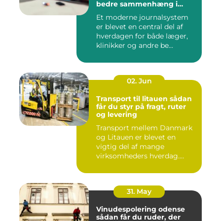
bedre sammenhæng i
sundheden
Et moderne journalsystem
er blevet en central del af
hverdagen for både læger,
klinikker og andre be...
02. Jun
Transport til litauen sådan
får du styr på fragt, ruter
og levering
Transport mellem Danmark
og Litauen er blevet en
vigtig del af mange
virksomheders hverdag.
Både ind...
31. May
Vinudespolering odense
sådan får du ruder, der