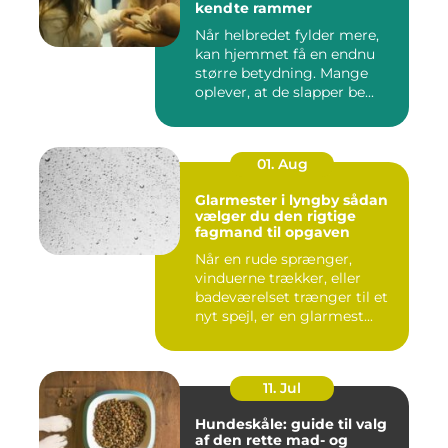
kendte rammer
Når helbredet fylder mere,
kan hjemmet få en endnu
større betydning. Mange
oplever, at de slapper be...
01. Aug
Glarmester i lyngby sådan
vælger du den rigtige
fagmand til opgaven
Når en rude sprænger,
vinduerne trækker, eller
badeværelset trænger til et
nyt spejl, er en glarmest...
11. Jul
Hundeskåle: guide til valg
af den rette mad- og