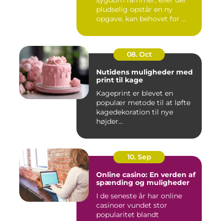
pludselig opstår en ny
opgave, kan behovet for ...
08. Oct
Nutidens muligheder med
print til kage
Kageprint er blevet en
populær metode til at løfte
kagedekoration til nye
højder...
10. Sep
Online casino: En verden af
spænding og muligheder
I de seneste år har online
casinoer vundet stor
popularitet blandt