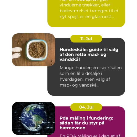
vinduerne trækker, eller
badeværelset trænger til et
nyt spejl, er en glarmest...
11. Jul
Hundeskåle: guide til valg
af den rette mad- og
vandskål
Mange hundeejere ser skålen
som en lille detalje i
hverdagen, men valg af
mad- og vandskå...
04. Jul
Pda måling i fundering:
sådan får du styr på
bæreevnen
En PDA Måling er i dag et af