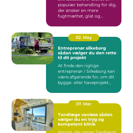
populær behandling for dig,
der ønsker en mere
fugtmættet, glat og
spændst...
02. May
Entreprenør silkeborg
sådan vælger du den rette
til dit projekt
At finde den rigtige
entreprenør i Silkeborg kan
være afgørende for, om dit
bygge- eller haveprojekt...
07. Mar
Tandlæge vanløse sådan
vælger du en tryg og
kompetent klinik
Mange, der søger Tandlæge