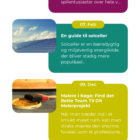
spilentusiaster over hele v...
07. Feb
En guide til solceller
Solceller er en bæredygtig
og miljøvenlig energikilde,
der bliver stadig mere
popul&ael...
09. Dec
Malere i Køge: Find det
Rette Team Til Dit
Malerprojekt
Når man træder ind i et
smukt malet rum, kan man
straks mærke den enorme
forskel, som et professione...