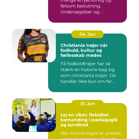
følsom beslutning.
Undersøgelser og
behandlinger for...
04. Jan
Christiania trøjer når
fodbold, kultur og
fællesskab mødes
Få fodboldtrøjer har så
stærk en historie bag sig
som christiania trøjer. De
handler ikke kun om far...
01. Jan
Lej en vikar: fleksibel
bemanding i pædagogik
og sundhed
Når normeringen er presset,
sygdom rammer, eller der