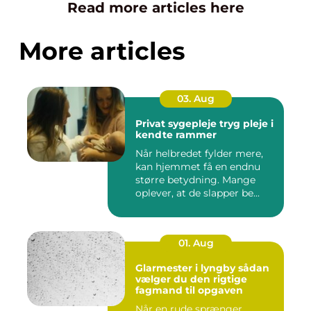
Read more articles here
More articles
03. Aug
Privat sygepleje tryg pleje i
kendte rammer
Når helbredet fylder mere,
kan hjemmet få en endnu
større betydning. Mange
oplever, at de slapper be...
01. Aug
Glarmester i lyngby sådan
vælger du den rigtige
fagmand til opgaven
Når en rude sprænger,