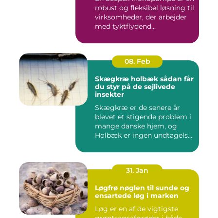
robust og fleksibel løsning til
virksomheder, der arbejder
med tyktflydend...
08. Feb
Skægkræ holbæk sådan får
du styr på de sejlivede
insekter
Skægkræ er de senere år
blevet et stigende problem i
mange danske hjem, og
Holbæk er ingen undtagels...
31. Jan
Løgfrø nøglen til sunde og
ensartede løg i marken
Løg er en af de vigtigste
grøntsagsafgrøder i både