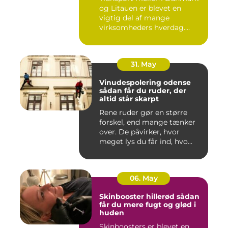
og Litauen er blevet en
vigtig del af mange
virksomheders hverdag.
Både ind...
31. May
Vinudespolering odense
sådan får du ruder, der
altid står skarpt
Rene ruder gør en større
forskel, end mange tænker
over. De påvirker, hvor
meget lys du får ind, hvo...
06. May
Skinbooster hillerød sådan
får du mere fugt og glød i
huden
Skinboosters er blevet en