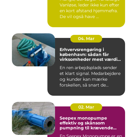
Vanløse, leder ikke kun efter
en kort afstand hjemmefra.
De vil også have ...
04. Mar
Erhvervsrengøring i
københavn: sådan får
virksomheder mest værdi
for pengene
En ren arbejdsplads sender
et klart signal. Medarbejdere
og kunder kan mærke
forskellen, så snart de...
02. Mar
Seepex monopumpe
effektiv og skånsom
pumpning til krævende
opgaver
En Seepex Monopumpe er en