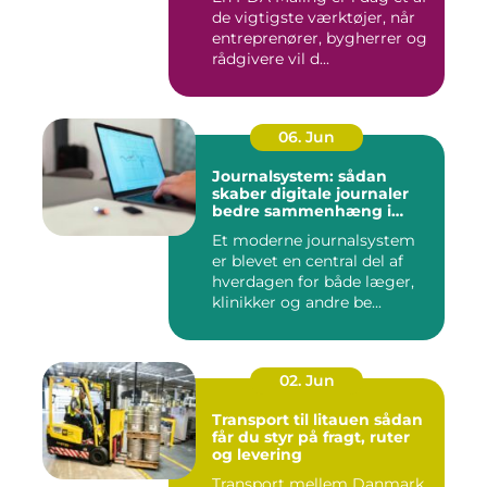
de vigtigste værktøjer, når
entreprenører, bygherrer og
rådgivere vil d...
06. Jun
Journalsystem: sådan
skaber digitale journaler
bedre sammenhæng i
sundheden
Et moderne journalsystem
er blevet en central del af
hverdagen for både læger,
klinikker og andre be...
02. Jun
Transport til litauen sådan
får du styr på fragt, ruter
og levering
Transport mellem Danmark