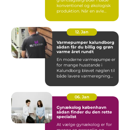
konventionel og økologisk
produktion. Når en avle...
12. Jan
Varmepumper kalundborg
sådan får du billig og grøn
varme året rundt
En moderne varmepumpe er
for mange husstande i
Kalundborg blevet nøglen til
både lavere varmeregning...
06. Jan
Gynækolog københavn
sådan finder du den rette
specialist
At vælge gynækolog er for
mange en personlig og