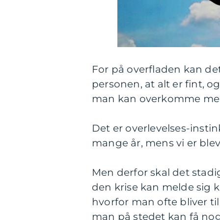
For på overfladen kan de
personen, at alt er fint,
man kan overkomme mere,
Det er overlevelses-instinkt
mange år, mens vi er bl
Men derfor skal det stadig
den krise kan melde sig kor
hvorfor man ofte bliver t
man på stedet kan få nog