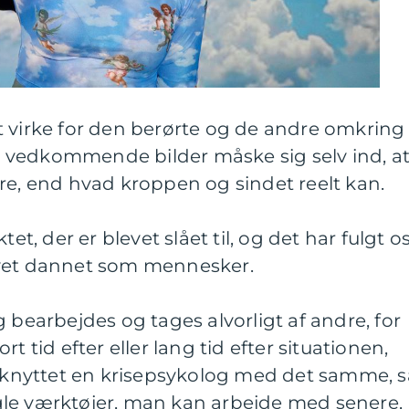
t virke for den berørte og de andre omkring
 og vedkommende bilder måske sig selv ind, a
 end hvad kroppen og sindet reelt kan.
et, der er blevet slået til, og det har fulgt os
evet dannet som mennesker.
 bearbejdes og tages alvorligt af andre, for
t tid efter eller lang tid efter situationen,
ilknyttet en krisepsykolog med det samme, s
le værktøjer, man kan arbejde med senere,