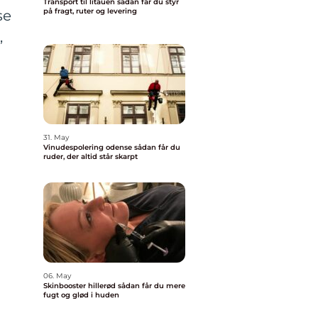
Transport til litauen sådan får du styr
på fragt, ruter og levering
se
,
31. May
Vinudespolering odense sådan får du
ruder, der altid står skarpt
06. May
Skinbooster hillerød sådan får du mere
fugt og glød i huden