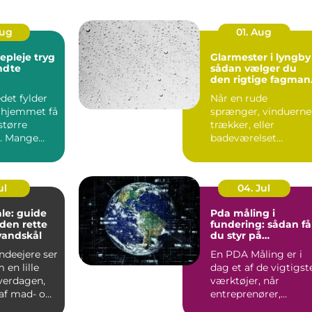
Aug
01. Aug
leje tryg
Glarmester i lyngby
endte
sådan vælger du
den rigtige fagman
til opgaven
det fylder
Når en rude
 hjemmet få
sprænger, vinduerne
større
trækker, eller
. Mange
badeværelset
t de slapper
trænger til et nyt
spejl, er en glarmest..
ul
04. Jul
le: guide
Pda måling i
f den rette
fundering: sådan få
vandskål
du styr på
bæreevnen
deejere ser
En PDA Måling er i
 en lille
dag et af de vigtigst
hverdagen,
værktøjer, når
af mad- og
entreprenører,
bygherrer og