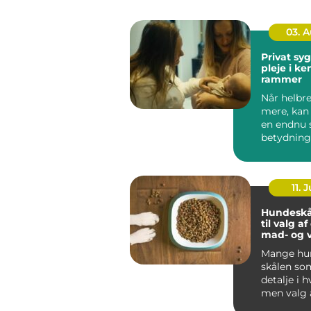
03. 
Privat sygep
pleje i k
rammer
Når helbre
mere, kan
en endnu 
betydning
oplever, a
be...
11. J
Hundeskå
til valg a
mad- og 
Mange hun
skålen som
detalje i 
men valg 
vandskå...