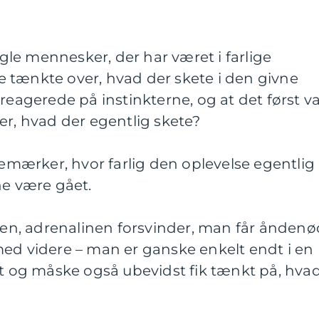
le mennesker, der har været i farlige
kke tænkte over, hvad der skete i den givne
reagerede på instinkterne, og at det først v
er, hvad der egentlig skete?
 bemærker, hvor farlig den oplevelse egentlig
ne være gået.
n, adrenalinen forsvinder, man får åndenø
med videre – man er ganske enkelt endt i en
st og måske også ubevidst fik tænkt på, hva