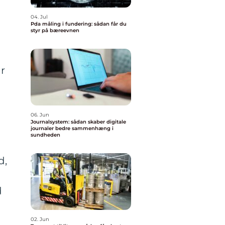
04. Jul
Pda måling i fundering: sådan får du
styr på bæreevnen
ar
06. Jun
Journalsystem: sådan skaber digitale
journaler bedre sammenhæng i
sundheden
d,
d
02. Jun