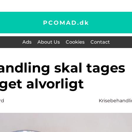
PCOMAD.
dk
Ads
About Us
Cookies
Contact
et alvorligt
rd
Krisebehandl