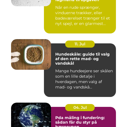
Når en rude sprænger,
vinduerne trækker, eller
badeværelset trænger til et
nyt spejl, er en glarmest...
11. Jul
Hundeskåle: guide til valg
af den rette mad- og
vandskål
Mange hundeejere ser skålen
som en lille detalje i
hverdagen, men valg af
mad- og vandskå...
04. Jul
Pda måling i fundering:
sådan får du styr på
bæreevnen