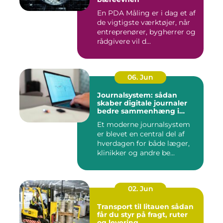
En PDA Måling er i dag et af
de vigtigste værktøjer, når
entreprenører, bygherrer og
rådgivere vil d...
06. Jun
Journalsystem: sådan
skaber digitale journaler
bedre sammenhæng i
sundheden
Et moderne journalsystem
er blevet en central del af
hverdagen for både læger,
klinikker og andre be...
02. Jun
Transport til litauen sådan
får du styr på fragt, ruter
og levering