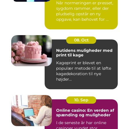
Når normeringen er presset,
sygdom rammer, eller der
pludselig opstår en ny
opgave, kan behovet for ...
08. Oct
Nutidens muligheder med
print til kage
Kageprint er blevet en
populær metode til at løfte
kagedekoration til nye
højder...
10. Sep
Online casino: En verden af
spænding og muligheder
I de seneste år har online
casinoer vundet stor