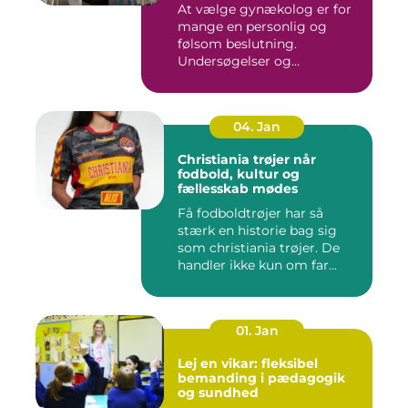
At vælge gynækolog er for
mange en personlig og
følsom beslutning.
Undersøgelser og
behandlinger for...
04. Jan
Christiania trøjer når
fodbold, kultur og
fællesskab mødes
Få fodboldtrøjer har så
stærk en historie bag sig
som christiania trøjer. De
handler ikke kun om far...
01. Jan
Lej en vikar: fleksibel
bemanding i pædagogik
og sundhed