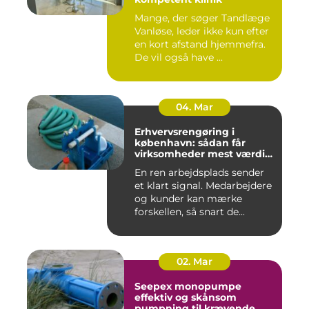
Mange, der søger Tandlæge
Vanløse, leder ikke kun efter
en kort afstand hjemmefra.
De vil også have ...
04. Mar
Erhvervsrengøring i
københavn: sådan får
virksomheder mest værdi
for pengene
En ren arbejdsplads sender
et klart signal. Medarbejdere
og kunder kan mærke
forskellen, så snart de...
02. Mar
Seepex monopumpe
effektiv og skånsom
pumpning til krævende