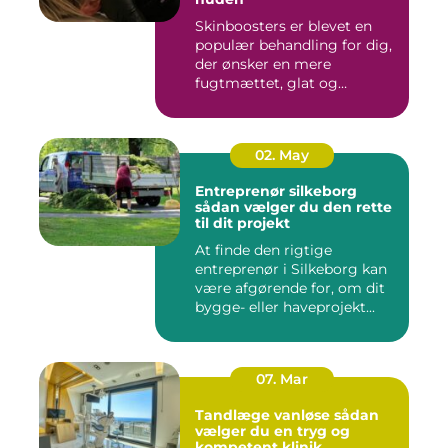
Skinboosters er blevet en
populær behandling for dig,
der ønsker en mere
fugtmættet, glat og
spændst...
02. May
Entreprenør silkeborg
sådan vælger du den rette
til dit projekt
At finde den rigtige
entreprenør i Silkeborg kan
være afgørende for, om dit
bygge- eller haveprojekt...
07. Mar
Tandlæge vanløse sådan
vælger du en tryg og
kompetent klinik