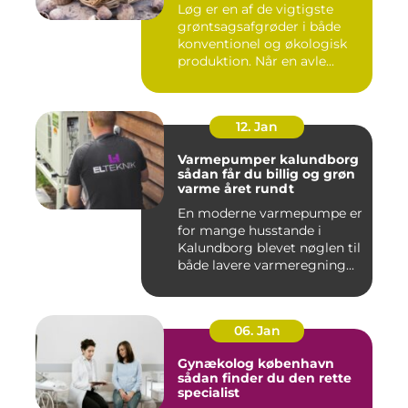
Løg er en af de vigtigste
grøntsagsafgrøder i både
konventionel og økologisk
produktion. Når en avle...
12. Jan
Varmepumper kalundborg
sådan får du billig og grøn
varme året rundt
En moderne varmepumpe er
for mange husstande i
Kalundborg blevet nøglen til
både lavere varmeregning...
06. Jan
Gynækolog københavn
sådan finder du den rette
specialist