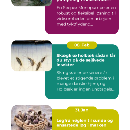
opgaver
En Seepex Monopumpe er en
robust og fleksibel løsning til
virksomheder, der arbejder
med tyktflydend...
08. Feb
Skægkræ holbæk sådan får
du styr på de sejlivede
insekter
Skægkræ er de senere år
blevet et stigende problem i
mange danske hjem, og
Holbæk er ingen undtagels...
31. Jan
Løgfrø nøglen til sunde og
ensartede løg i marken