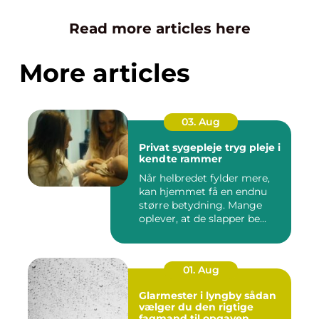
Read more articles here
More articles
03. Aug
Privat sygepleje tryg pleje i
kendte rammer
Når helbredet fylder mere,
kan hjemmet få en endnu
større betydning. Mange
oplever, at de slapper be...
01. Aug
Glarmester i lyngby sådan
vælger du den rigtige
fagmand til opgaven