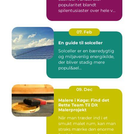
popularitet blandt
spilentusiaster over hele v...
07. Feb
En guide til solceller
Solceller er en bæredygtig
og miljøvenlig energikilde,
der bliver stadig mere
popul&ael...
09. Dec
Malere i Køge: Find det
Rette Team Til Dit
Malerprojekt
Når man træder ind i et
smukt malet rum, kan man
straks mærke den enorme