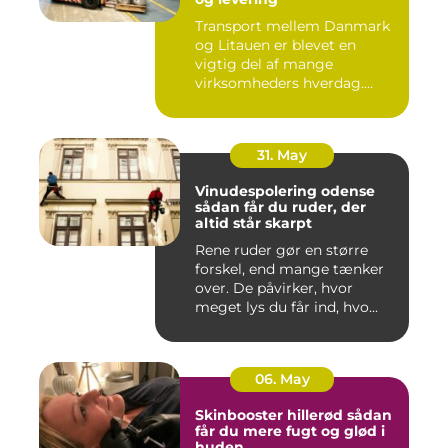
Transport mellem Danmark
og Litauen er blevet en
vigtig del af mange
virksomheders hverdag.
Både ind...
31. May
Vinudespolering odense
sådan får du ruder, der
altid står skarpt
Rene ruder gør en større
forskel, end mange tænker
over. De påvirker, hvor
meget lys du får ind, hvo...
06. May
Skinbooster hillerød sådan
får du mere fugt og glød i
huden