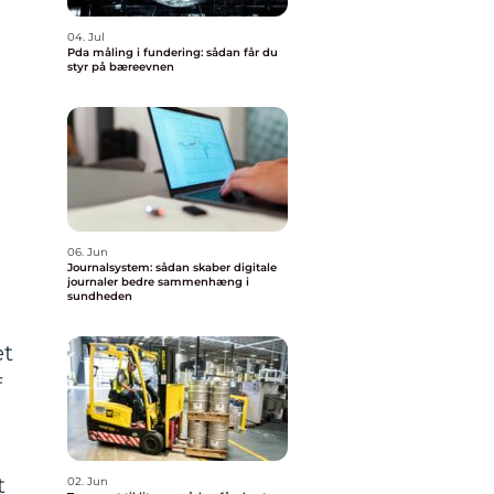
04. Jul
Pda måling i fundering: sådan får du
styr på bæreevnen
06. Jun
Journalsystem: sådan skaber digitale
journaler bedre sammenhæng i
sundheden
et
f
t
02. Jun