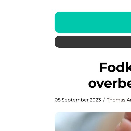
Fodklinik: Pleje til
overb
05 September 2023
Thomas A