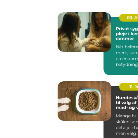
03. 
Privat sygep
pleje i k
rammer
Når helbre
mere, kan
en endnu 
betydning
oplever, a
be...
11. J
Hundeskå
til valg a
mad- og 
Mange hun
skålen som
detalje i 
men valg 