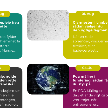
Aug
01. Aug
leje tryg
Glarmester i lyngby
endte
sådan vælger du
den rigtige fagman
til opgaven
det fylder
Når en rude
 hjemmet få
sprænger, vinduerne
større
trækker, eller
. Mange
badeværelset
t de slapper
trænger til et nyt
spejl, er en glarmest..
ul
04. Jul
le: guide
Pda måling i
f den rette
fundering: sådan få
vandskål
du styr på
bæreevnen
deejere ser
En PDA Måling er i
 en lille
dag et af de vigtigst
hverdagen,
værktøjer, når
af mad- og
entreprenører,