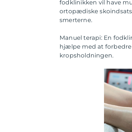
fodklinikken vil have mu
ortopædiske skoindsatse
smerterne.
Manuel terapi: En fodkl
hjælpe med at forbedre
kropsholdningen.