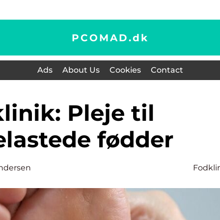
PCOMAD.
dk
Ads
About Us
Cookies
Contact
elastede fødder
ndersen
Fodkli