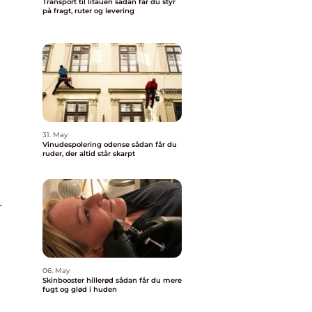
Transport til litauen sådan får du styr
på fragt, ruter og levering
31. May
Vinudespolering odense sådan får du
ruder, der altid står skarpt
r
06. May
Skinbooster hillerød sådan får du mere
fugt og glød i huden