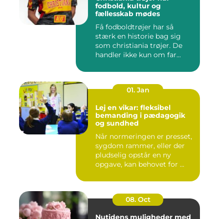
fodbold, kultur og
fællesskab mødes
Få fodboldtrøjer har så
stærk en historie bag sig
som christiania trøjer. De
handler ikke kun om far...
01. Jan
Lej en vikar: fleksibel
bemanding i pædagogik
og sundhed
Når normeringen er presset,
sygdom rammer, eller der
pludselig opstår en ny
opgave, kan behovet for ...
08. Oct
Nutidens muligheder med