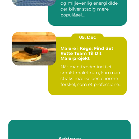
og miljøvenlig energikilde,
der bliver stadig mere
popul&ael...
09. Dec
Malere i Køge: Find det
Rette Team Til Dit
Malerprojekt
Når man træder ind i et
smukt malet rum, kan man
straks mærke den enorme
forskel, som et professione...