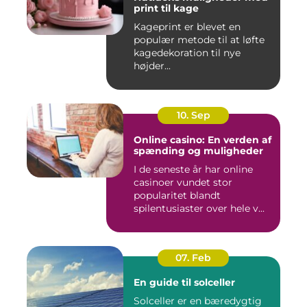
print til kage
Kageprint er blevet en
populær metode til at løfte
kagedekoration til nye
højder...
10. Sep
Online casino: En verden af
spænding og muligheder
I de seneste år har online
casinoer vundet stor
popularitet blandt
spilentusiaster over hele v...
07. Feb
En guide til solceller
Solceller er en bæredygtig