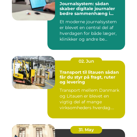
Journalsystem: sådan
skaber digitale journaler
bedre sammenhæng i
sundheden
Et moderne journalsystem
er blevet en central del af
hverdagen for både læger,
klinikker og andre be...
02. Jun
Transport til litauen sådan
får du styr på fragt, ruter
og levering
Transport mellem Danmark
og Litauen er blevet en
vigtig del af mange
virksomheders hverdag.
Både ind...
31. May