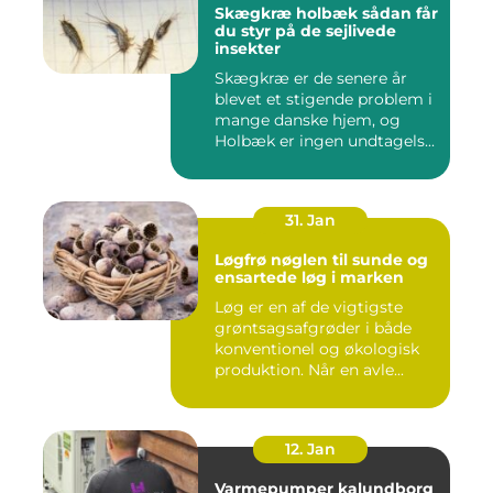
Skægkræ holbæk sådan får
du styr på de sejlivede
insekter
Skægkræ er de senere år
blevet et stigende problem i
mange danske hjem, og
Holbæk er ingen undtagels...
31. Jan
Løgfrø nøglen til sunde og
ensartede løg i marken
Løg er en af de vigtigste
grøntsagsafgrøder i både
konventionel og økologisk
produktion. Når en avle...
12. Jan
Varmepumper kalundborg