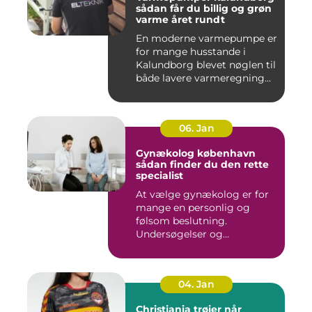
sådan får du billig og grøn
varme året rundt
En moderne varmepumpe er
for mange husstande i
Kalundborg blevet nøglen til
både lavere varmeregning...
06. Jan
Gynækolog københavn
sådan finder du den rette
specialist
At vælge gynækolog er for
mange en personlig og
følsom beslutning.
Undersøgelser og
behandlinger for...
04. Jan
Christiania trøjer når