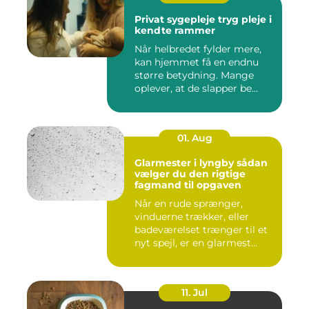
Privat sygepleje tryg pleje i
kendte rammer
Når helbredet fylder mere,
kan hjemmet få en endnu
større betydning. Mange
oplever, at de slapper be...
01. Aug
Glarmester i lyngby sådan
vælger du den rigtige
fagmand til opgaven
Når en rude sprænger,
vinduerne trækker, eller
badeværelset trænger til et
nyt spejl, er en glarmest...
11. Jul