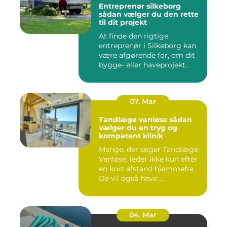
Entreprenør silkeborg
sådan vælger du den rette
til dit projekt
At finde den rigtige
entreprenør i Silkeborg kan
være afgørende for, om dit
bygge- eller haveprojekt...
07. Mar
Tandlæge vanløse sådan
vælger du en tryg og
kompetent klinik
Mange, der søger Tandlæge
Vanløse, leder ikke kun efter
en kort afstand hjemmefra.
De vil også have ...
04. Mar