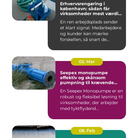
Erhvervsrengøring i
københavn: sådan får
virksomheder mest værdi
for pengene
En ren arbejdsplads sender
et klart signal. Medarbejdere
og kunder kan mærke
forskellen, så snart de...
02. Mar
Seepex monopumpe
effektiv og skånsom
pumpning til krævende
opgaver
En Seepex Monopumpe er en
robust og fleksibel løsning til
virksomheder, der arbejder
med tyktflydend...
08. Feb