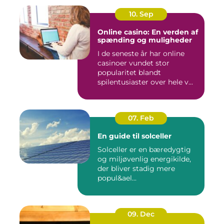
10. Sep
Online casino: En verden af
spænding og muligheder
I de seneste år har online
casinoer vundet stor
popularitet blandt
spilentusiaster over hele v...
07. Feb
En guide til solceller
Solceller er en bæredygtig
og miljøvenlig energikilde,
der bliver stadig mere
popul&ael...
09. Dec