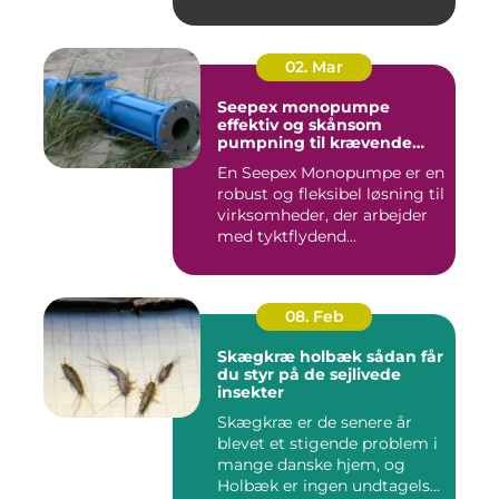
02. Mar
Seepex monopumpe
effektiv og skånsom
pumpning til krævende
opgaver
En Seepex Monopumpe er en
robust og fleksibel løsning til
virksomheder, der arbejder
med tyktflydend...
08. Feb
Skægkræ holbæk sådan får
du styr på de sejlivede
insekter
Skægkræ er de senere år
blevet et stigende problem i
mange danske hjem, og
Holbæk er ingen undtagels...