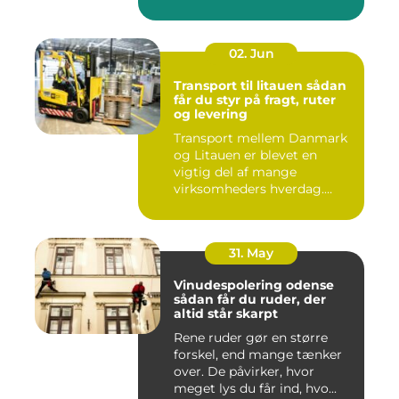
02. Jun
Transport til litauen sådan
får du styr på fragt, ruter
og levering
Transport mellem Danmark
og Litauen er blevet en
vigtig del af mange
virksomheders hverdag.
Både ind...
31. May
Vinudespolering odense
sådan får du ruder, der
altid står skarpt
Rene ruder gør en større
forskel, end mange tænker
over. De påvirker, hvor
meget lys du får ind, hvo...