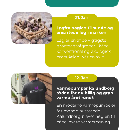
31. Jan
Løgfrø nøglen til sunde og
ensartede løg i marken
Løg er en af de vigtigste
grøntsagsafgrøder i både
konventionel og økologisk
produktion. Når en avle...
12. Jan
Varmepumper kalundborg
sådan får du billig og grøn
varme året rundt
En moderne varmepumpe er
for mange husstande i
Kalundborg blevet nøglen til
både lavere varmeregning...