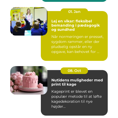
01. Jan
Lej en vikar: fleksibel
bemanding i pædagogik
og sundhed
Når normeringen er presset,
sygdom rammer, eller der
pludselig opstår en ny
opgave, kan behovet for ...
08. Oct
Nutidens muligheder med
print til kage
Kageprint er blevet en
populær metode til at løfte
kagedekoration til nye
højder...