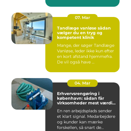
07. Mar
Tandlæge vanløse sådan
vælger du en tryg og
kompetent klinik
Mange, der søger Tandlæge
Vanløse, leder ikke kun efter
en kort afstand hjemmefra.
De vil også have ...
04. Mar
Erhvervsrengøring i
københavn: sådan får
virksomheder mest værdi
for pengene
En ren arbejdsplads sender
et klart signal. Medarbejdere
og kunder kan mærke
forskellen, så snart de...