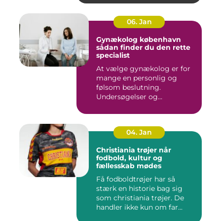
06. Jan
Gynækolog københavn
sådan finder du den rette
specialist
At vælge gynækolog er for
mange en personlig og
følsom beslutning.
Undersøgelser og
behandlinger for...
04. Jan
Christiania trøjer når
fodbold, kultur og
fællesskab mødes
Få fodboldtrøjer har så
stærk en historie bag sig
som christiania trøjer. De
handler ikke kun om far...