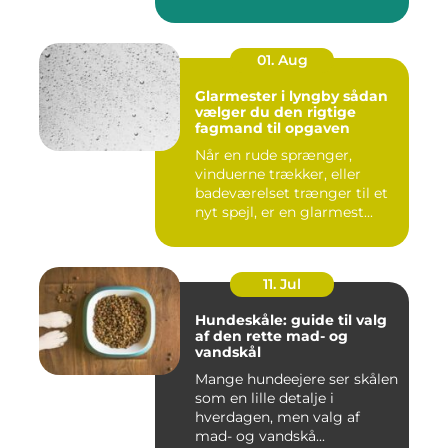
01. Aug
Glarmester i lyngby sådan
vælger du den rigtige
fagmand til opgaven
Når en rude sprænger,
vinduerne trækker, eller
badeværelset trænger til et
nyt spejl, er en glarmest...
11. Jul
Hundeskåle: guide til valg
af den rette mad- og
vandskål
Mange hundeejere ser skålen
som en lille detalje i
hverdagen, men valg af
mad- og vandskå...