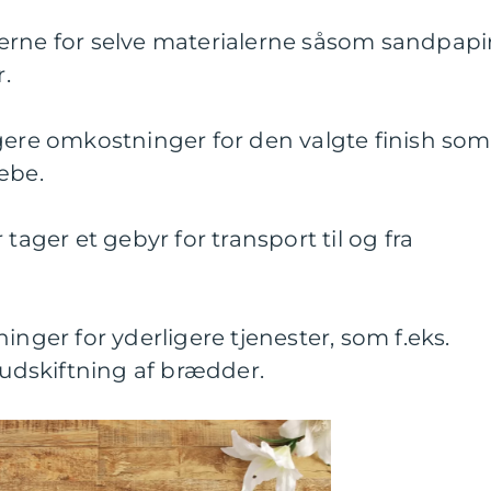
erne for selve materialerne såsom sandpapi
.
gere omkostninger for den valgte finish som
sæbe.
 tager et gebyr for transport til og fra
inger for yderligere tjenester, som f.eks.
r udskiftning af brædder.