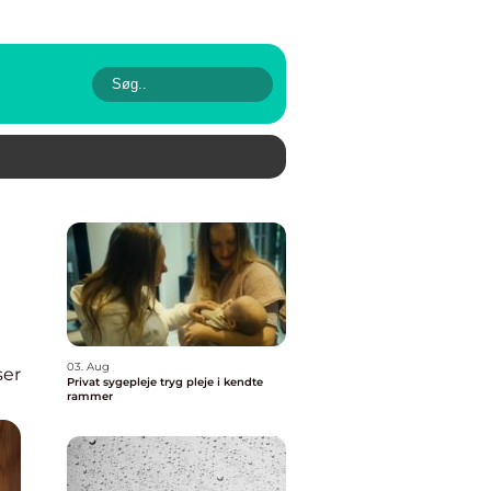
03. Aug
ser
Privat sygepleje tryg pleje i kendte
rammer