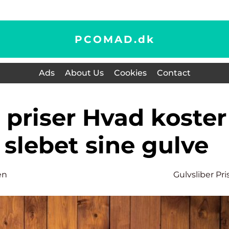
PCOMAD.
dk
Ads
About Us
Cookies
Contact
å slebet sine gulve
en
Gulvsliber Pri