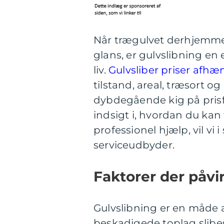
Når trægulvet derhjemme b
glans, er gulvslibning en 
liv.
Gulvsliber priser afhæn
tilstand, areal, træsort og
dybdegående kig på prisfa
indsigt i, hvordan du kan
professionel hjælp, vil vi 
serviceudbyder.
Faktorer der påvi
Gulvslibning er en måde a
beskadigede toplag slibes