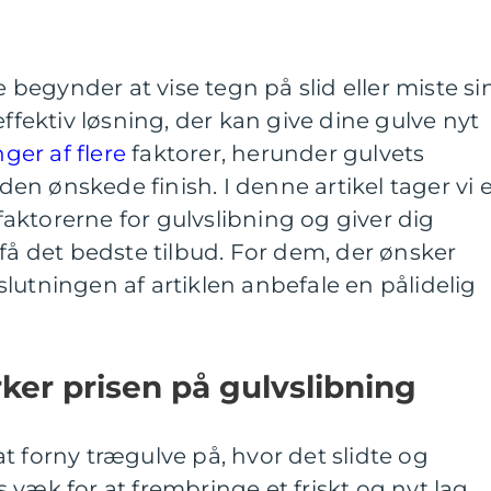
egynder at vise tegn på slid eller miste si
effektiv løsning, der kan give dine gulve nyt
ger af flere
faktorer, herunder gulvets
 den ønskede finish. I denne artikel tager vi 
ktorerne for gulvslibning og giver dig
 få det bedste tilbud. For dem, der ønsker
i slutningen af artiklen anbefale en pålidelig
rker prisen på gulvslibning
t forny trægulve på, hvor det slidte og
 væk for at frembringe et friskt og nyt lag