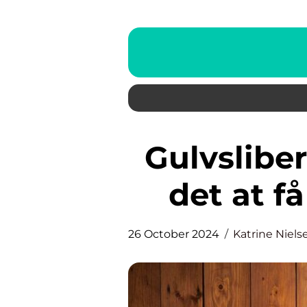
Gulvsliber priser Hvad koster
det at f
26 October 2024
Katrine Niels