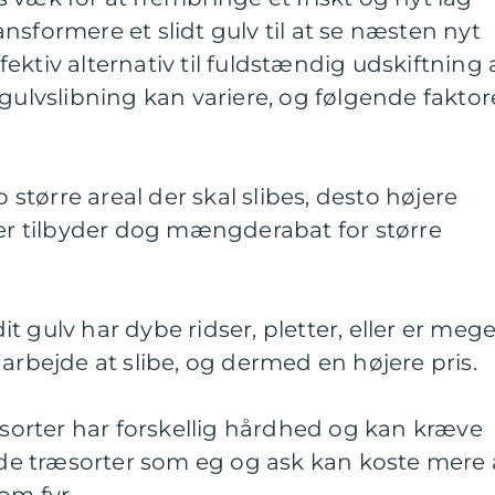
nsformere et slidt gulv til at se næsten nyt
ktiv alternativ til fuldstændig udskiftning 
 gulvslibning kan variere, og følgende faktor
o større areal der skal slibes, desto højere
aer tilbyder dog mængderabat for større
 dit gulv har dybe ridser, pletter, eller er meg
 arbejde at slibe, og dermed en højere pris.
ræsorter har forskellig hårdhed og kan kræve
årde træsorter som eg og ask kan koste mere 