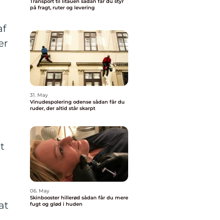
Transport til litauen sådan får du styr
på fragt, ruter og levering
af
er
31. May
Vinudespolering odense sådan får du
ruder, der altid står skarpt
et
06. May
Skinbooster hillerød sådan får du mere
at
fugt og glød i huden