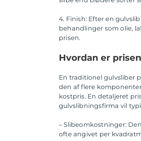
slibe end blødere sorter s
4. Finish: Efter en gulvsl
behandlinger som olie, lak
prisen.
Hvordan er prise
En traditionel gulvsliber p
den af flere komponenter
kostpris. En detaljeret pri
gulvslibningsfirma vil ty
– Slibeomkostninger: Den
ofte angivet per kvadratm