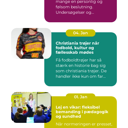
mange en personlig og
følsom beslutning.
Undersøgelser og
behandlinger for...
04. Jan
Christiania trøjer når
fodbold, kultur og
fællesskab mødes
Få fodboldtrøjer har så
stærk en historie bag sig
som christiania trøjer. De
handler ikke kun om far...
01. Jan
Lej en vikar: fleksibel
bemanding i pædagogik
og sundhed
Når normeringen er presset,