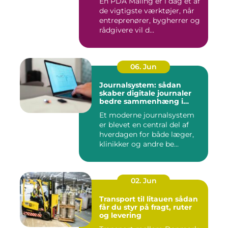
En PDA Måling er i dag et af
de vigtigste værktøjer, når
entreprenører, bygherrer og
rådgivere vil d...
06. Jun
Journalsystem: sådan
skaber digitale journaler
bedre sammenhæng i
sundheden
Et moderne journalsystem
er blevet en central del af
hverdagen for både læger,
klinikker og andre be...
02. Jun
Transport til litauen sådan
får du styr på fragt, ruter
og levering