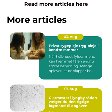
Read more articles here
More articles
03. Aug
Privat sygepleje tryg pleje i
kendte rammer
Når helbredet fylder mere,
kan hjemmet få en endnu
større betydning. Mange
oplever, at de slapper be...
01. Aug
Glarmester i lyngby sådan
vælger du den rigtige
fagmand til opgaven