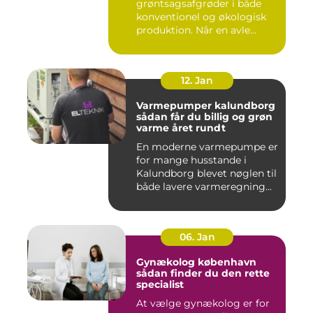
grøntsagsafgrøder i både
konventionel og økologisk
produktion. Når en avle...
12. Jan
Varmepumper kalundborg
sådan får du billig og grøn
varme året rundt
En moderne varmepumpe er
for mange husstande i
Kalundborg blevet nøglen til
både lavere varmeregning...
06. Jan
Gynækolog københavn
sådan finder du den rette
specialist
At vælge gynækolog er for