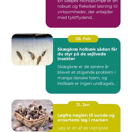
En Seepex Monopumpe er en
robust og fleksibel løsning til
virksomheder, der arbejder
med tyktflydend...
08. Feb
Skægkræ holbæk sådan får
du styr på de sejlivede
insekter
Skægkræ er de senere år
blevet et stigende problem i
mange danske hjem, og
Holbæk er ingen undtagels...
31. Jan
Løgfrø nøglen til sunde og
ensartede løg i marken
Løg er en af de vigtigste