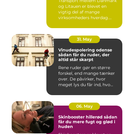
Transport mellem Danmark
og Litauen er blevet en
vigtig del af mange
virksomheders hverdag.
Både ind...
31. May
Vinudespolering odense
sådan får du ruder, der
altid står skarpt
Rene ruder gør en større
forskel, end mange tænker
over. De påvirker, hvor
meget lys du får ind, hvo...
06. May
Skinbooster hillerød sådan
får du mere fugt og glød i
huden