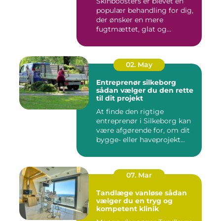
Skinboosters er blevet en
populær behandling for dig,
der ønsker en mere
fugtmættet, glat og
spændst...
02. May
Entreprenør silkeborg
sådan vælger du den rette
til dit projekt
At finde den rigtige
entreprenør i Silkeborg kan
være afgørende for, om dit
bygge- eller haveprojekt...
07. Mar
Tandlæge vanløse sådan
vælger du en tryg og
kompetent klinik