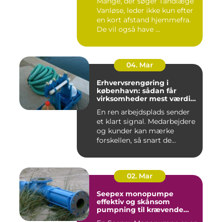
Mange, der søger Tandlæge
Vanløse, leder ikke kun efter
en kort afstand hjemmefra.
De vil også have ...
04. Mar
Erhvervsrengøring i
københavn: sådan får
virksomheder mest værdi
for pengene
En ren arbejdsplads sender
et klart signal. Medarbejdere
og kunder kan mærke
forskellen, så snart de...
02. Mar
Seepex monopumpe
effektiv og skånsom
pumpning til krævende
opgaver