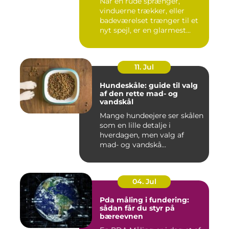
Når en rude sprænger,
vinduerne trækker, eller
badeværelset trænger til et
nyt spejl, er en glarmest...
11. Jul
Hundeskåle: guide til valg
af den rette mad- og
vandskål
Mange hundeejere ser skålen
som en lille detalje i
hverdagen, men valg af
mad- og vandskå...
04. Jul
Pda måling i fundering:
sådan får du styr på
bæreevnen