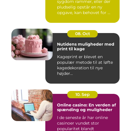
sygdom rammer, eller der
pludselig opstår en ny
opgave, kan behovet for ...
08. Oct
Nutidens muligheder med
print til kage
Kageprint er blevet en
populær metode til at løfte
kagedekoration til nye
højder...
10. Sep
Online casino: En verden af
spænding og muligheder
I de seneste år har online
casinoer vundet stor
popularitet blandt