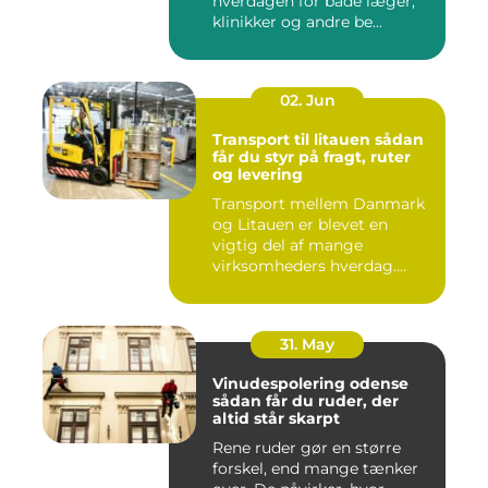
hverdagen for både læger,
klinikker og andre be...
02. Jun
Transport til litauen sådan
får du styr på fragt, ruter
og levering
Transport mellem Danmark
og Litauen er blevet en
vigtig del af mange
virksomheders hverdag.
Både ind...
31. May
Vinudespolering odense
sådan får du ruder, der
altid står skarpt
Rene ruder gør en større
forskel, end mange tænker