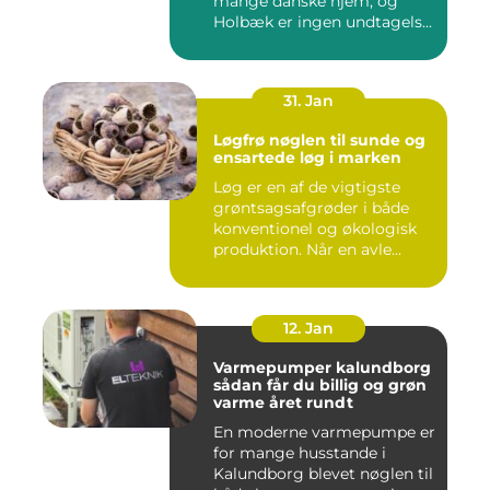
mange danske hjem, og
Holbæk er ingen undtagels...
31. Jan
Løgfrø nøglen til sunde og
ensartede løg i marken
Løg er en af de vigtigste
grøntsagsafgrøder i både
konventionel og økologisk
produktion. Når en avle...
12. Jan
Varmepumper kalundborg
sådan får du billig og grøn
varme året rundt
En moderne varmepumpe er
for mange husstande i
Kalundborg blevet nøglen til