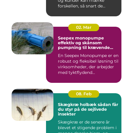
og kunder kan mærke
forskellen, så snart de...
02. Mar
Seepex monopumpe
effektiv og skånsom
pumpning til krævende
opgaver
En Seepex Monopumpe er en
robust og fleksibel løsning til
virksomheder, der arbejder
med tyktflydend...
08. Feb
Skægkræ holbæk sådan får
du styr på de sejlivede
insekter
Skægkræ er de senere år
blevet et stigende problem i