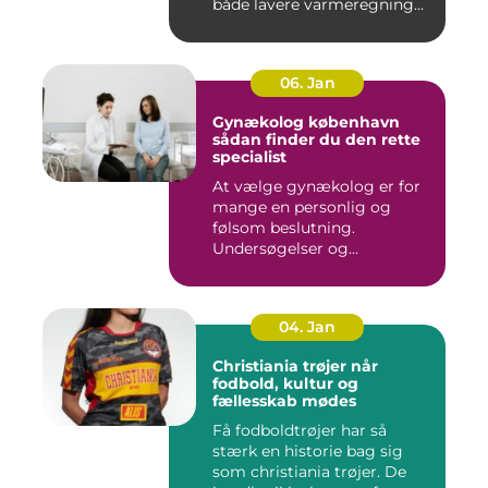
både lavere varmeregning...
06. Jan
Gynækolog københavn
sådan finder du den rette
specialist
At vælge gynækolog er for
mange en personlig og
følsom beslutning.
Undersøgelser og
behandlinger for...
04. Jan
Christiania trøjer når
fodbold, kultur og
fællesskab mødes
Få fodboldtrøjer har så
stærk en historie bag sig
som christiania trøjer. De