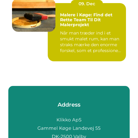
09. Dec
Malere i Køge: Find det
Rette Team Til Dit
Malerprojekt
Når man træder ind i et
smukt malet rum, kan man
straks mærke den enorme
forskel, som et professione...
Address