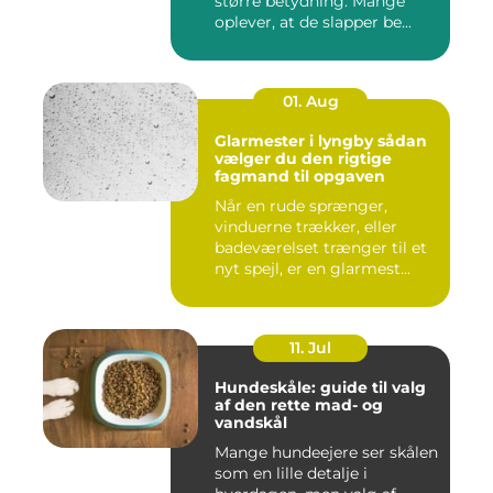
større betydning. Mange
oplever, at de slapper be...
01. Aug
Glarmester i lyngby sådan
vælger du den rigtige
fagmand til opgaven
Når en rude sprænger,
vinduerne trækker, eller
badeværelset trænger til et
nyt spejl, er en glarmest...
11. Jul
Hundeskåle: guide til valg
af den rette mad- og
vandskål
Mange hundeejere ser skålen
som en lille detalje i