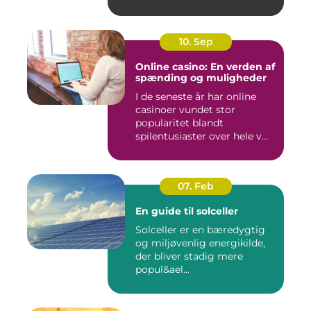
10. Sep
Online casino: En verden af
spænding og muligheder
I de seneste år har online
casinoer vundet stor
popularitet blandt
spilentusiaster over hele v...
07. Feb
En guide til solceller
Solceller er en bæredygtig
og miljøvenlig energikilde,
der bliver stadig mere
popul&ael...