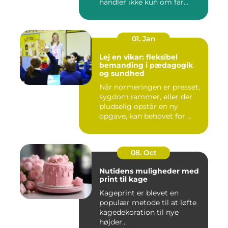
handler ikke kun om far...
01. Jan
Lej en vikar: fleksibel
bemanding i pædagogik
og sundhed
Når normeringen er presset,
sygdom rammer, eller der
pludselig opstår en ny
opgave, kan behovet for ...
08. Oct
Nutidens muligheder med
print til kage
Kageprint er blevet en
populær metode til at løfte
kagedekoration til nye
højder...