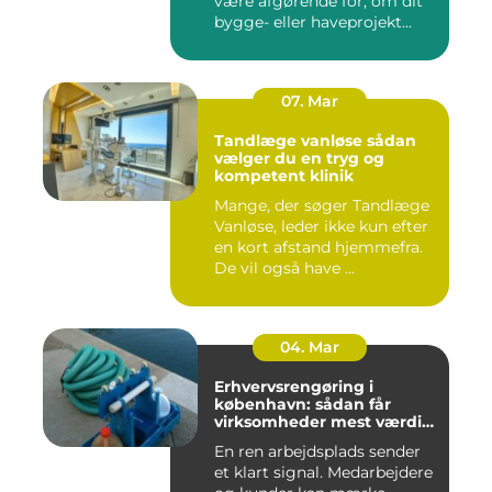
være afgørende for, om dit
bygge- eller haveprojekt...
07. Mar
Tandlæge vanløse sådan
vælger du en tryg og
kompetent klinik
Mange, der søger Tandlæge
Vanløse, leder ikke kun efter
en kort afstand hjemmefra.
De vil også have ...
04. Mar
Erhvervsrengøring i
københavn: sådan får
virksomheder mest værdi
for pengene
En ren arbejdsplads sender
et klart signal. Medarbejdere