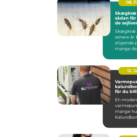
08. 
Skægkræ
sådan får
de sejlive
Skægkræ 
senere år 
stigende 
mange da
og Holbæk
undtagels.
12. 
Varmepu
kalundborg s
får du bil
varme åre
En moder
varmepum
mange hus
Kalundbor
nøglen til
varmeregn