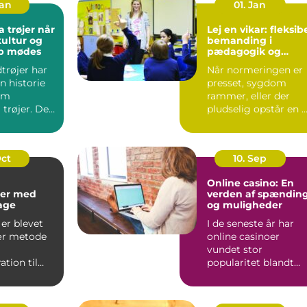
Jan
01. Jan
trøjer når
Lej en vikar: fleksib
kultur og
bemanding i
ab mødes
pædagogik og
sundhed
trøjer har
Når normeringen er
n historie
presset, sygdom
om
rammer, eller der
 trøjer. De
pludselig opstår en 
kke kun om
opgave, kan behovet
for ...
Oct
10. Sep
Online casino: En
er med
verden af spændin
kage
og muligheder
er blevet
I de seneste år har
ær metode
online casinoer
vundet stor
tion til
popularitet blandt
..
spilentusiaster over
hele v...