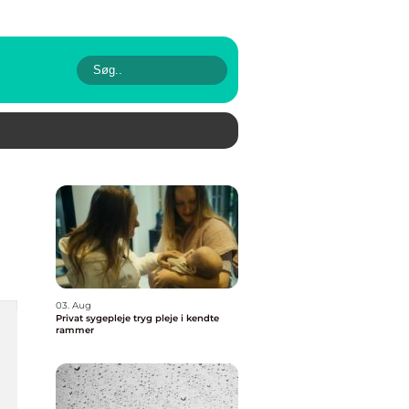
03. Aug
Privat sygepleje tryg pleje i kendte
rammer