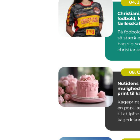
04. 
Christiania 
fodbold, 
fællessk
Få fodbold
så stærk e
bag sig s
christiania
handler i
far...
08. 
Nutidens
mulighed
print til 
Kageprint 
en popul
til at løfte
kagedekora
nye højder.