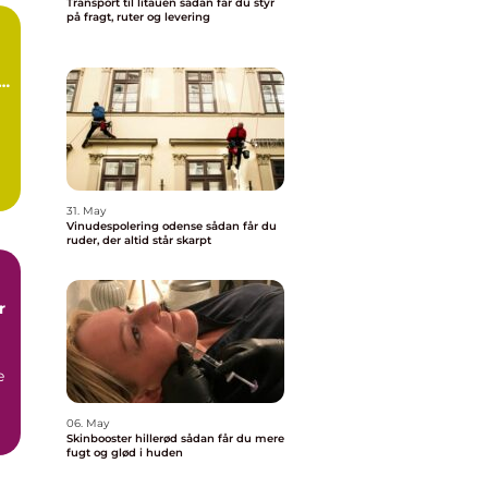
Transport til litauen sådan får du styr
på fragt, ruter og levering
d
31. May
.
Vinudespolering odense sådan får du
ruder, der altid står skarpt
r
e
06. May
Skinbooster hillerød sådan får du mere
fugt og glød i huden