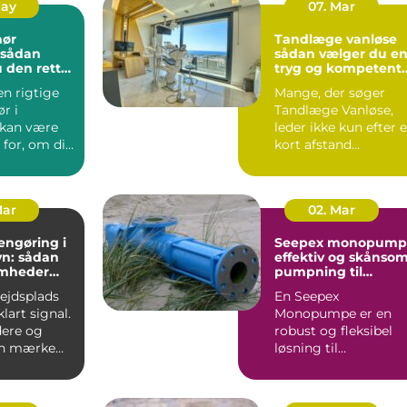
May
07. Mar
nør
Tandlæge vanløse
sådan vælger du e
 den rette
tryg og kompetent
jekt
klinik
en rigtige
Mange, der søger
r i
Tandlæge Vanløse,
 kan være
leder ikke kun efter 
for, om dit
kort afstand
er
hjemmefra. De vil
t...
også have ...
Mar
02. Mar
engøring i
Seepex monopump
n: sådan
effektiv og skånso
omheder
pumpning til
i for
krævende opgaver
bejdsplads
En Seepex
lart signal.
Monopumpe er en
ere og
robust og fleksibel
an mærke
løsning til
 så snart
virksomheder, der
arbejder med
tyktflydend...