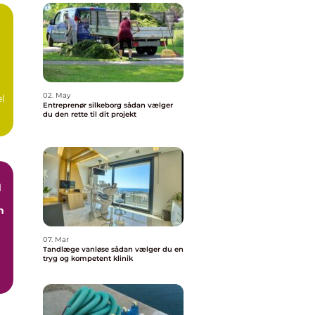
å
02. May
el
Entreprenør silkeborg sådan vælger
du den rette til dit projekt
d
n
07. Mar
Tandlæge vanløse sådan vælger du en
tryg og kompetent klinik