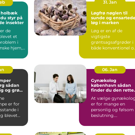
Feb
31. Jan
 holbæk
Løgfrø nøglen til
 du styr på
sunde og ensarted
de insekter
løg i marken
er de
Løg er en af de
blevet et
vigtigste
problem i
grøntsagsafgrøder i
nske hjem,
både konventionel o
 er ingen
økologisk produktion
..
Når en avle...
Jan
06. Jan
mper
Gynækolog
ådan
københavn sådan
lig og grøn
finder du den rette
t rundt
specialist
ne
At vælge gynækolo
pe er for
er for mange en
stande i
personlig og følsom
g blevet
beslutning.
 både lavere
Undersøgelser og
ing...
behandlinger for...