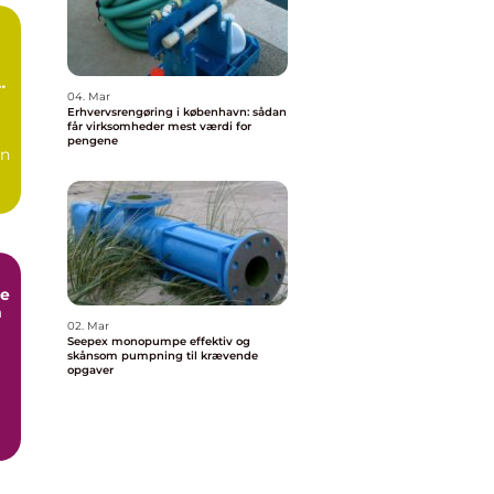
n
04. Mar
Erhvervsrengøring i københavn: sådan
får virksomheder mest værdi for
pengene
en
e
m
02. Mar
Seepex monopumpe effektiv og
skånsom pumpning til krævende
opgaver