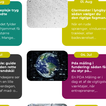
Aug
01. Aug
leje tryg
Glarmester i lyngby
endte
sådan vælger du
den rigtige fagman
til opgaven
det fylder
Når en rude
 hjemmet få
sprænger, vinduerne
større
trækker, eller
. Mange
badeværelset
t de slapper
trænger til et nyt
spejl, er en glarmest..
ul
04. Jul
le: guide
Pda måling i
f den rette
fundering: sådan få
vandskål
du styr på
bæreevnen
deejere ser
En PDA Måling er i
 en lille
dag et af de vigtigst
hverdagen,
værktøjer, når
af mad- og
entreprenører,
bygherrer og
rådgivere vil d...