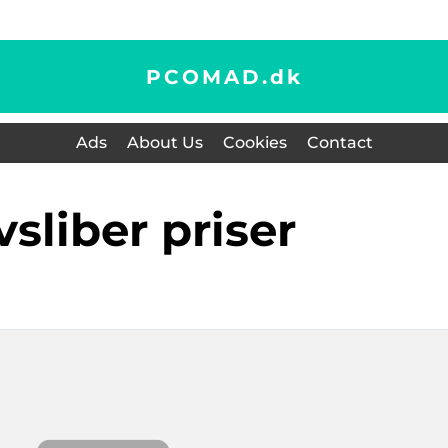
PCOMAD.
dk
Ads
About Us
Cookies
Contact
lvsliber priser