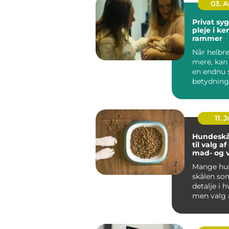
03. 
Privat sygep
pleje i k
rammer
Når helbre
mere, kan
en endnu 
betydning
oplever, a
be...
11. J
Hundeskå
til valg a
mad- og 
Mange hun
skålen som
detalje i 
men valg 
vandskå...