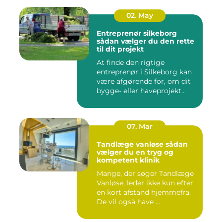
02. May
Entreprenør silkeborg
sådan vælger du den rette
til dit projekt
At finde den rigtige
entreprenør i Silkeborg kan
være afgørende for, om dit
bygge- eller haveprojekt...
07. Mar
Tandlæge vanløse sådan
vælger du en tryg og
kompetent klinik
Mange, der søger Tandlæge
Vanløse, leder ikke kun efter
en kort afstand hjemmefra.
De vil også have ...