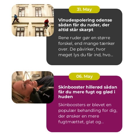
31. May
Vinudespolering odense
sådan får du ruder, der
altid står skarpt
Rene ruder gør en større
forskel, end mange tænker
over. De påvirker, hvor
meget lys du får ind, hvo...
06. May
Skinbooster hillerød sådan
får du mere fugt og glød i
huden
Skinboosters er blevet en
populær behandling for dig,
der ønsker en mere
fugtmættet, glat og
spændst...