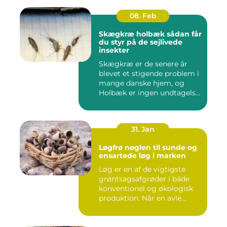
08. Feb
Skægkræ holbæk sådan får
du styr på de sejlivede
insekter
Skægkræ er de senere år
blevet et stigende problem i
mange danske hjem, og
Holbæk er ingen undtagels...
31. Jan
Løgfrø nøglen til sunde og
ensartede løg i marken
Løg er en af de vigtigste
grøntsagsafgrøder i både
konventionel og økologisk
produktion. Når en avle...