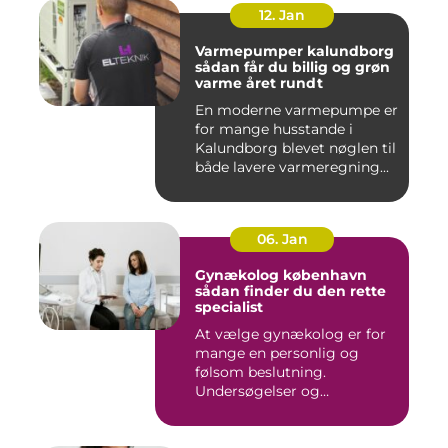
12. Jan
Varmepumper kalundborg
sådan får du billig og grøn
varme året rundt
En moderne varmepumpe er
for mange husstande i
Kalundborg blevet nøglen til
både lavere varmeregning...
06. Jan
Gynækolog københavn
sådan finder du den rette
specialist
At vælge gynækolog er for
mange en personlig og
følsom beslutning.
Undersøgelser og
behandlinger for...