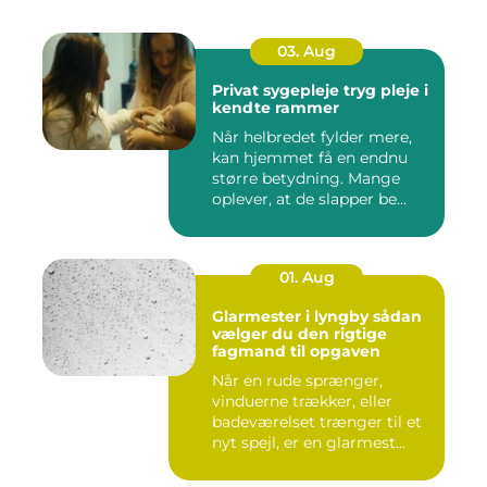
03. Aug
Privat sygepleje tryg pleje i
kendte rammer
Når helbredet fylder mere,
kan hjemmet få en endnu
større betydning. Mange
oplever, at de slapper be...
01. Aug
Glarmester i lyngby sådan
vælger du den rigtige
fagmand til opgaven
Når en rude sprænger,
vinduerne trækker, eller
badeværelset trænger til et
nyt spejl, er en glarmest...