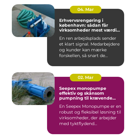
04. Mar
Erhvervsrengøring i
københavn: sådan får
virksomheder mest værdi
for pengene
En ren arbejdsplads sender
et klart signal. Medarbejdere
og kunder kan mærke
forskellen, så snart de...
02. Mar
Seepex monopumpe
effektiv og skånsom
pumpning til krævende
opgaver
En Seepex Monopumpe er en
robust og fleksibel løsning til
virksomheder, der arbejder
med tyktflydend...