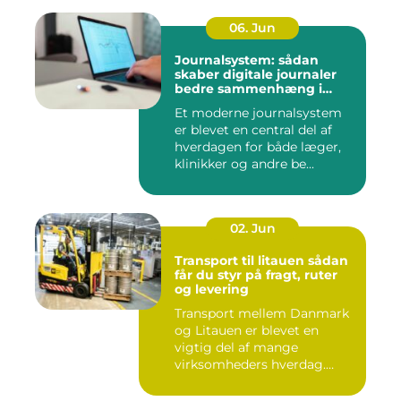
06. Jun
Journalsystem: sådan
skaber digitale journaler
bedre sammenhæng i
sundheden
Et moderne journalsystem
er blevet en central del af
hverdagen for både læger,
klinikker og andre be...
02. Jun
Transport til litauen sådan
får du styr på fragt, ruter
og levering
Transport mellem Danmark
og Litauen er blevet en
vigtig del af mange
virksomheders hverdag.
Både ind...