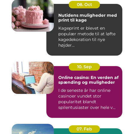
08. Oct
Nutidens muligheder med
print til kage
Kageprint er blevet en
populær metode til at løfte
kagedekoration til nye
højder...
10. Sep
Online casino: En verden af
spænding og muligheder
I de seneste år har online
casinoer vundet stor
popularitet blandt
spilentusiaster over hele v...
07. Feb