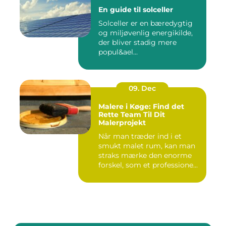
En guide til solceller
Solceller er en bæredygtig
og miljøvenlig energikilde,
der bliver stadig mere
popul&ael...
09. Dec
Malere i Køge: Find det
Rette Team Til Dit
Malerprojekt
Når man træder ind i et
smukt malet rum, kan man
straks mærke den enorme
forskel, som et professione...