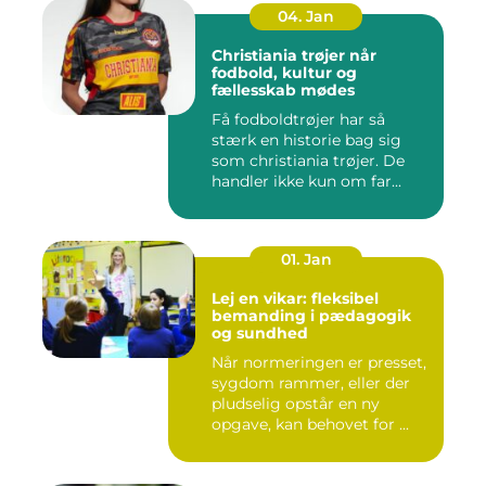
04. Jan
Christiania trøjer når
fodbold, kultur og
fællesskab mødes
Få fodboldtrøjer har så
stærk en historie bag sig
som christiania trøjer. De
handler ikke kun om far...
01. Jan
Lej en vikar: fleksibel
bemanding i pædagogik
og sundhed
Når normeringen er presset,
sygdom rammer, eller der
pludselig opstår en ny
opgave, kan behovet for ...