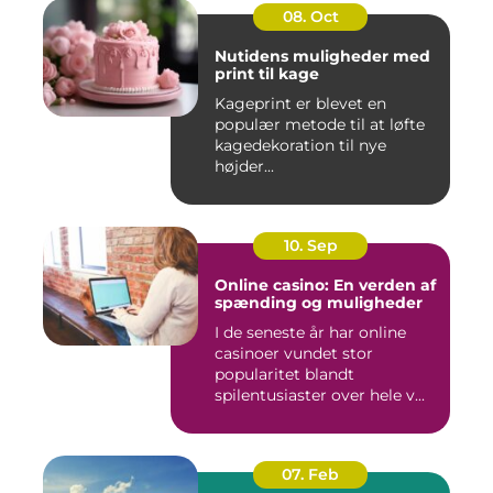
08. Oct
Nutidens muligheder med
print til kage
Kageprint er blevet en
populær metode til at løfte
kagedekoration til nye
højder...
10. Sep
Online casino: En verden af
spænding og muligheder
I de seneste år har online
casinoer vundet stor
popularitet blandt
spilentusiaster over hele v...
07. Feb