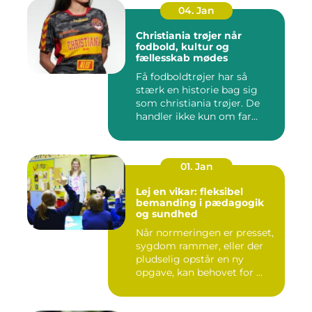
04. Jan
Christiania trøjer når
fodbold, kultur og
fællesskab mødes
Få fodboldtrøjer har så
stærk en historie bag sig
som christiania trøjer. De
handler ikke kun om far...
01. Jan
Lej en vikar: fleksibel
bemanding i pædagogik
og sundhed
Når normeringen er presset,
sygdom rammer, eller der
pludselig opstår en ny
opgave, kan behovet for ...