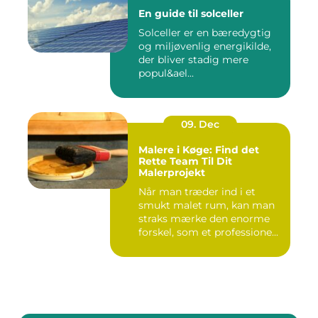
En guide til solceller
Solceller er en bæredygtig
og miljøvenlig energikilde,
der bliver stadig mere
popul&ael...
09. Dec
Malere i Køge: Find det
Rette Team Til Dit
Malerprojekt
Når man træder ind i et
smukt malet rum, kan man
straks mærke den enorme
forskel, som et professione...