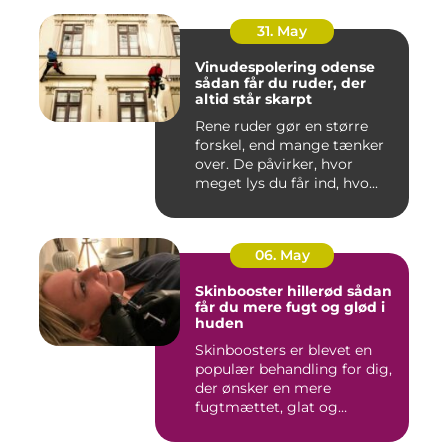
31. May
Vinudespolering odense
sådan får du ruder, der
altid står skarpt
Rene ruder gør en større
forskel, end mange tænker
over. De påvirker, hvor
meget lys du får ind, hvo...
06. May
Skinbooster hillerød sådan
får du mere fugt og glød i
huden
Skinboosters er blevet en
populær behandling for dig,
der ønsker en mere
fugtmættet, glat og
spændst...