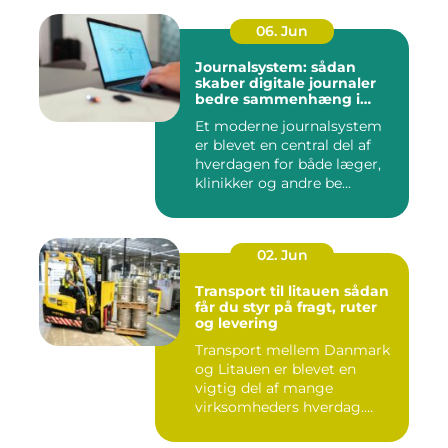
06. Jun
Journalsystem: sådan
skaber digitale journaler
bedre sammenhæng i
sundheden
Et moderne journalsystem
er blevet en central del af
hverdagen for både læger,
klinikker og andre be...
02. Jun
Transport til litauen sådan
får du styr på fragt, ruter
og levering
Transport mellem Danmark
og Litauen er blevet en
vigtig del af mange
virksomheders hverdag.
Både ind...