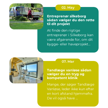
02. May
Entreprenør silkeborg
sådan vælger du den rette
til dit projekt
At finde den rigtige
entreprenør i Silkeborg kan
være afgørende for, om dit
bygge- eller haveprojekt...
07. Mar
Tandlæge vanløse sådan
vælger du en tryg og
kompetent klinik
Mange, der søger Tandlæge
Vanløse, leder ikke kun efter
en kort afstand hjemmefra.
De vil også have ...