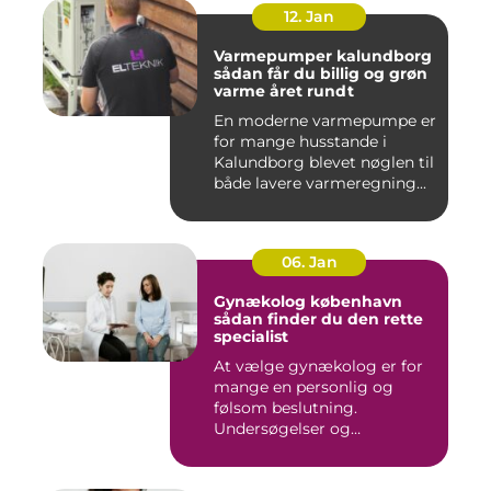
12. Jan
Varmepumper kalundborg
sådan får du billig og grøn
varme året rundt
En moderne varmepumpe er
for mange husstande i
Kalundborg blevet nøglen til
både lavere varmeregning...
06. Jan
Gynækolog københavn
sådan finder du den rette
specialist
At vælge gynækolog er for
mange en personlig og
følsom beslutning.
Undersøgelser og
behandlinger for...