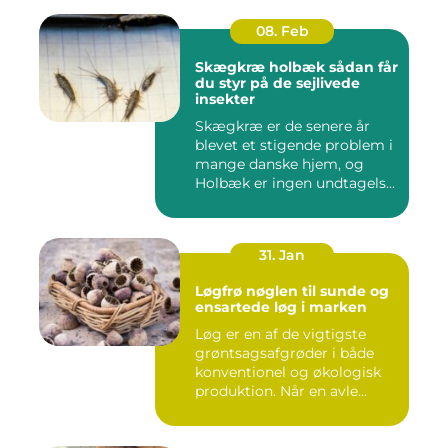
08. Feb
Skægkræ holbæk sådan får
du styr på de sejlivede
insekter
Skægkræ er de senere år
blevet et stigende problem i
mange danske hjem, og
Holbæk er ingen undtagels...
31. Jan
Løgfrø nøglen til sunde og
ensartede løg i marken
Løg er en af de vigtigste
grøntsagsafgrøder i både
konventionel og økologisk
produktion. Når en avle...