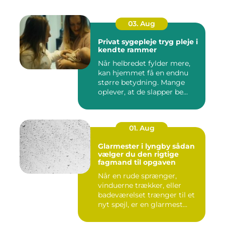
03. Aug
Privat sygepleje tryg pleje i
kendte rammer
Når helbredet fylder mere,
kan hjemmet få en endnu
større betydning. Mange
oplever, at de slapper be...
01. Aug
Glarmester i lyngby sådan
vælger du den rigtige
fagmand til opgaven
Når en rude sprænger,
vinduerne trækker, eller
badeværelset trænger til et
nyt spejl, er en glarmest...