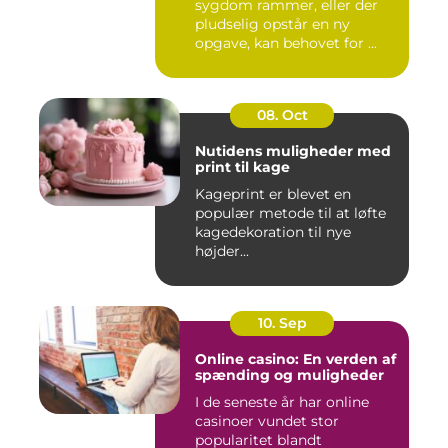
sygdom rammer, eller der
pludselig opstår en ny
opgave, kan behovet for ...
08. Oct
Nutidens muligheder med
print til kage
Kageprint er blevet en
populær metode til at løfte
kagedekoration til nye
højder...
10. Sep
Online casino: En verden af
spænding og muligheder
I de seneste år har online
casinoer vundet stor
popularitet blandt