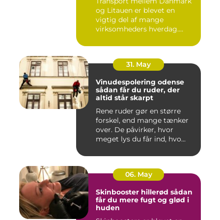
Transport mellem Danmark
og Litauen er blevet en
vigtig del af mange
virksomheders hverdag.
Både ind...
31. May
Vinudespolering odense
sådan får du ruder, der
altid står skarpt
Rene ruder gør en større
forskel, end mange tænker
over. De påvirker, hvor
meget lys du får ind, hvo...
06. May
Skinbooster hillerød sådan
får du mere fugt og glød i
huden