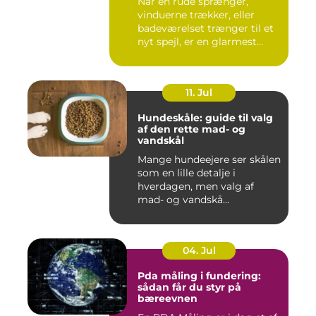
Når en rude sprænger,
vinduerne trækker, eller
badeværelset trænger til et
nyt spejl, er en glarmest...
11. Jul
Hundeskåle: guide til valg
af den rette mad- og
vandskål
Mange hundeejere ser skålen
som en lille detalje i
hverdagen, men valg af
mad- og vandskå...
04. Jul
Pda måling i fundering:
sådan får du styr på
bæreevnen