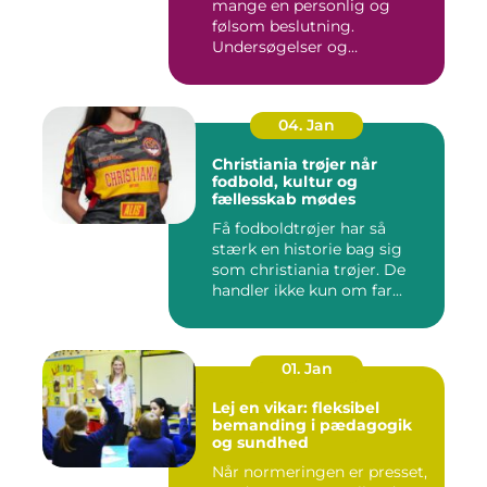
mange en personlig og
følsom beslutning.
Undersøgelser og
behandlinger for...
04. Jan
Christiania trøjer når
fodbold, kultur og
fællesskab mødes
Få fodboldtrøjer har så
stærk en historie bag sig
som christiania trøjer. De
handler ikke kun om far...
01. Jan
Lej en vikar: fleksibel
bemanding i pædagogik
og sundhed
Når normeringen er presset,