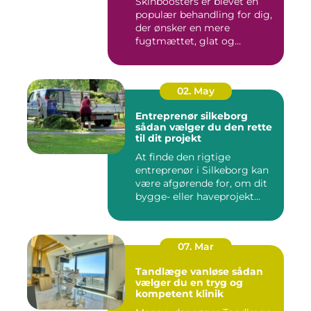
Skinboosters er blevet en
populær behandling for dig,
der ønsker en mere
fugtmættet, glat og
spændst...
02. May
Entreprenør silkeborg
sådan vælger du den rette
til dit projekt
At finde den rigtige
entreprenør i Silkeborg kan
være afgørende for, om dit
bygge- eller haveprojekt...
07. Mar
Tandlæge vanløse sådan
vælger du en tryg og
kompetent klinik