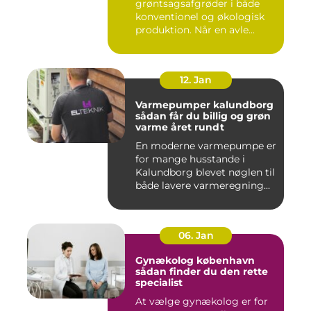
grøntsagsafgrøder i både
konventionel og økologisk
produktion. Når en avle...
12. Jan
Varmepumper kalundborg
sådan får du billig og grøn
varme året rundt
En moderne varmepumpe er
for mange husstande i
Kalundborg blevet nøglen til
både lavere varmeregning...
06. Jan
Gynækolog københavn
sådan finder du den rette
specialist
At vælge gynækolog er for