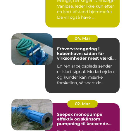
Mange, der søger Tandlæge
Vanløse, leder ikke kun efter
en kort afstand hjemmefra.
De vil også have ...
04. Mar
Erhvervsrengøring i
københavn: sådan får
virksomheder mest værdi
for pengene
En ren arbejdsplads sender
et klart signal. Medarbejdere
og kunder kan mærke
forskellen, så snart de...
02. Mar
Seepex monopumpe
effektiv og skånsom
pumpning til krævende
opgaver