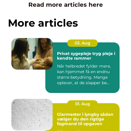
Read more articles here
More articles
03. Aug
Privat sygepleje tryg pleje i
kendte rammer
Når helbredet fylder mere,
kan hjemmet få en endnu
større betydning. Mange
oplever, at de slapper be...
01. Aug
Glarmester i lyngby sådan
vælger du den rigtige
fagmand til opgaven