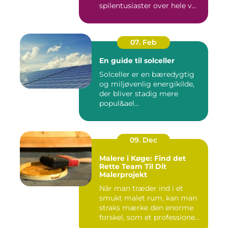
spilentusiaster over hele v...
07. Feb
En guide til solceller
Solceller er en bæredygtig
og miljøvenlig energikilde,
der bliver stadig mere
popul&ael...
09. Dec
Malere i Køge: Find det
Rette Team Til Dit
Malerprojekt
Når man træder ind i et
smukt malet rum, kan man
straks mærke den enorme
forskel, som et professione...