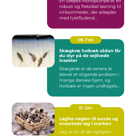
En Seepex Monopumpe er en
robust og fleksibel løsning til
virksomheder, der arbejder
med tyktflydend...
08. Feb
Skægkræ holbæk sådan får
du styr på de sejlivede
insekter
Skægkræ er de senere år
blevet et stigende problem i
mange danske hjem, og
Holbæk er ingen undtagels...
31. Jan
Løgfrø nøglen til sunde og
ensartede løg i marken
Løg er en af de vigtigste