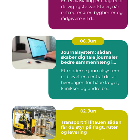
En PDA Måling er i dag et af
de vigtigste værktøjer, når
entreprenører, bygherrer og
rådgivere vil d...
06. Jun
Journalsystem: sådan
skaber digitale journaler
bedre sammenhæng i
sundheden
Et moderne journalsystem
er blevet en central del af
hverdagen for både læger,
klinikker og andre be...
02. Jun
Transport til litauen sådan
får du styr på fragt, ruter
og levering