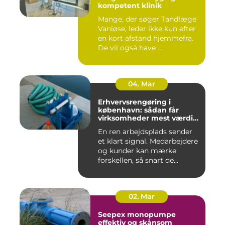
kompetent klinik
Mange, der søger Tandlæge
Vanløse, leder ikke kun efter
en kort afstand hjemmefra.
De vil også have ...
04. Mar
Erhvervsrengøring i
københavn: sådan får
virksomheder mest værdi
for pengene
En ren arbejdsplads sender
et klart signal. Medarbejdere
og kunder kan mærke
forskellen, så snart de...
02. Mar
Seepex monopumpe
effektiv og skånsom