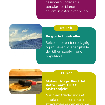
casinoer vundet stor
popularitet blandt
spilentusiaster over hele v...
07. Feb
En guide til solceller
Solceller er en bæredygtig
og miljøvenlig energikilde,
der bliver stadig mere
popul&ael...
09. Dec
Malere i Køge: Find det
Rette Team Til Dit
Malerprojekt
Når man træder ind i et
smukt malet rum, kan man
straks mærke den enorme