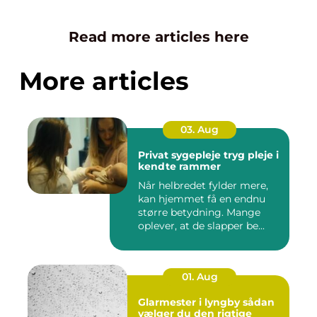
Read more articles here
More articles
03. Aug
Privat sygepleje tryg pleje i
kendte rammer
Når helbredet fylder mere,
kan hjemmet få en endnu
større betydning. Mange
oplever, at de slapper be...
01. Aug
Glarmester i lyngby sådan
vælger du den rigtige