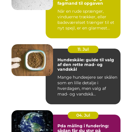
fagmand til opgaven
Når en rude sprænger,
vinduerne trækker, eller
badeværelset trænger til et
nyt spejl, er en glarmest...
11. Jul
Hundeskåle: guide til valg
af den rette mad- og
vandskål
Mange hundeejere ser skålen
som en lille detalje i
hverdagen, men valg af
mad- og vandskå...
04. Jul
Pda måling i fundering:
sådan får du styr på