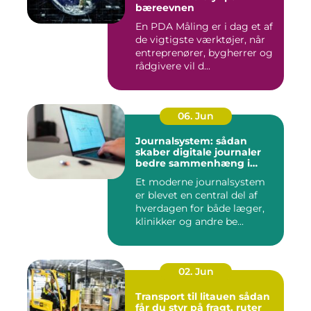
bæreevnen
En PDA Måling er i dag et af
de vigtigste værktøjer, når
entreprenører, bygherrer og
rådgivere vil d...
06. Jun
Journalsystem: sådan
skaber digitale journaler
bedre sammenhæng i
sundheden
Et moderne journalsystem
er blevet en central del af
hverdagen for både læger,
klinikker og andre be...
02. Jun
Transport til litauen sådan
får du styr på fragt, ruter