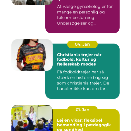
At vælge gynækolog er for
mange en personlig og
følsom beslutning.
Undersøgelser og
behandlinger for...
04. Jan
Christiania trøjer når
fodbold, kultur og
fællesskab mødes
Få fodboldtrøjer har så
stærk en historie bag sig
som christiania trøjer. De
handler ikke kun om far...
01. Jan
Lej en vikar: fleksibel
bemanding i pædagogik
og sundhed