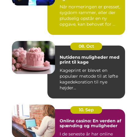
Når normeringen er presset,
sygdom rammer, eller der
pludselig opstår en ny
opgave, kan behovet for ...
08. Oct
Nutidens muligheder med
print til kage
Kageprint er blevet en
populær metode til at løfte
kagedekoration til nye
højder...
10. Sep
Online casino: En verden af
spænding og muligheder
I de seneste år har online