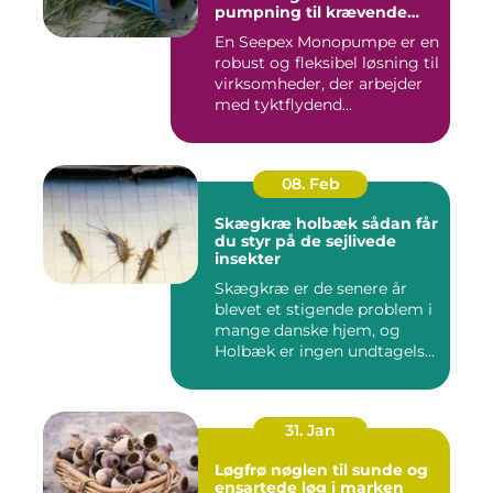
pumpning til krævende
opgaver
En Seepex Monopumpe er en
robust og fleksibel løsning til
virksomheder, der arbejder
med tyktflydend...
08. Feb
Skægkræ holbæk sådan får
du styr på de sejlivede
insekter
Skægkræ er de senere år
blevet et stigende problem i
mange danske hjem, og
Holbæk er ingen undtagels...
31. Jan
Løgfrø nøglen til sunde og
ensartede løg i marken