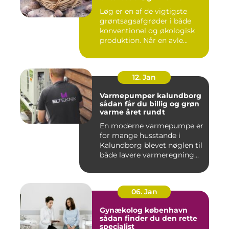
Løg er en af de vigtigste
grøntsagsafgrøder i både
konventionel og økologisk
produktion. Når en avle...
12. Jan
Varmepumper kalundborg
sådan får du billig og grøn
varme året rundt
En moderne varmepumpe er
for mange husstande i
Kalundborg blevet nøglen til
både lavere varmeregning...
06. Jan
Gynækolog københavn
sådan finder du den rette
specialist