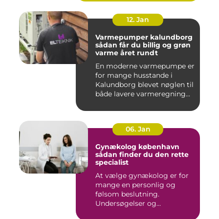
12. Jan
Varmepumper kalundborg
sådan får du billig og grøn
varme året rundt
En moderne varmepumpe er
for mange husstande i
Kalundborg blevet nøglen til
både lavere varmeregning...
06. Jan
Gynækolog københavn
sådan finder du den rette
specialist
At vælge gynækolog er for
mange en personlig og
følsom beslutning.
Undersøgelser og
behandlinger for...