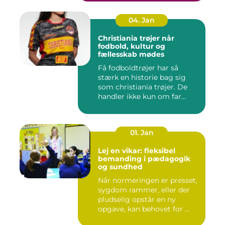
04. Jan
Christiania trøjer når
fodbold, kultur og
fællesskab mødes
Få fodboldtrøjer har så
stærk en historie bag sig
som christiania trøjer. De
handler ikke kun om far...
01. Jan
Lej en vikar: fleksibel
bemanding i pædagogik
og sundhed
Når normeringen er presset,
sygdom rammer, eller der
pludselig opstår en ny
opgave, kan behovet for ...