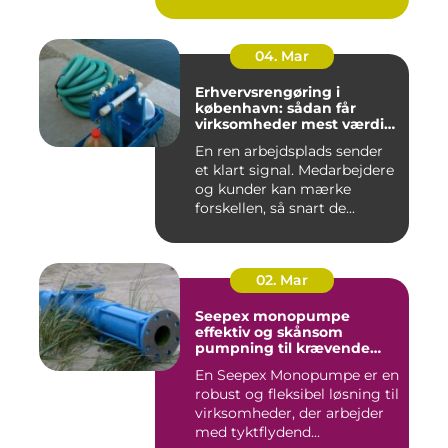
04. Mar
Erhvervsrengøring i
københavn: sådan får
virksomheder mest værdi
for pengene
En ren arbejdsplads sender
et klart signal. Medarbejdere
og kunder kan mærke
forskellen, så snart de...
02. Mar
Seepex monopumpe
effektiv og skånsom
pumpning til krævende
opgaver
En Seepex Monopumpe er en
robust og fleksibel løsning til
virksomheder, der arbejder
med tyktflydend...