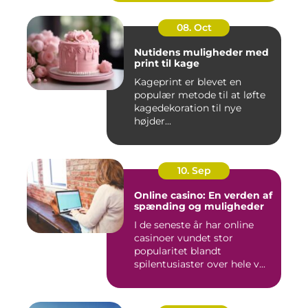
08. Oct
Nutidens muligheder med
print til kage
Kageprint er blevet en
populær metode til at løfte
kagedekoration til nye
højder...
10. Sep
Online casino: En verden af
spænding og muligheder
I de seneste år har online
casinoer vundet stor
popularitet blandt
spilentusiaster over hele v...