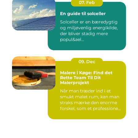
07. Feb
En guide til solceller
Solceller er en bæredygtig
og miljøvenlig energikilde,
der bliver stadig mere
popul&ael...
09. Dec
Malere i Køge: Find det
Rette Team Til Dit
Malerprojekt
Når man træder ind i et
smukt malet rum, kan man
straks mærke den enorme
forskel, som et professione...