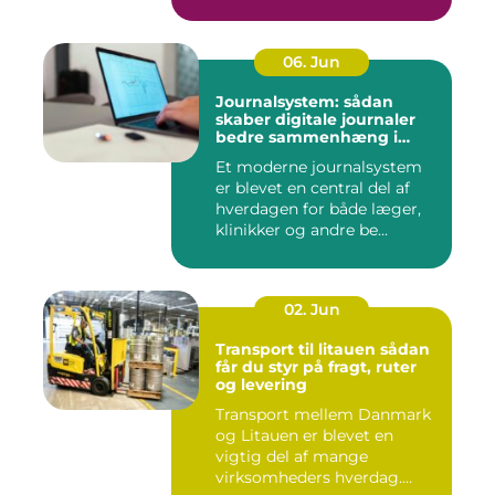
06. Jun
Journalsystem: sådan
skaber digitale journaler
bedre sammenhæng i
sundheden
Et moderne journalsystem
er blevet en central del af
hverdagen for både læger,
klinikker og andre be...
02. Jun
Transport til litauen sådan
får du styr på fragt, ruter
og levering
Transport mellem Danmark
og Litauen er blevet en
vigtig del af mange
virksomheders hverdag.