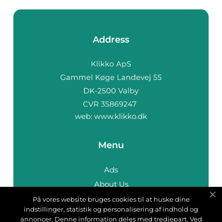
Address
web:
www.klikko.dk
Menu
Ads
About Us
Cookies
På vores website bruges cookies til at huske dine
indstillinger, statistik og personalisering af indhold og
Contact
annoncer. Denne information deles med tredjepart. Ved