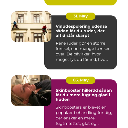
Både ind...
31. May
Vinudespolering odense
sådan får du ruder, der
altid står skarpt
Rene ruder gør en større
forskel, end mange tænker
over. De påvirker, hvor
meget lys du får ind, hvo...
06. May
Skinbooster hillerød sådan
får du mere fugt og glød i
huden
Skinboosters er blevet en
populær behandling for dig,
der ønsker en mere
fugtmættet, glat og