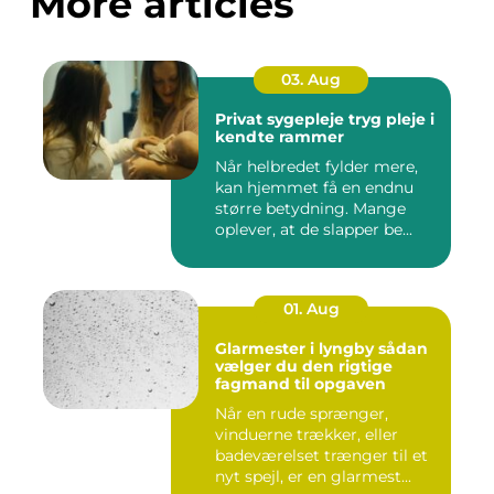
More articles
03. Aug
Privat sygepleje tryg pleje i
kendte rammer
Når helbredet fylder mere,
kan hjemmet få en endnu
større betydning. Mange
oplever, at de slapper be...
01. Aug
Glarmester i lyngby sådan
vælger du den rigtige
fagmand til opgaven
Når en rude sprænger,
vinduerne trækker, eller
badeværelset trænger til et
nyt spejl, er en glarmest...