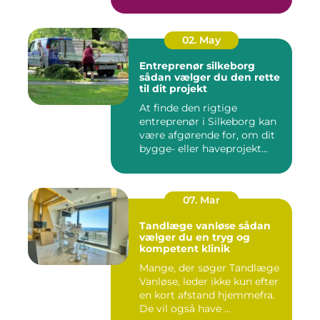
spændst...
02. May
Entreprenør silkeborg
sådan vælger du den rette
til dit projekt
At finde den rigtige
entreprenør i Silkeborg kan
være afgørende for, om dit
bygge- eller haveprojekt...
07. Mar
Tandlæge vanløse sådan
vælger du en tryg og
kompetent klinik
Mange, der søger Tandlæge
Vanløse, leder ikke kun efter
en kort afstand hjemmefra.
De vil også have ...