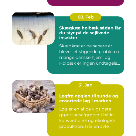
08. Feb
Skægkræ holbæk sådan får
du styr på de sejlivede
insekter
Skægkræ er de senere år
blevet et stigende problem i
mange danske hjem, og
Holbæk er ingen undtagels...
31. Jan
Løgfrø nøglen til sunde og
ensartede løg i marken
Løg er en af de vigtigste
grøntsagsafgrøder i både
konventionel og økologisk
produktion. Når en avle...