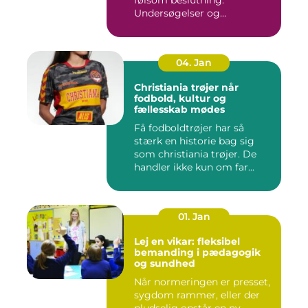
følsom beslutning.
Undersøgelser og
behandlinger for...
04. Jan
Christiania trøjer når
fodbold, kultur og
fællesskab mødes
Få fodboldtrøjer har så
stærk en historie bag sig
som christiania trøjer. De
handler ikke kun om far...
01. Jan
Lej en vikar: fleksibel
bemanding i pædagogik
og sundhed
Når normeringen er presset,
sygdom rammer, eller der