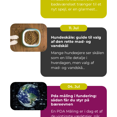
badeværelset trænger til et
nyt spejl, er en glarmest...
11. Jul
Hundeskåle: guide til valg
af den rette mad- og
vandskål
Mange hundeejere ser skålen
som en lille detalje i
hverdagen, men valg af
mad- og vandskå...
04. Jul
Pda måling i fundering:
sådan får du styr på
bæreevnen
En PDA Måling er i dag et af
de vigtigste værktøjer, når