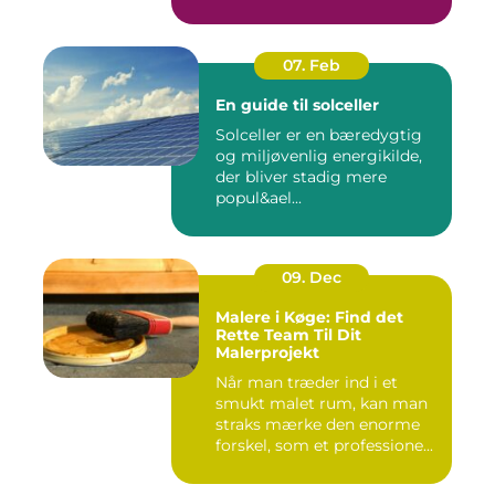
07. Feb
En guide til solceller
Solceller er en bæredygtig
og miljøvenlig energikilde,
der bliver stadig mere
popul&ael...
09. Dec
Malere i Køge: Find det
Rette Team Til Dit
Malerprojekt
Når man træder ind i et
smukt malet rum, kan man
straks mærke den enorme
forskel, som et professione...