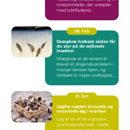
virksomheder, der arbejder
med tyktflydend...
08. Feb
Skægkræ holbæk sådan får
du styr på de sejlivede
insekter
Skægkræ er de senere år
blevet et stigende problem i
mange danske hjem, og
Holbæk er ingen undtagels...
31. Jan
Løgfrø nøglen til sunde og
ensartede løg i marken
Løg er en af de vigtigste
grøntsagsafgrøder i både