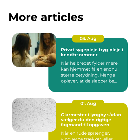
More articles
03. Aug
Privat sygepleje tryg pleje i
kendte rammer
Når helbredet fylder mere,
kan hjemmet få en endnu
større betydning. Mange
oplever, at de slapper be...
01. Aug
Glarmester i lyngby sådan
vælger du den rigtige
fagmand til opgaven
Når en rude sprænger,
vinduerne trækker, eller