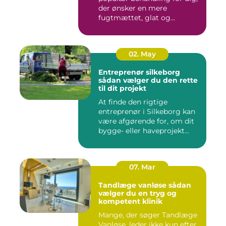
der ønsker en mere
fugtmættet, glat og
spændst...
02. May
Entreprenør silkeborg
sådan vælger du den rette
til dit projekt
At finde den rigtige
entreprenør i Silkeborg kan
være afgørende for, om dit
bygge- eller haveprojekt...
07. Mar
Tandlæge vanløse sådan
vælger du en tryg og
kompetent klinik
Mange, der søger Tandlæge
Vanløse, leder ikke kun efter