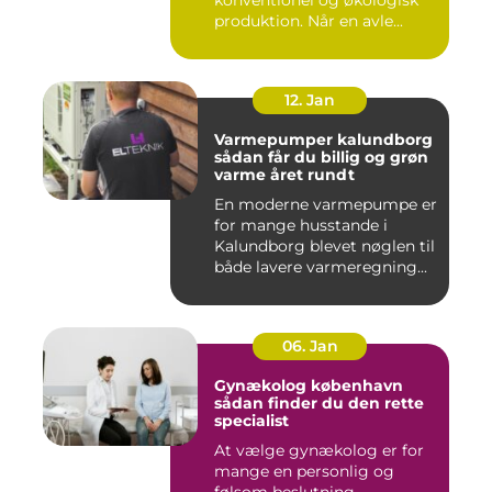
konventionel og økologisk
produktion. Når en avle...
12. Jan
Varmepumper kalundborg
sådan får du billig og grøn
varme året rundt
En moderne varmepumpe er
for mange husstande i
Kalundborg blevet nøglen til
både lavere varmeregning...
06. Jan
Gynækolog københavn
sådan finder du den rette
specialist
At vælge gynækolog er for
mange en personlig og