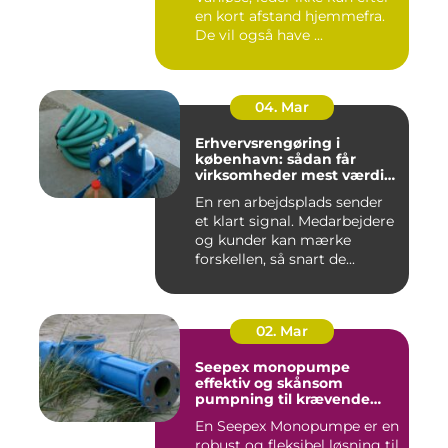
en kort afstand hjemmefra.
De vil også have ...
04. Mar
Erhvervsrengøring i
københavn: sådan får
virksomheder mest værdi
for pengene
En ren arbejdsplads sender
et klart signal. Medarbejdere
og kunder kan mærke
forskellen, så snart de...
02. Mar
Seepex monopumpe
effektiv og skånsom
pumpning til krævende
opgaver
En Seepex Monopumpe er en
robust og fleksibel løsning til