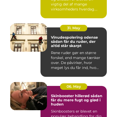
vigtig del af mange
virksomheders hverdag.
Både ind...
31. May
Vinudespolering odense
sådan får du ruder, der
altid står skarpt
Rene ruder gør en større
forskel, end mange tænker
over. De påvirker, hvor
meget lys du får ind, hvo...
06. May
Skinbooster hillerød sådan
får du mere fugt og glød i
huden
Skinboosters er blevet en
populær behandling for dig,