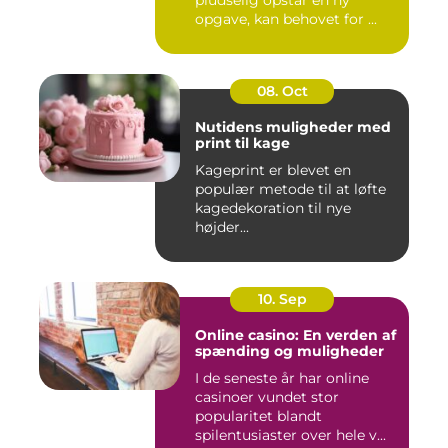
pludselig opstår en ny
opgave, kan behovet for ...
08. Oct
Nutidens muligheder med
print til kage
Kageprint er blevet en
populær metode til at løfte
kagedekoration til nye
højder...
10. Sep
Online casino: En verden af
spænding og muligheder
I de seneste år har online
casinoer vundet stor
popularitet blandt
spilentusiaster over hele v...