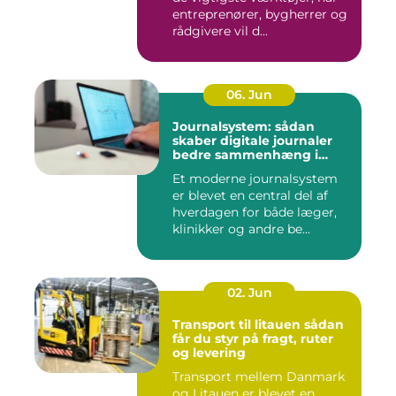
entreprenører, bygherrer og
rådgivere vil d...
06. Jun
Journalsystem: sådan
skaber digitale journaler
bedre sammenhæng i
sundheden
Et moderne journalsystem
er blevet en central del af
hverdagen for både læger,
klinikker og andre be...
02. Jun
Transport til litauen sådan
får du styr på fragt, ruter
og levering
Transport mellem Danmark
og Litauen er blevet en