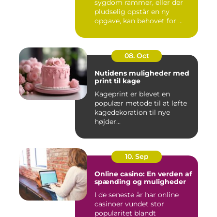
sygdom rammer, eller der
pludselig opstår en ny
opgave, kan behovet for ...
08. Oct
Nutidens muligheder med
print til kage
Kageprint er blevet en
populær metode til at løfte
kagedekoration til nye
højder...
10. Sep
Online casino: En verden af
spænding og muligheder
I de seneste år har online
casinoer vundet stor
popularitet blandt