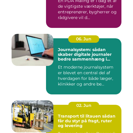
En PDA Måling er i dag et af
de vigtigste værktøjer, når
entreprenører, bygherrer og
rådgivere vil d...
06. Jun
Journalsystem: sådan
skaber digitale journaler
bedre sammenhæng i
sundheden
Et moderne journalsystem
er blevet en central del af
hverdagen for både læger,
klinikker og andre be...
02. Jun
Transport til litauen sådan
får du styr på fragt, ruter
og levering