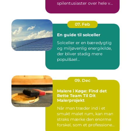
spilentusiaster over hele v...
07. Feb
En guide til solceller
Solceller er en bæredygtig
og miljøvenlig energikilde,
der bliver stadig mere
popul&ael...
09. Dec
Malere i Køge: Find det
Rette Team Til Dit
Malerprojekt
Når man træder ind i et
smukt malet rum, kan man
straks mærke den enorme
forskel, som et professione...