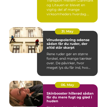
Transport mellem Danmark
og Litauen er blevet en
vigtig del af mange
virksomheders hverdag.
Både ind...
31. May
Vinudespolering odense
sådan får du ruder, der
altid står skarpt
Rene ruder gør en større
forskel, end mange tænker
over. De påvirker, hvor
meget lys du får ind, hvo...
06. May
Skinbooster hillerød sådan
får du mere fugt og glød i
huden