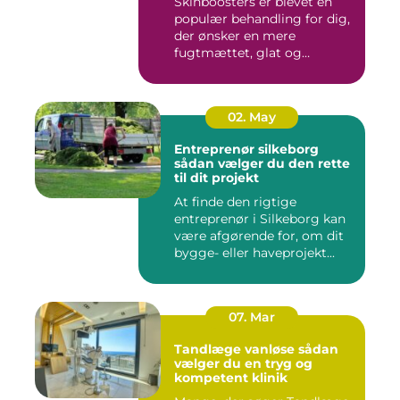
Skinboosters er blevet en
populær behandling for dig,
der ønsker en mere
fugtmættet, glat og
spændst...
02. May
Entreprenør silkeborg
sådan vælger du den rette
til dit projekt
At finde den rigtige
entreprenør i Silkeborg kan
være afgørende for, om dit
bygge- eller haveprojekt...
07. Mar
Tandlæge vanløse sådan
vælger du en tryg og
kompetent klinik