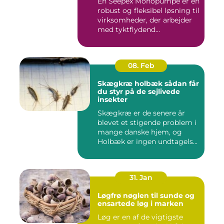
En Seepex Monopumpe er en
robust og fleksibel løsning til
virksomheder, der arbejder
med tyktflydend...
08. Feb
Skægkræ holbæk sådan får
du styr på de sejlivede
insekter
Skægkræ er de senere år
blevet et stigende problem i
mange danske hjem, og
Holbæk er ingen undtagels...
31. Jan
Løgfrø nøglen til sunde og
ensartede løg i marken
Løg er en af de vigtigste