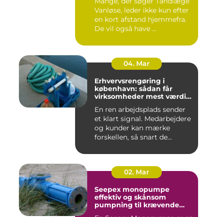
Mange, der søger Tandlæge
Vanløse, leder ikke kun efter
en kort afstand hjemmefra.
De vil også have ...
04. Mar
Erhvervsrengøring i
københavn: sådan får
virksomheder mest værdi
for pengene
En ren arbejdsplads sender
et klart signal. Medarbejdere
og kunder kan mærke
forskellen, så snart de...
02. Mar
Seepex monopumpe
effektiv og skånsom
pumpning til krævende
opgaver