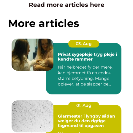
Read more articles here
More articles
03. Aug
Privat sygepleje tryg pleje i
kendte rammer
Når helbredet fylder mere,
kan hjemmet få en endnu
større betydning. Mange
oplever, at de slapper be...
01. Aug
Glarmester i lyngby sådan
vælger du den rigtige
fagmand til opgaven