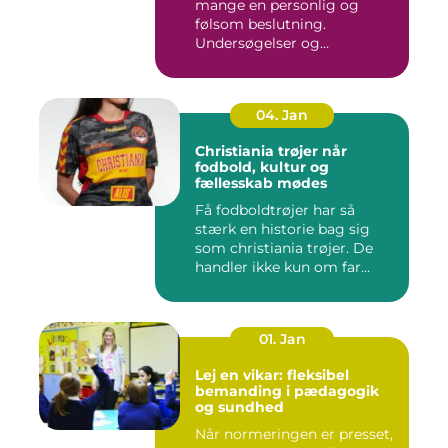
mange en personlig og
følsom beslutning.
Undersøgelser og
behandlinger for...
04. Jan
Christiania trøjer når
fodbold, kultur og
fællesskab mødes
Få fodboldtrøjer har så
stærk en historie bag sig
som christiania trøjer. De
handler ikke kun om far...
01. Jan
Lej en vikar: fleksibel
bemanding i pædagogik
og sundhed
Når normeringen er presset,