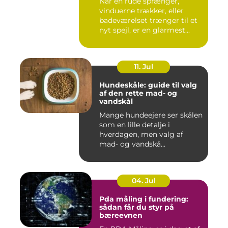
Når en rude sprænger,
vinduerne trækker, eller
badeværelset trænger til et
nyt spejl, er en glarmest...
11. Jul
Hundeskåle: guide til valg
af den rette mad- og
vandskål
Mange hundeejere ser skålen
som en lille detalje i
hverdagen, men valg af
mad- og vandskå...
04. Jul
Pda måling i fundering:
sådan får du styr på
bæreevnen