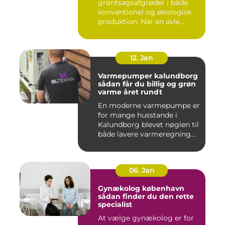
grøntsagsafgrøder i både
konventionel og økologisk
produktion. Når en avle...
12. Jan
Varmepumper kalundborg
sådan får du billig og grøn
varme året rundt
En moderne varmepumpe er
for mange husstande i
Kalundborg blevet nøglen til
både lavere varmeregning...
06. Jan
Gynækolog københavn
sådan finder du den rette
specialist
At vælge gynækolog er for