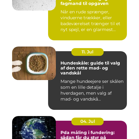
fagmand til opgaven
Når en rude sprænger,
vinduerne trækker, eller
badeværelset trænger til et
nyt spejl, er en glarmest...
11. Jul
Hundeskåle: guide til valg
af den rette mad- og
vandskål
Mange hundeejere ser skålen
som en lille detalje i
hverdagen, men valg af
mad- og vandskå...
04. Jul
Pda måling i fundering:
sådan får du styr på