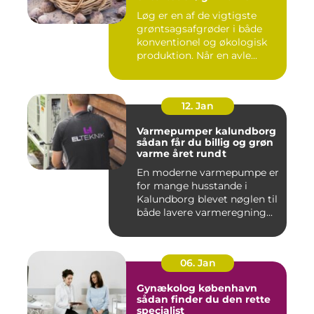
Løg er en af de vigtigste
grøntsagsafgrøder i både
konventionel og økologisk
produktion. Når en avle...
12. Jan
Varmepumper kalundborg
sådan får du billig og grøn
varme året rundt
En moderne varmepumpe er
for mange husstande i
Kalundborg blevet nøglen til
både lavere varmeregning...
06. Jan
Gynækolog københavn
sådan finder du den rette
specialist