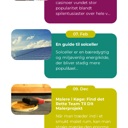
casinoer vundet stor
popularitet blandt
spilentusiaster over hele v...
07. Feb
En guide til solceller
Solceller er en bæredygtig
og miljøvenlig energikilde,
der bliver stadig mere
popul&ael...
09. Dec
Malere i Køge: Find det
Rette Team Til Dit
Malerprojekt
Når man træder ind i et
smukt malet rum, kan man
straks mærke den enorme