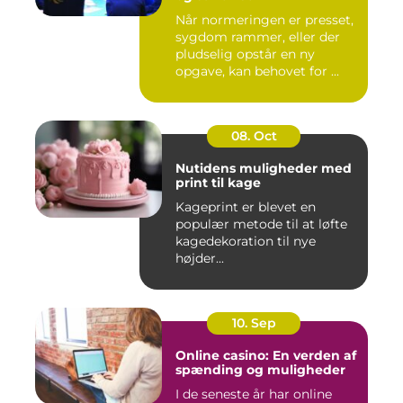
Når normeringen er presset,
sygdom rammer, eller der
pludselig opstår en ny
opgave, kan behovet for ...
08. Oct
Nutidens muligheder med
print til kage
Kageprint er blevet en
populær metode til at løfte
kagedekoration til nye
højder...
10. Sep
Online casino: En verden af
spænding og muligheder
I de seneste år har online