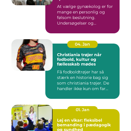
At vælge gynækolog er for
mange en personlig og
følsom beslutning.
Undersøgelser og
behandlinger for...
04. Jan
Christiania trøjer når
fodbold, kultur og
fællesskab mødes
Få fodboldtrøjer har så
stærk en historie bag sig
som christiania trøjer. De
handler ikke kun om far...
01. Jan
Lej en vikar: fleksibel
bemanding i pædagogik
og sundhed