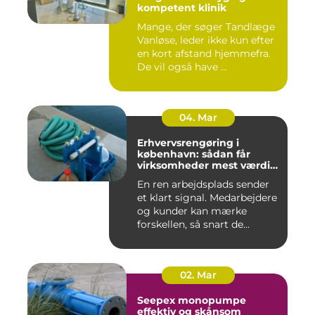
kompetent klinik
Mange, der søger Tandlæge
Vanløse, leder ikke kun efter
en kort afstand hjemmefra.
De vil også have ...
04. Mar
Erhvervsrengøring i
københavn: sådan får
virksomheder mest værdi
for pengene
En ren arbejdsplads sender
et klart signal. Medarbejdere
og kunder kan mærke
forskellen, så snart de...
02. Mar
Seepex monopumpe
effektiv og skånsom