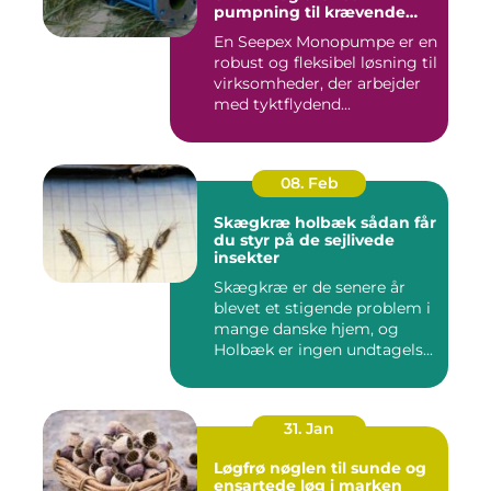
pumpning til krævende
opgaver
En Seepex Monopumpe er en
robust og fleksibel løsning til
virksomheder, der arbejder
med tyktflydend...
08. Feb
Skægkræ holbæk sådan får
du styr på de sejlivede
insekter
Skægkræ er de senere år
blevet et stigende problem i
mange danske hjem, og
Holbæk er ingen undtagels...
31. Jan
Løgfrø nøglen til sunde og
ensartede løg i marken