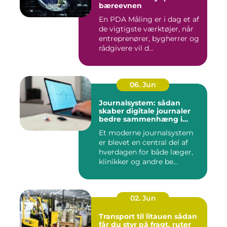
bæreevnen
En PDA Måling er i dag et af
de vigtigste værktøjer, når
entreprenører, bygherrer og
rådgivere vil d...
06. Jun
Journalsystem: sådan
skaber digitale journaler
bedre sammenhæng i
sundheden
Et moderne journalsystem
er blevet en central del af
hverdagen for både læger,
klinikker og andre be...
02. Jun
Transport til litauen sådan
får du styr på fragt, ruter