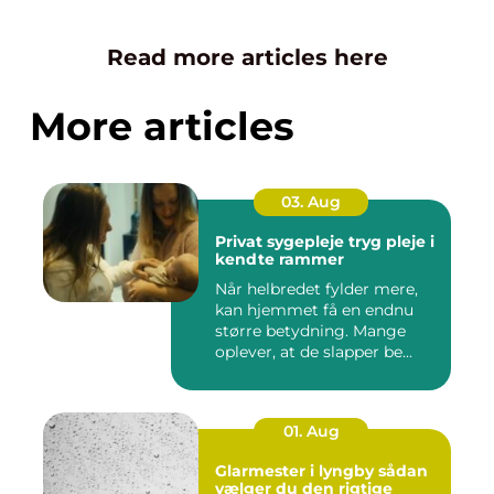
Read more articles here
More articles
03. Aug
Privat sygepleje tryg pleje i
kendte rammer
Når helbredet fylder mere,
kan hjemmet få en endnu
større betydning. Mange
oplever, at de slapper be...
01. Aug
Glarmester i lyngby sådan
vælger du den rigtige