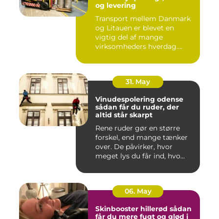
og levering
Transport mellem Danmark
og Litauen er blevet en
vigtig del af mange
virksomheders hverdag.
Både ind...
31. May
Vinudespolering odense
sådan får du ruder, der
altid står skarpt
Rene ruder gør en større
forskel, end mange tænker
over. De påvirker, hvor
meget lys du får ind, hvo...
06. May
Skinbooster hillerød sådan
får du mere fugt og glød i