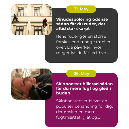
31. May
Vinudespolering odense
sådan får du ruder, der
altid står skarpt
Rene ruder gør en større
forskel, end mange tænker
over. De påvirker, hvor
meget lys du får ind, hvo...
06. May
Skinbooster hillerød sådan
får du mere fugt og glød i
huden
Skinboosters er blevet en
populær behandling for dig,
der ønsker en mere
fugtmættet, glat og
spændst...