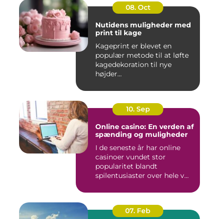
08. Oct
Nutidens muligheder med
print til kage
Kageprint er blevet en
populær metode til at løfte
kagedekoration til nye
højder...
10. Sep
Online casino: En verden af
spænding og muligheder
I de seneste år har online
casinoer vundet stor
popularitet blandt
spilentusiaster over hele v...
07. Feb