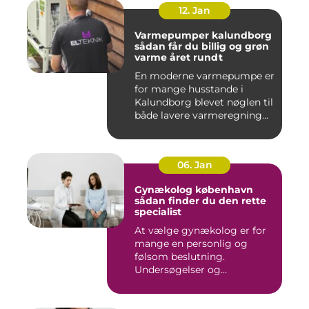
12. Jan
Varmepumper kalundborg
sådan får du billig og grøn
varme året rundt
En moderne varmepumpe er
for mange husstande i
Kalundborg blevet nøglen til
både lavere varmeregning...
06. Jan
Gynækolog københavn
sådan finder du den rette
specialist
At vælge gynækolog er for
mange en personlig og
følsom beslutning.
Undersøgelser og
behandlinger for...