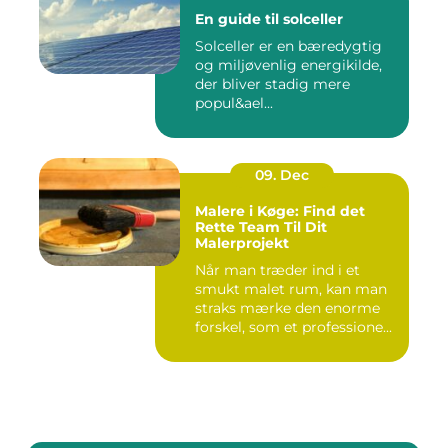
En guide til solceller
Solceller er en bæredygtig
og miljøvenlig energikilde,
der bliver stadig mere
popul&ael...
09. Dec
Malere i Køge: Find det
Rette Team Til Dit
Malerprojekt
Når man træder ind i et
smukt malet rum, kan man
straks mærke den enorme
forskel, som et professione...