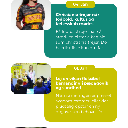
04. Jan
Christiania trøjer når
fodbold, kultur og
fællesskab mødes
Få fodboldtrøjer har så
stærk en historie bag sig
som christiania trøjer. De
handler ikke kun om far...
01. Jan
Lej en vikar: fleksibel
bemanding i pædagogik
og sundhed
Når normeringen er presset,
sygdom rammer, eller der
pludselig opstår en ny
opgave, kan behovet for ...