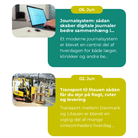
06. Jun
Journalsystem: sådan
skaber digitale journaler
bedre sammenhæng i
sundheden
Et moderne journalsystem
er blevet en central del af
hverdagen for både læger,
klinikker og andre be...
02. Jun
Transport til litauen sådan
får du styr på fragt, ruter
og levering
Transport mellem Danmark
og Litauen er blevet en
vigtig del af mange
virksomheders hverdag.
Både ind...