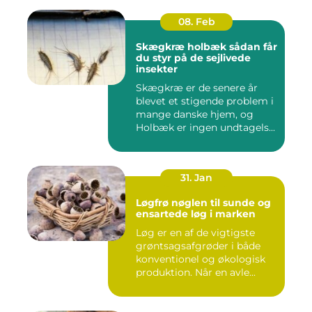
08. Feb
Skægkræ holbæk sådan får
du styr på de sejlivede
insekter
Skægkræ er de senere år
blevet et stigende problem i
mange danske hjem, og
Holbæk er ingen undtagels...
31. Jan
Løgfrø nøglen til sunde og
ensartede løg i marken
Løg er en af de vigtigste
grøntsagsafgrøder i både
konventionel og økologisk
produktion. Når en avle...