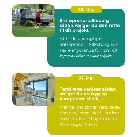
02. May
Entreprenør silkeborg
sådan vælger du den rette
til dit projekt
At finde den rigtige
entreprenør i Silkeborg kan
være afgørende for, om dit
bygge- eller haveprojekt...
07. Mar
Tandlæge vanløse sådan
vælger du en tryg og
kompetent klinik
Mange, der søger Tandlæge
Vanløse, leder ikke kun efter
en kort afstand hjemmefra.
De vil også have ...