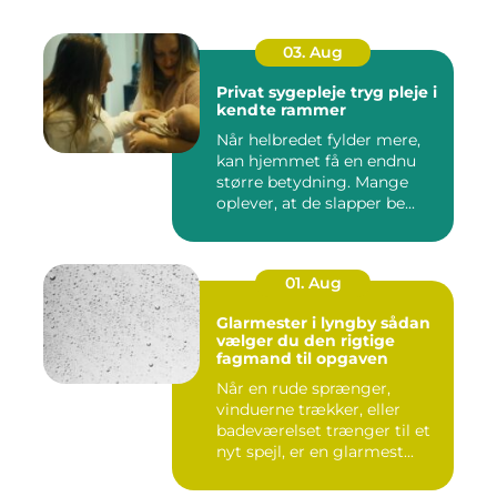
03. Aug
Privat sygepleje tryg pleje i
kendte rammer
Når helbredet fylder mere,
kan hjemmet få en endnu
større betydning. Mange
oplever, at de slapper be...
01. Aug
Glarmester i lyngby sådan
vælger du den rigtige
fagmand til opgaven
Når en rude sprænger,
vinduerne trækker, eller
badeværelset trænger til et
nyt spejl, er en glarmest...