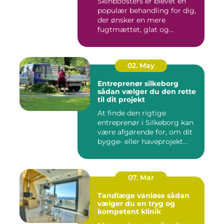
Skinboosters er blevet en
populær behandling for dig,
der ønsker en mere
fugtmættet, glat og
spændst...
02. May
Entreprenør silkeborg
sådan vælger du den rette
til dit projekt
At finde den rigtige
entreprenør i Silkeborg kan
være afgørende for, om dit
bygge- eller haveprojekt...
07. Mar
Tandlæge vanløse sådan
vælger du en tryg og
kompetent klinik