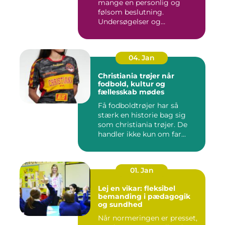
mange en personlig og
følsom beslutning.
Undersøgelser og
behandlinger for...
04. Jan
Christiania trøjer når
fodbold, kultur og
fællesskab mødes
Få fodboldtrøjer har så
stærk en historie bag sig
som christiania trøjer. De
handler ikke kun om far...
01. Jan
Lej en vikar: fleksibel
bemanding i pædagogik
og sundhed
Når normeringen er presset,