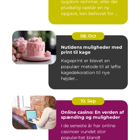
sygdom rammer, eller der
pludselig opstår en ny
opgave, kan behovet for ...
08. Oct
Nutidens muligheder med
print til kage
Kageprint er blevet en
populær metode til at løfte
kagedekoration til nye
højder...
10. Sep
Online casino: En verden af
spænding og muligheder
I de seneste år har online
casinoer vundet stor
popularitet blandt