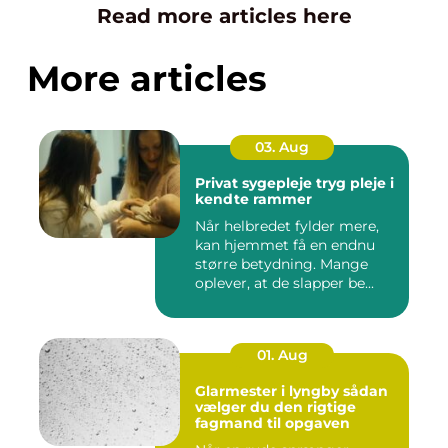
Read more articles here
More articles
03. Aug
Privat sygepleje tryg pleje i
kendte rammer
Når helbredet fylder mere,
kan hjemmet få en endnu
større betydning. Mange
oplever, at de slapper be...
01. Aug
Glarmester i lyngby sådan
vælger du den rigtige
fagmand til opgaven