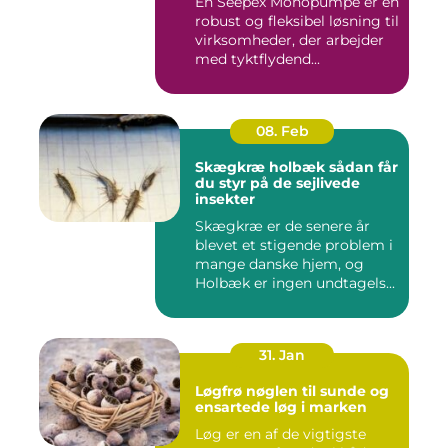
En Seepex Monopumpe er en
robust og fleksibel løsning til
virksomheder, der arbejder
med tyktflydend...
08. Feb
Skægkræ holbæk sådan får
du styr på de sejlivede
insekter
Skægkræ er de senere år
blevet et stigende problem i
mange danske hjem, og
Holbæk er ingen undtagels...
31. Jan
Løgfrø nøglen til sunde og
ensartede løg i marken
Løg er en af de vigtigste