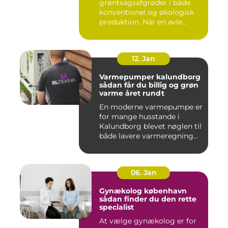
grøntsagsafgrøder i både
konventionel og økologisk
produktion. Når en avle...
12. Jan
Varmepumper kalundborg
sådan får du billig og grøn
varme året rundt
En moderne varmepumpe er
for mange husstande i
Kalundborg blevet nøglen til
både lavere varmeregning...
06. Jan
Gynækolog københavn
sådan finder du den rette
specialist
At vælge gynækolog er for