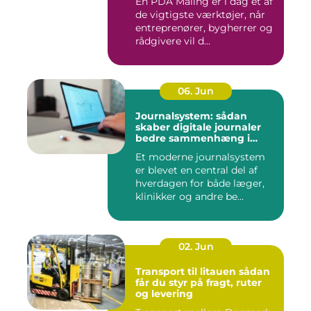
En PDA Måling er i dag et af
de vigtigste værktøjer, når
entreprenører, bygherrer og
rådgivere vil d...
06. Jun
Journalsystem: sådan
skaber digitale journaler
bedre sammenhæng i
sundheden
Et moderne journalsystem
er blevet en central del af
hverdagen for både læger,
klinikker og andre be...
02. Jun
Transport til litauen sådan
får du styr på fragt, ruter
og levering