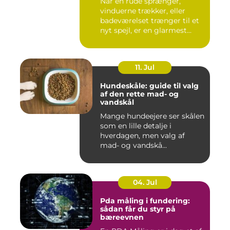
Når en rude sprænger,
vinduerne trækker, eller
badeværelset trænger til et
nyt spejl, er en glarmest...
11. Jul
Hundeskåle: guide til valg
af den rette mad- og
vandskål
Mange hundeejere ser skålen
som en lille detalje i
hverdagen, men valg af
mad- og vandskå...
04. Jul
Pda måling i fundering:
sådan får du styr på
bæreevnen