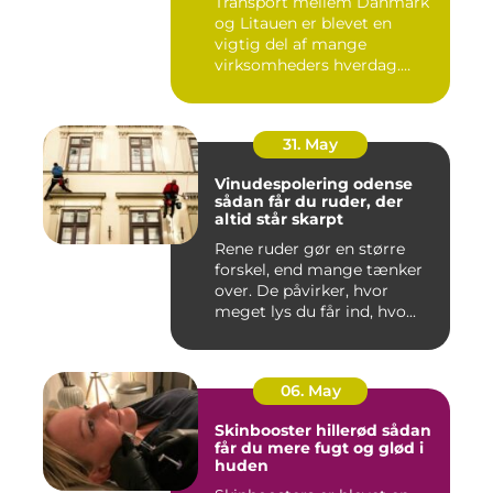
Transport mellem Danmark
og Litauen er blevet en
vigtig del af mange
virksomheders hverdag.
Både ind...
31. May
Vinudespolering odense
sådan får du ruder, der
altid står skarpt
Rene ruder gør en større
forskel, end mange tænker
over. De påvirker, hvor
meget lys du får ind, hvo...
06. May
Skinbooster hillerød sådan
får du mere fugt og glød i
huden