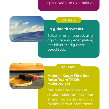
spilentusiaster over hele v...
07. Feb
En guide til solceller
Solceller er en bæredygtig
og miljøvenlig energikilde,
der bliver stadig mere
popul&ael...
09. Dec
Malere i Køge: Find det
Rette Team Til Dit
Malerprojekt
Når man træder ind i et
smukt malet rum, kan man
straks mærke den enorme
forskel, som et professione...