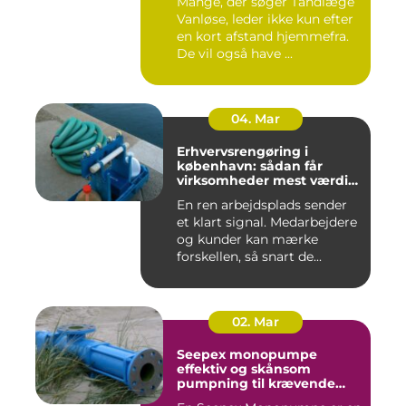
Mange, der søger Tandlæge
Vanløse, leder ikke kun efter
en kort afstand hjemmefra.
De vil også have ...
04. Mar
Erhvervsrengøring i
københavn: sådan får
virksomheder mest værdi
for pengene
En ren arbejdsplads sender
et klart signal. Medarbejdere
og kunder kan mærke
forskellen, så snart de...
02. Mar
Seepex monopumpe
effektiv og skånsom
pumpning til krævende
opgaver