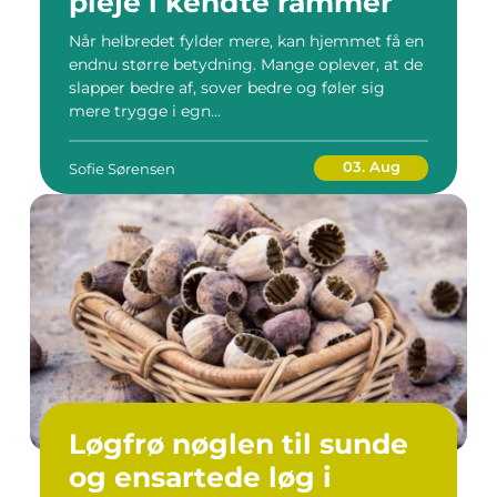
pleje i kendte rammer
Når helbredet fylder mere, kan hjemmet få en
endnu større betydning. Mange oplever, at de
slapper bedre af, sover bedre og føler sig
mere trygge i egn...
03. Aug
Sofie Sørensen
Løgfrø nøglen til sunde
og ensartede løg i