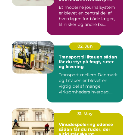
sundheden
Et moderne journalsystem
er blevet en central del af
hverdagen for både læger,
klinikker og andre be...
02. Jun
Transport til litauen sådan
får du styr på fragt, ruter
og levering
Transport mellem Danmark
og Litauen er blevet en
vigtig del af mange
virksomheders hverdag.
Både ind...
31. May
Vinudespolering odense
sådan får du ruder, der
altid står skarpt