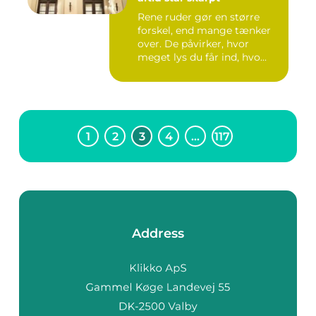
Rene ruder gør en større
forskel, end mange tænker
over. De påvirker, hvor
meget lys du får ind, hvo...
1
2
3
4
…
117
Address