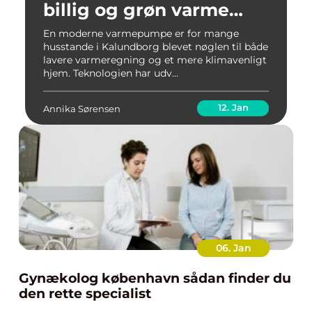
billig og grøn varme
året rundt
En moderne varmepumpe er for mange
husstande i Kalundborg blevet nøglen til både
lavere varmeregning og et mere klimavenligt
hjem. Teknologien har udv...
12. Jan
Annika Sørensen
06. Jan
Gynækolog københavn sådan finder du
den rette specialist