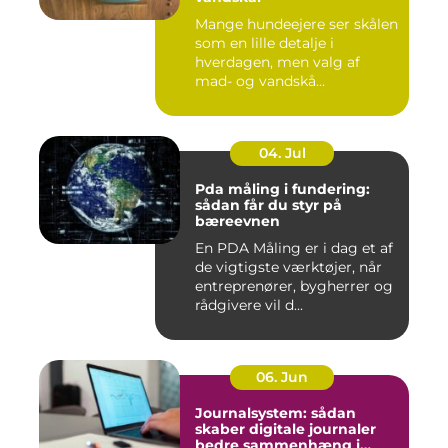
Mange hundeejere ser skålen
som en lille detalje i
hverdagen, men valg af
mad- og vandskå...
04. Jul
Pda måling i fundering:
sådan får du styr på
bæreevnen
En PDA Måling er i dag et af
de vigtigste værktøjer, når
entreprenører, bygherrer og
rådgivere vil d...
06. Jun
Journalsystem: sådan
skaber digitale journaler
bedre sammenhæng i