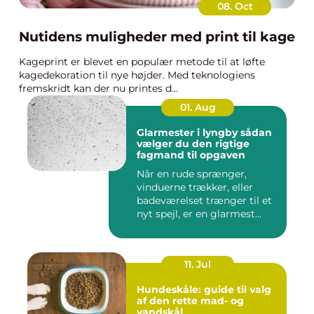
08. Oct
Nutidens muligheder med print til kage
Kageprint er blevet en populær metode til at løfte
kagedekoration til nye højder. Med teknologiens
fremskridt kan der nu printes d...
01. Aug
Glarmester i lyngby sådan
vælger du den rigtige
fagmand til opgaven
Når en rude sprænger,
vinduerne trækker, eller
badeværelset trænger til et
nyt spejl, er en glarmest...
11. Jul
Hundeskåle: guide til valg
af den rette mad- og
vandskål