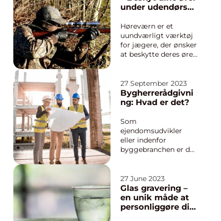
overkommelig, men
under udendørs
det kan være svært at
aktiviteter
vide hvad man...
Høreværn er et
uundværligt værktøj
for jægere, der ønsker
at beskytte deres ører
mod den høje lyd fra
skud og andre
støjende elementer
27 September 2023
under jagtturen. På
Bygherrerådgivni
trods af deres
ng: Hvad er det?
vigtighed er
høreværn til jagt ofte
Som
undervurderet af
ejendomsudvikler
mange jægere,
eller indenfor
hvilket kan h...
byggebranchen er du
sikkert bekendt med
begrebet
bygherrerådgivning.
27 June 2023
Men hvad er det
Glas gravering –
egentlig, og hvorfor
en unik måde at
bør du overveje det?
personliggøre din
Bygherrerådgivning
virksomheds gave