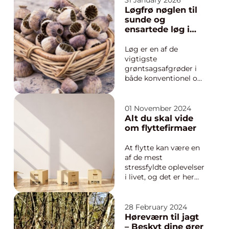
31 January 2026
bæreevnen af
Løgfrø nøglen til
pælefundering på en
sunde og
hurtig og sikker
ensartede løg i
måde. Metoden
marken
kombinerer målinger
Løg er en af de
fra sensorer på pælen
vigtigste
med avancerede
grøntsagsafgrøder i
beregninger, så vi...
både konventionel og
økologisk produktion.
Når en avler vil have
et jævnt udbytte med
01 November 2024
god lagringsevne og
Alt du skal vide
høj kvalitet, starter alt
om flyttefirmaer
med løgfrø i høj
standard. Frøets
At flytte kan være en
sundhed, sortens
af de mest
egenskaber og den
stressfyldte oplevelser
tek...
i livet, og det er her
flyttefirmaer træder
ind. Et godt
flyttefirma kan gøre
28 February 2024
hele processen lettere
Høreværn til jagt
og mere
– Beskyt dine ører