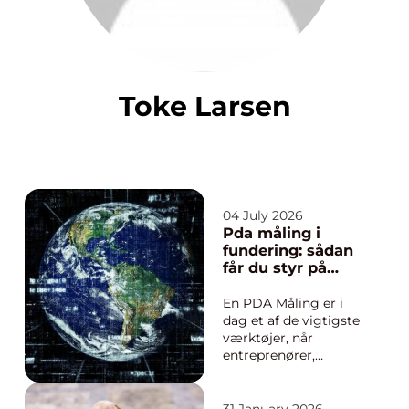
Toke Larsen
04 July 2026
Pda måling i
fundering: sådan
får du styr på
bæreevnen
En PDA Måling er i
dag et af de vigtigste
værktøjer, når
entreprenører,
bygherrer og
rådgivere vil
dokumentere