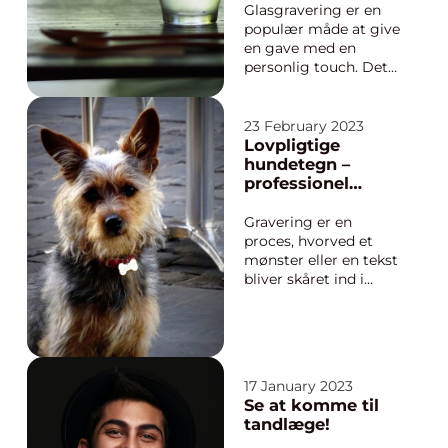
kan kort beskrives
Glasgravering er en
som professionel
populær måde at give
rådgivn...
en gave med en
personlig touch. Det
er en særlig teknik,
hvorved en skærende
stråle af laser graverer
23 February 2023
et design eller tekst
Lovpligtige
på overfladen af glas.
hundetegn –
Dette giver glasset en
professionel
ska...
gravering
Gravering er en
proces, hvorved et
mønster eller en tekst
bliver skåret ind i
overfladen af et
materiale. Det er en
dekorativ teknik, der
er blevet anvendt i
mange århundreder
17 January 2023
til at personliggøre
Se at komme til
eller identificere
tandlæge!
genstande. To af de