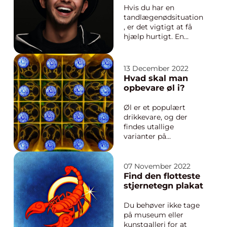
mest almindeli...
Hvis du har en
tandlægenødsituation
, er det vigtigt at få
hjælp hurtigt. En
akuttandlæge er en
tandlæge, der kan yde
den specialiserede
13 December 2022
pleje og behandling,
Hvad skal man
der er nødvendig i
opbevare øl i?
sådanne situationer.
De findes i de fleste
Øl er et populært
områder og kan
drikkevare, og der
behandle en lang...
findes utallige
varianter på
markedet. Øl kan
opbevares på mange
forskellige måder,
07 November 2022
men hvad er den
Find den flotteste
bedste løsning? Er det
stjernetegn plakat
bedst at opbevare øl
på flaske, dåse eller
Du behøver ikke tage
noget helt andet?
på museum eller
Hvordan bærer man
kunstgalleri for at