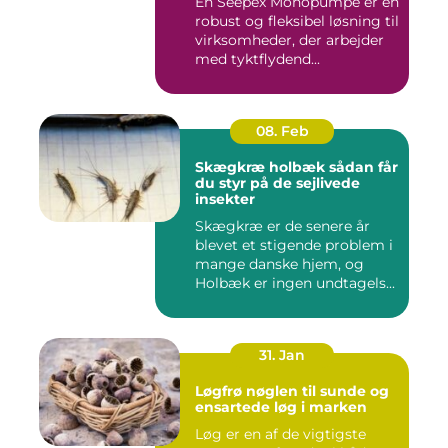
En Seepex Monopumpe er en
robust og fleksibel løsning til
virksomheder, der arbejder
med tyktflydend...
08. Feb
Skægkræ holbæk sådan får
du styr på de sejlivede
insekter
Skægkræ er de senere år
blevet et stigende problem i
mange danske hjem, og
Holbæk er ingen undtagels...
31. Jan
Løgfrø nøglen til sunde og
ensartede løg i marken
Løg er en af de vigtigste