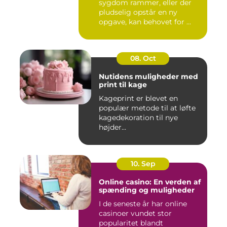
sygdom rammer, eller der
pludselig opstår en ny
opgave, kan behovet for ...
08. Oct
Nutidens muligheder med
print til kage
Kageprint er blevet en
populær metode til at løfte
kagedekoration til nye
højder...
10. Sep
Online casino: En verden af
spænding og muligheder
I de seneste år har online
casinoer vundet stor
popularitet blandt