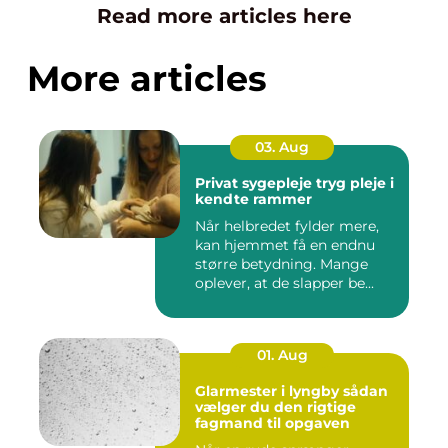
Read more articles here
More articles
03. Aug
Privat sygepleje tryg pleje i
kendte rammer
Når helbredet fylder mere,
kan hjemmet få en endnu
større betydning. Mange
oplever, at de slapper be...
01. Aug
Glarmester i lyngby sådan
vælger du den rigtige
fagmand til opgaven