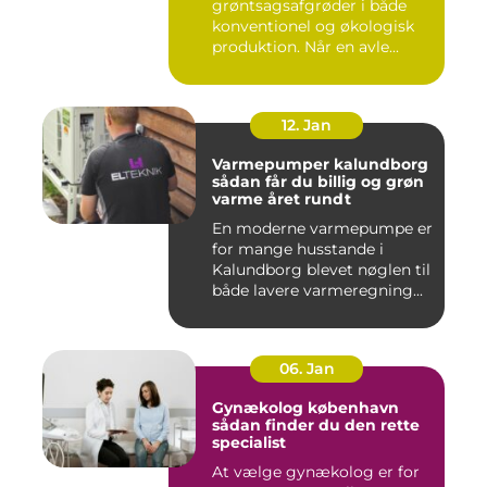
grøntsagsafgrøder i både
konventionel og økologisk
produktion. Når en avle...
12. Jan
Varmepumper kalundborg
sådan får du billig og grøn
varme året rundt
En moderne varmepumpe er
for mange husstande i
Kalundborg blevet nøglen til
både lavere varmeregning...
06. Jan
Gynækolog københavn
sådan finder du den rette
specialist
At vælge gynækolog er for