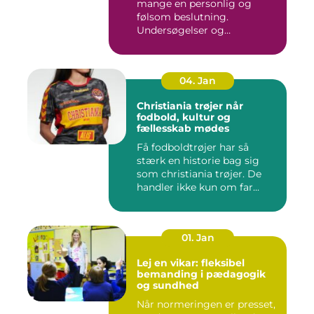
mange en personlig og
følsom beslutning.
Undersøgelser og
behandlinger for...
04. Jan
Christiania trøjer når
fodbold, kultur og
fællesskab mødes
Få fodboldtrøjer har så
stærk en historie bag sig
som christiania trøjer. De
handler ikke kun om far...
01. Jan
Lej en vikar: fleksibel
bemanding i pædagogik
og sundhed
Når normeringen er presset,