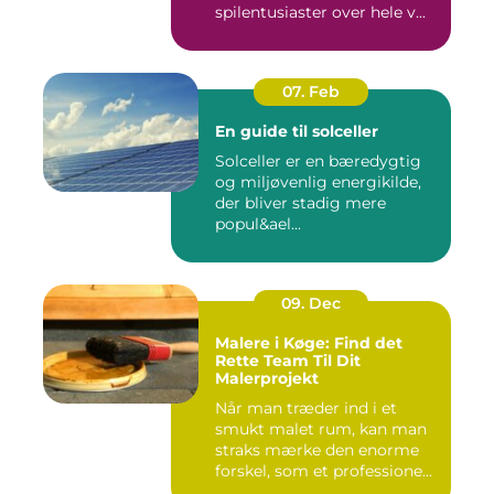
spilentusiaster over hele v...
07. Feb
En guide til solceller
Solceller er en bæredygtig
og miljøvenlig energikilde,
der bliver stadig mere
popul&ael...
09. Dec
Malere i Køge: Find det
Rette Team Til Dit
Malerprojekt
Når man træder ind i et
smukt malet rum, kan man
straks mærke den enorme
forskel, som et professione...