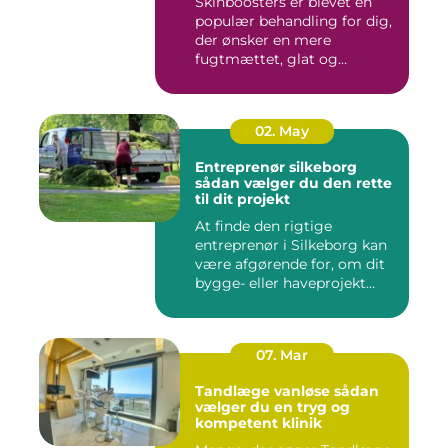
Skinboosters er blevet en
populær behandling for dig,
der ønsker en mere
fugtmættet, glat og
spændst...
02. May
Entreprenør silkeborg
sådan vælger du den rette
til dit projekt
At finde den rigtige
entreprenør i Silkeborg kan
være afgørende for, om dit
bygge- eller haveprojekt...
07. Mar
Tandlæge vanløse sådan
vælger du en tryg og
kompetent klinik