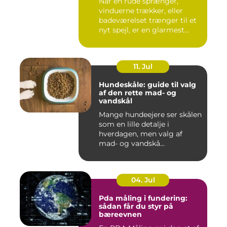
Når en rude sprænger,
vinduerne trækker, eller
badeværelset trænger til et
nyt spejl, er en glarmest...
11. Jul
Hundeskåle: guide til valg
af den rette mad- og
vandskål
Mange hundeejere ser skålen
som en lille detalje i
hverdagen, men valg af
mad- og vandskå...
04. Jul
Pda måling i fundering:
sådan får du styr på
bæreevnen