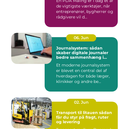
En PDA Måling er i dag et af
de vigtigste værktøjer, når
entreprenører, bygherrer og
rådgivere vil d...
06. Jun
Journalsystem: sådan
skaber digitale journaler
bedre sammenhæng i
sundheden
Et moderne journalsystem
er blevet en central del af
hverdagen for både læger,
klinikker og andre be...
02. Jun
Transport til litauen sådan
får du styr på fragt, ruter
og levering