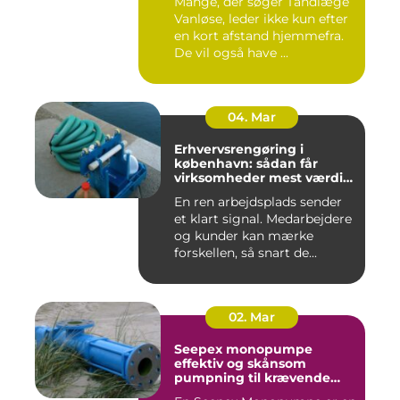
Mange, der søger Tandlæge
Vanløse, leder ikke kun efter
en kort afstand hjemmefra.
De vil også have ...
04. Mar
Erhvervsrengøring i
københavn: sådan får
virksomheder mest værdi
for pengene
En ren arbejdsplads sender
et klart signal. Medarbejdere
og kunder kan mærke
forskellen, så snart de...
02. Mar
Seepex monopumpe
effektiv og skånsom
pumpning til krævende
opgaver