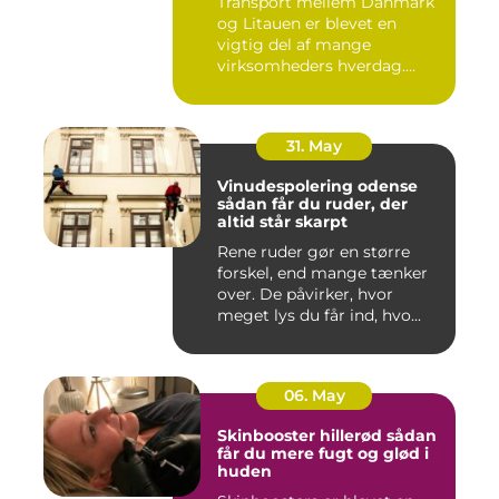
Transport mellem Danmark
og Litauen er blevet en
vigtig del af mange
virksomheders hverdag.
Både ind...
31. May
Vinudespolering odense
sådan får du ruder, der
altid står skarpt
Rene ruder gør en større
forskel, end mange tænker
over. De påvirker, hvor
meget lys du får ind, hvo...
06. May
Skinbooster hillerød sådan
får du mere fugt og glød i
huden