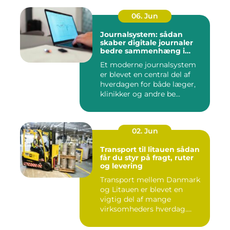
06. Jun
Journalsystem: sådan
skaber digitale journaler
bedre sammenhæng i
sundheden
Et moderne journalsystem
er blevet en central del af
hverdagen for både læger,
klinikker og andre be...
02. Jun
Transport til litauen sådan
får du styr på fragt, ruter
og levering
Transport mellem Danmark
og Litauen er blevet en
vigtig del af mange
virksomheders hverdag.
Både ind...