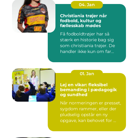
04. Jan
Christiania trøjer når
fodbold, kultur og
fællesskab mødes
Få fodboldtrøjer har så
stærk en historie bag sig
som christiania trøjer. De
handler ikke kun om far...
01. Jan
Lej en vikar: fleksibel
bemanding i pædagogik
og sundhed
Når normeringen er presset,
sygdom rammer, eller der
pludselig opstår en ny
opgave, kan behovet for ...