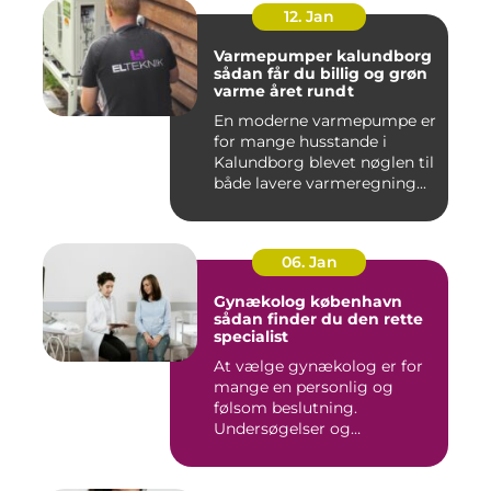
12. Jan
Varmepumper kalundborg
sådan får du billig og grøn
varme året rundt
En moderne varmepumpe er
for mange husstande i
Kalundborg blevet nøglen til
både lavere varmeregning...
06. Jan
Gynækolog københavn
sådan finder du den rette
specialist
At vælge gynækolog er for
mange en personlig og
følsom beslutning.
Undersøgelser og
behandlinger for...