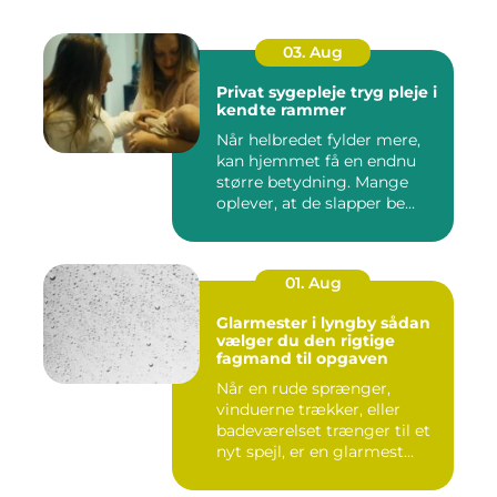
03. Aug
Privat sygepleje tryg pleje i
kendte rammer
Når helbredet fylder mere,
kan hjemmet få en endnu
større betydning. Mange
oplever, at de slapper be...
01. Aug
Glarmester i lyngby sådan
vælger du den rigtige
fagmand til opgaven
Når en rude sprænger,
vinduerne trækker, eller
badeværelset trænger til et
nyt spejl, er en glarmest...