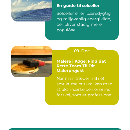
En guide til solceller
Solceller er en bæredygtig
og miljøvenlig energikilde,
der bliver stadig mere
popul&ael...
09. Dec
Malere i Køge: Find det
Rette Team Til Dit
Malerprojekt
Når man træder ind i et
smukt malet rum, kan man
straks mærke den enorme
forskel, som et professione...