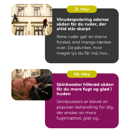
31. May
Vinudespolering odense
sådan får du ruder, der
altid står skarpt
Rene ruder gør en større
forskel, end mange tænker
over. De påvirker, hvor
meget lys du får ind, hvo...
06. May
Skinbooster hillerød sådan
får du mere fugt og glød i
huden
Skinboosters er blevet en
populær behandling for dig,
der ønsker en mere
fugtmættet, glat og
spændst...