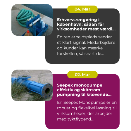
04. Mar
Erhvervsrengøring i
københavn: sådan får
virksomheder mest værdi
for pengene
En ren arbejdsplads sender
et klart signal. Medarbejdere
og kunder kan mærke
forskellen, så snart de...
02. Mar
Seepex monopumpe
effektiv og skånsom
pumpning til krævende
opgaver
En Seepex Monopumpe er en
robust og fleksibel løsning til
virksomheder, der arbejder
med tyktflydend...