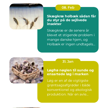
08. Feb
Skægkræ holbæk sådan får
du styr på de sejlivede
insekter
Skægkræ er de senere år
blevet et stigende problem i
mange danske hjem, og
Holbæk er ingen undtagels...
31. Jan
Løgfrø nøglen til sunde og
ensartede løg i marken
Løg er en af de vigtigste
grøntsagsafgrøder i både
konventionel og økologisk
produktion. Når en avle...