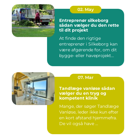
02. May
Entreprenør silkeborg
sådan vælger du den rette
til dit projekt
At finde den rigtige
entreprenør i Silkeborg kan
være afgørende for, om dit
bygge- eller haveprojekt...
07. Mar
Tandlæge vanløse sådan
vælger du en tryg og
kompetent klinik
Mange, der søger Tandlæge
Vanløse, leder ikke kun efter
en kort afstand hjemmefra.
De vil også have ...