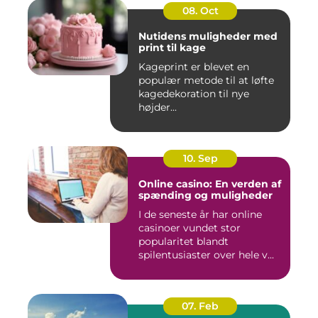
08. Oct
Nutidens muligheder med
print til kage
Kageprint er blevet en
populær metode til at løfte
kagedekoration til nye
højder...
10. Sep
Online casino: En verden af
spænding og muligheder
I de seneste år har online
casinoer vundet stor
popularitet blandt
spilentusiaster over hele v...
07. Feb