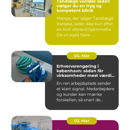
Tandlæge vanløse sådan
vælger du en tryg og
kompetent klinik
Mange, der søger Tandlæge
Vanløse, leder ikke kun efter
en kort afstand hjemmefra.
De vil også have ...
04. Mar
Erhvervsrengøring i
københavn: sådan får
virksomheder mest værdi
for pengene
En ren arbejdsplads sender
et klart signal. Medarbejdere
og kunder kan mærke
forskellen, så snart de...
02. Mar