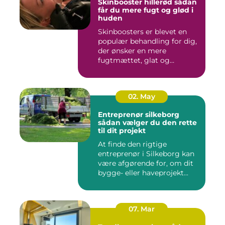
Skinbooster hillerød sådan
får du mere fugt og glød i
huden
Skinboosters er blevet en
populær behandling for dig,
der ønsker en mere
fugtmættet, glat og
spændst...
02. May
Entreprenør silkeborg
sådan vælger du den rette
til dit projekt
At finde den rigtige
entreprenør i Silkeborg kan
være afgørende for, om dit
bygge- eller haveprojekt...
07. Mar