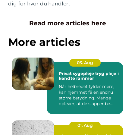
dig for hvor du handler.
Read more articles here
More articles
03. Aug
Privat sygepleje tryg pleje i
kendte rammer
Når helbredet fylder mere,
kan hjemmet få en endnu
større betydning. Mange
oplever, at de slapper be...
01. Aug