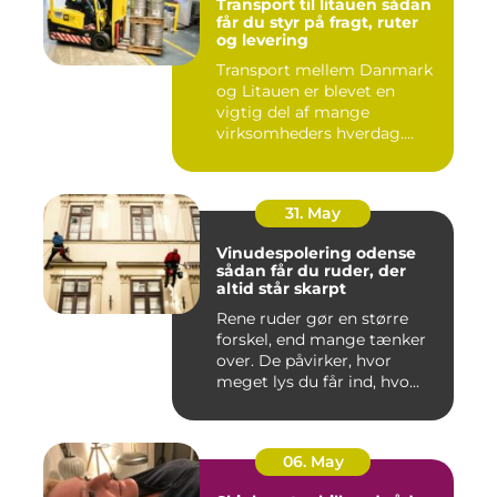
Transport til litauen sådan
får du styr på fragt, ruter
og levering
Transport mellem Danmark
og Litauen er blevet en
vigtig del af mange
virksomheders hverdag.
Både ind...
31. May
Vinudespolering odense
sådan får du ruder, der
altid står skarpt
Rene ruder gør en større
forskel, end mange tænker
over. De påvirker, hvor
meget lys du får ind, hvo...
06. May