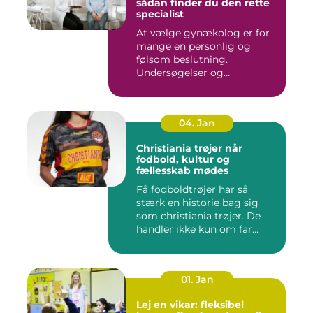
sådan finder du den rette
specialist
At vælge gynækolog er for
mange en personlig og
følsom beslutning.
Undersøgelser og
behandlinger for...
04. Jan
Christiania trøjer når
fodbold, kultur og
fællesskab mødes
Få fodboldtrøjer har så
stærk en historie bag sig
som christiania trøjer. De
handler ikke kun om far...
01. Jan
Lej en vikar: fleksibel