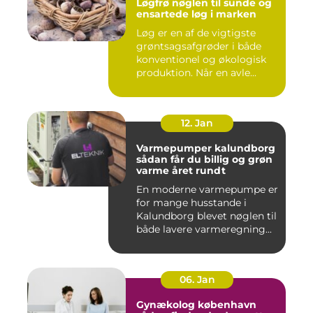
Løgfrø nøglen til sunde og
ensartede løg i marken
Løg er en af de vigtigste
grøntsagsafgrøder i både
konventionel og økologisk
produktion. Når en avle...
12. Jan
Varmepumper kalundborg
sådan får du billig og grøn
varme året rundt
En moderne varmepumpe er
for mange husstande i
Kalundborg blevet nøglen til
både lavere varmeregning...
06. Jan
Gynækolog københavn