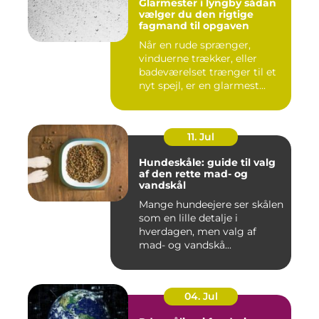
Glarmester i lyngby sådan
vælger du den rigtige
fagmand til opgaven
Når en rude sprænger,
vinduerne trækker, eller
badeværelset trænger til et
nyt spejl, er en glarmest...
11. Jul
Hundeskåle: guide til valg
af den rette mad- og
vandskål
Mange hundeejere ser skålen
som en lille detalje i
hverdagen, men valg af
mad- og vandskå...
04. Jul