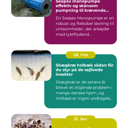
Seepex monopumpe
effektiv og skånsom
pumpning til krævende
opgaver
En Seepex Monopumpe er en
robust og fleksibel løsning til
virksomheder, der arbejder
med tyktflydend...
08. Feb
Skægkræ holbæk sådan får
du styr på de sejlivede
insekter
Skægkræ er de senere år
blevet et stigende problem i
mange danske hjem, og
Holbæk er ingen undtagels...
31. Jan