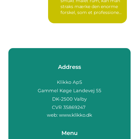
smukt malet rum, kan man
straks mærke den enorme
forskel, som et professione...
Address
web:
www.klikko.dk
Menu