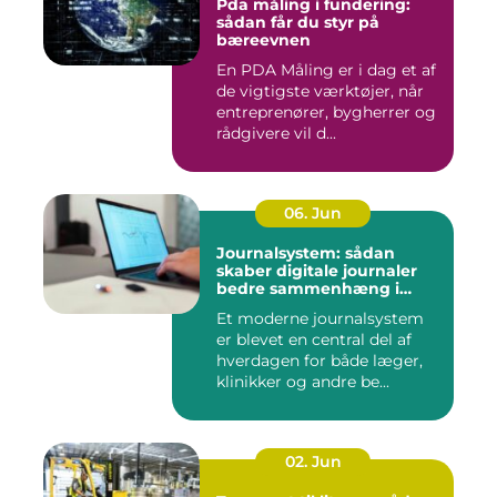
Pda måling i fundering:
sådan får du styr på
bæreevnen
En PDA Måling er i dag et af
de vigtigste værktøjer, når
entreprenører, bygherrer og
rådgivere vil d...
06. Jun
Journalsystem: sådan
skaber digitale journaler
bedre sammenhæng i
sundheden
Et moderne journalsystem
er blevet en central del af
hverdagen for både læger,
klinikker og andre be...
02. Jun