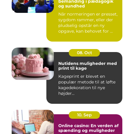
bemanding i pædagogik
og sundhed
Når normeringen er presset,
sygdom rammer, eller der
pludselig opstår en ny
opgave, kan behovet for ...
08. Oct
Nutidens muligheder med
print til kage
Kageprint er blevet en
populær metode til at løfte
kagedekoration til nye
højder...
10. Sep
Online casino: En verden af
spænding og muligheder