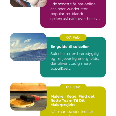
I de seneste år har online
casinoer vundet stor
popularitet blandt
spilentusiaster over hele v...
07. Feb
En guide til solceller
Solceller er en bæredygtig
og miljøvenlig energikilde,
der bliver stadig mere
popul&ael...
09. Dec
Malere i Køge: Find det
Rette Team Til Dit
Malerprojekt
Når man træder ind i et