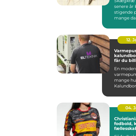
Skægkræ 
senere år 
stigende 
mange da
og Holbæk
undtagels.
12. 
Varmepu
kalundborg s
får du bil
varme åre
En moder
varmepum
mange hus
Kalundbor
nøglen til
varmeregn
04. 
Christiania 
fodbold, 
fællessk