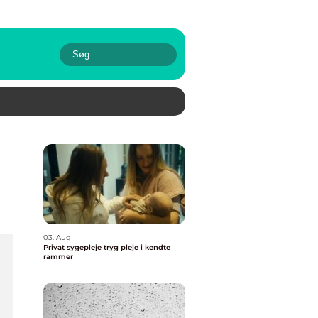
03. Aug
Privat sygepleje tryg pleje i kendte
rammer