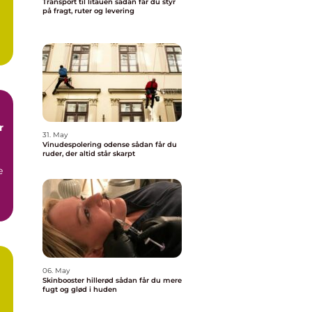
Transport til litauen sådan får du styr
på fragt, ruter og levering
.
r
31. May
Vinudespolering odense sådan får du
ruder, der altid står skarpt
e
06. May
Skinbooster hillerød sådan får du mere
å
fugt og glød i huden