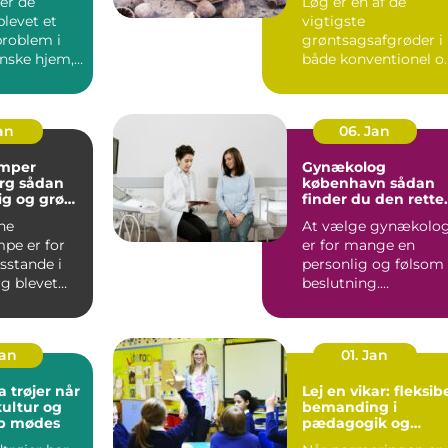
er de
Løg er en af de
blevet et
vigtigste
problem i
grøntsagsafgrøder i
nske hjem,
både konventionel o
 er ingen
økologisk produktion
..
Når en avle...
Jan
06. Jan
mper
Gynækolog
ådan
københavn sådan
lig og grøn
finder du den rette
t rundt
specialist
ne
At vælge gynækolo
pe er for
er for mange en
stande i
personlig og følsom
g blevet
beslutning.
 både lavere
Undersøgelser og
ing...
behandlinger for...
Jan
01. Jan
trøjer når
Lej en vikar: fleksib
kultur og
bemanding i
ab mødes
pædagogik og
sundhed