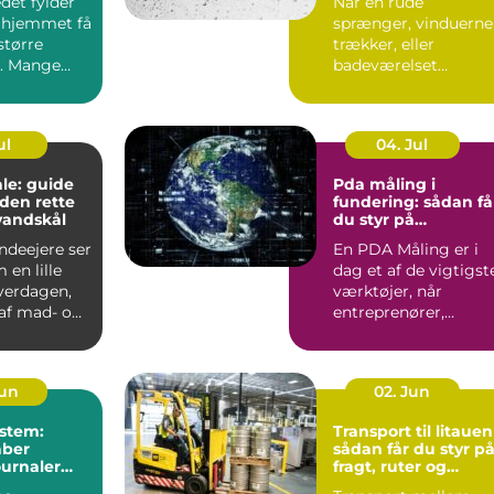
det fylder
Når en rude
 hjemmet få
sprænger, vinduerne
større
trækker, eller
. Mange
badeværelset
t de slapper
trænger til et nyt
spejl, er en glarmest..
ul
04. Jul
le: guide
Pda måling i
f den rette
fundering: sådan få
vandskål
du styr på
bæreevnen
deejere ser
En PDA Måling er i
 en lille
dag et af de vigtigst
hverdagen,
værktøjer, når
af mad- og
entreprenører,
bygherrer og
rådgivere vil d...
Jun
02. Jun
stem:
Transport til litauen
aber
sådan får du styr p
ournaler
fragt, ruter og
levering