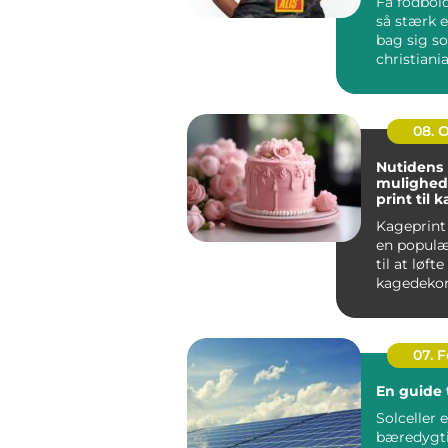
Få fodbold
så stærk e
bag sig s
christiania
handler i
far...
08. 
Nutidens
mulighed
print til 
Kageprint 
en popul
til at løfte
kagedekora
nye højder.
07. 
En guide t
Solceller 
bæredygt