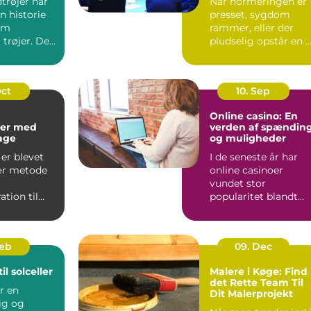
trøjer har
Når normeringen er
n historie
presset, sygdom
om
rammer, eller der
 trøjer. De
pludselig opstår en 
kke kun om
opgave, kan behovet
for ...
Oct
10. Sep
Online casino: En
er med
verden af spændin
kage
og muligheder
er blevet
I de seneste år har
ær metode
online casinoer
vundet stor
tion til
popularitet blandt
..
spilentusiaster over
hele v...
Feb
09. Dec
il solceller
Malere i Køge: Find
det Rette Team Til
er en
Dit Malerprojekt
ig og