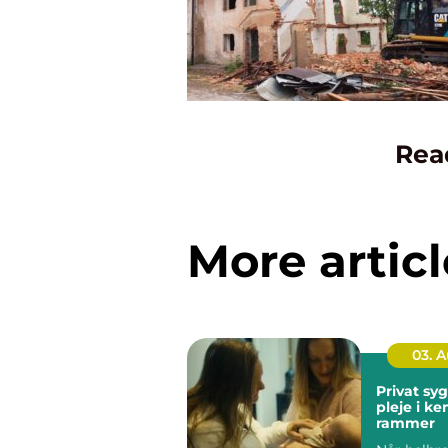
Rea
More articl
03. 
Privat sygep
pleje i k
rammer