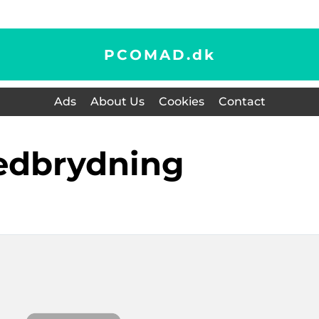
PCOMAD.
dk
Ads
About Us
Cookies
Contact
nedbrydning