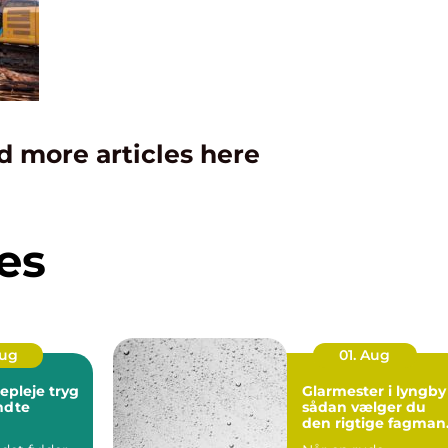
d more articles here
es
Aug
01. Aug
leje tryg
Glarmester i lyngby
endte
sådan vælger du
den rigtige fagman
til opgaven