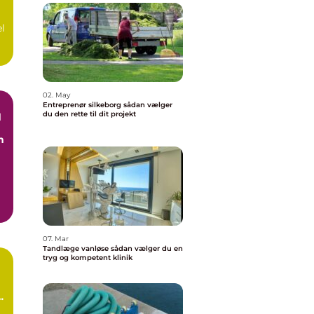
el
02. May
Entreprenør silkeborg sådan vælger
du den rette til dit projekt
d
n
07. Mar
Tandlæge vanløse sådan vælger du en
tryg og kompetent klinik
n