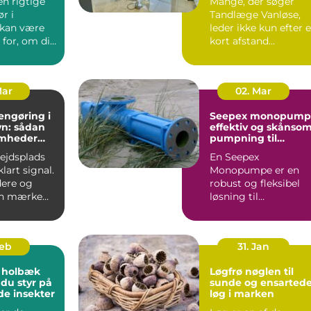
en rigtige
Mange, der søger
r i
Tandlæge Vanløse,
 kan være
leder ikke kun efter 
for, om dit
kort afstand
er
hjemmefra. De vil
t...
også have ...
Mar
02. Mar
engøring i
Seepex monopump
n: sådan
effektiv og skånso
omheder
pumpning til
i for
krævende opgaver
bejdsplads
En Seepex
lart signal.
Monopumpe er en
ere og
robust og fleksibel
an mærke
løsning til
 så snart
virksomheder, der
arbejder med
tyktflydend...
Feb
31. Jan
 holbæk
Løgfrø nøglen til
 du styr på
sunde og ensarted
de insekter
løg i marken