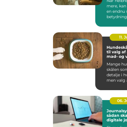
Når helbre
mere, kan
en endnu 
betydning
oplever, a
be...
11. J
Hundeskå
til valg a
mad- og 
Mange hun
skålen som
detalje i 
men valg 
vandskå...
06. 
Journalsy
sådan sk
digitale j
bedre