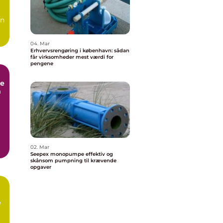
en
04. Mar
Erhvervsrengøring i københavn: sådan
får virksomheder mest værdi for
pengene
e
m
02. Mar
Seepex monopumpe effektiv og
skånsom pumpning til krævende
opgaver
e