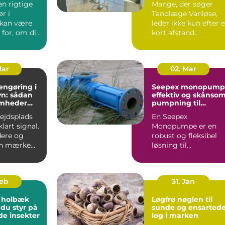
en rigtige
Mange, der søger
r i
Tandlæge Vanløse,
 kan være
leder ikke kun efter 
for, om dit
kort afstand
er
hjemmefra. De vil
t...
også have ...
Mar
02. Mar
engøring i
Seepex monopump
n: sådan
effektiv og skånso
omheder
pumpning til
i for
krævende opgaver
bejdsplads
En Seepex
lart signal.
Monopumpe er en
ere og
robust og fleksibel
an mærke
løsning til
 så snart
virksomheder, der
arbejder med
tyktflydend...
Feb
31. Jan
 holbæk
Løgfrø nøglen til
 du styr på
sunde og ensarted
de insekter
løg i marken