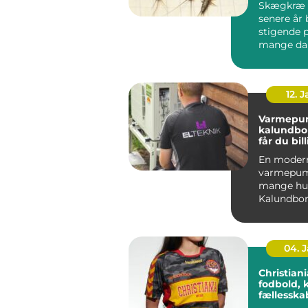
Skægkræ 
senere år 
stigende 
mange da
og Holbæk
undtagels.
12. 
Varmepu
kalundborg s
får du bil
varme åre
En moder
varmepum
mange hus
Kalundbor
nøglen til
varmeregn
04. 
Christiania 
fodbold, 
fællessk