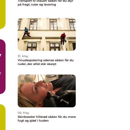
Transport til litauen sådan får du styr
på fragt, ruter og levering
.
r
31. May
Vinudespolering odense sådan får du
ruder, der altid står skarpt
e
06. May
Skinbooster hillerød sådan får du mere
å
fugt og glød i huden