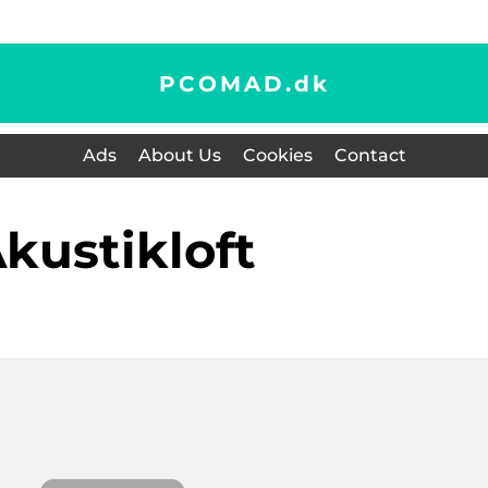
PCOMAD.
dk
Ads
About Us
Cookies
Contact
akustikloft