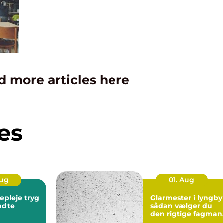
d more articles here
es
Aug
01. Aug
leje tryg
Glarmester i lyngby
endte
sådan vælger du
den rigtige fagman
til opgaven