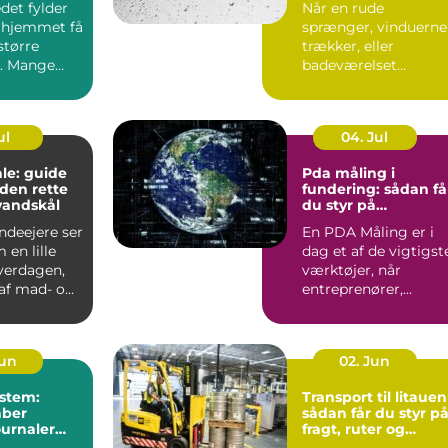
det fylder
Når en rude
 hjemmet få
sprænger, vinduerne
større
trækker, eller
. Mange
badeværelset
t de slapper
trænger til et nyt
spejl, er en glarmest..
ul
04. Jul
le: guide
Pda måling i
f den rette
fundering: sådan få
vandskål
du styr på
bæreevnen
deejere ser
En PDA Måling er i
 en lille
dag et af de vigtigst
hverdagen,
værktøjer, når
af mad- og
entreprenører,
bygherrer og
rådgivere vil d...
Jun
02. Jun
stem:
Transport til litauen
aber
sådan får du styr p
ournaler
fragt, ruter og
levering