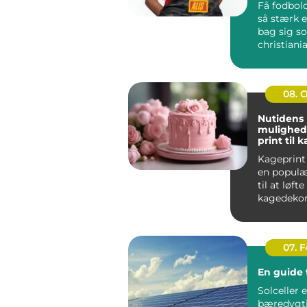
Få fodbold
så stærk e
bag sig s
christiania
handler i
far...
08. 
Nutidens
mulighed
print til 
Kageprint 
en popul
til at løfte
kagedekora
nye højder.
07. 
En guide t
Solceller 
bæredygt