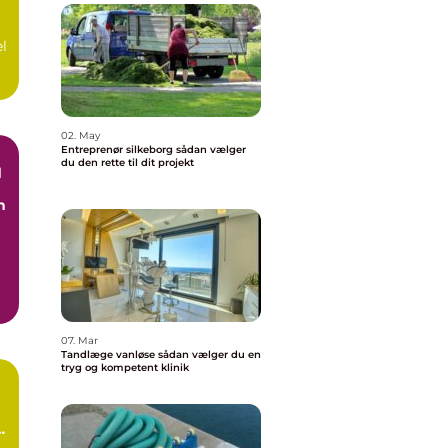
el
02. May
Entreprenør silkeborg sådan vælger
du den rette til dit projekt
d
n
07. Mar
Tandlæge vanløse sådan vælger du en
tryg og kompetent klinik
n