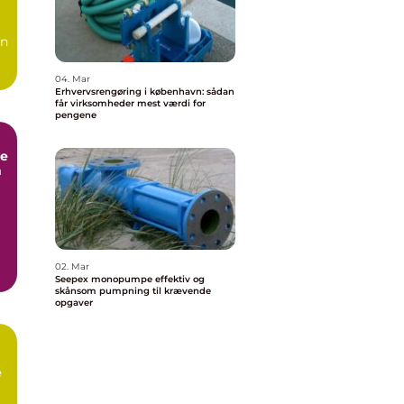
en
04. Mar
Erhvervsrengøring i københavn: sådan
får virksomheder mest værdi for
pengene
e
m
02. Mar
Seepex monopumpe effektiv og
skånsom pumpning til krævende
opgaver
e