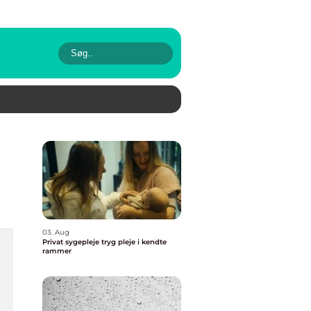
03. Aug
Privat sygepleje tryg pleje i kendte
rammer