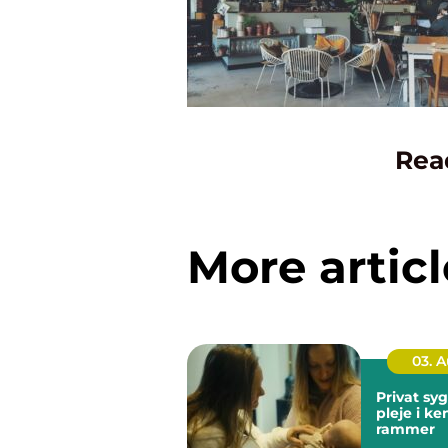
Rea
More articl
03. 
Privat sygep
pleje i k
rammer