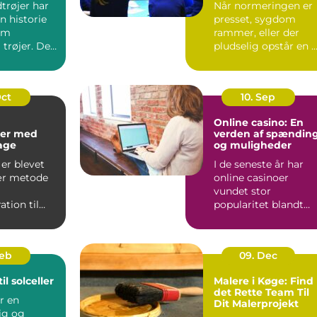
trøjer har
Når normeringen er
n historie
presset, sygdom
om
rammer, eller der
 trøjer. De
pludselig opstår en 
kke kun om
opgave, kan behovet
for ...
Oct
10. Sep
Online casino: En
er med
verden af spændin
kage
og muligheder
er blevet
I de seneste år har
ær metode
online casinoer
vundet stor
tion til
popularitet blandt
..
spilentusiaster over
hele v...
Feb
09. Dec
il solceller
Malere i Køge: Find
det Rette Team Til
er en
Dit Malerprojekt
ig og