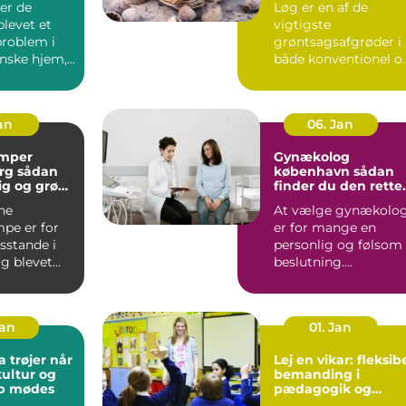
er de
Løg er en af de
blevet et
vigtigste
problem i
grøntsagsafgrøder i
nske hjem,
både konventionel o
 er ingen
økologisk produktion
..
Når en avle...
Jan
06. Jan
mper
Gynækolog
ådan
københavn sådan
lig og grøn
finder du den rette
t rundt
specialist
ne
At vælge gynækolo
pe er for
er for mange en
stande i
personlig og følsom
g blevet
beslutning.
 både lavere
Undersøgelser og
ing...
behandlinger for...
Jan
01. Jan
trøjer når
Lej en vikar: fleksib
kultur og
bemanding i
ab mødes
pædagogik og
sundhed