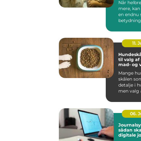
Når helbre
mere, kan
en endnu 
betydning
oplever, a
be...
11. J
Hundeskå
til valg a
mad- og 
Mange hun
skålen som
detalje i 
men valg 
vandskå...
06. 
Journalsy
sådan sk
digitale j
bedre