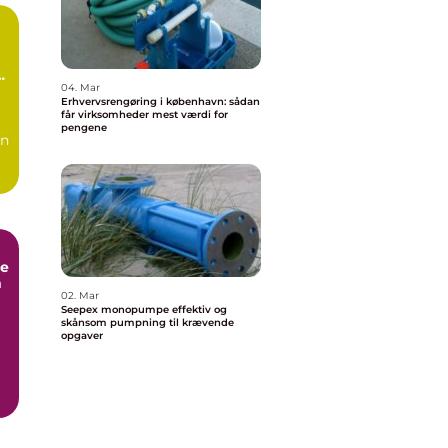
n
04. Mar
Erhvervsrengøring i københavn: sådan
får virksomheder mest værdi for
pengene
en
e
m
02. Mar
Seepex monopumpe effektiv og
skånsom pumpning til krævende
opgaver