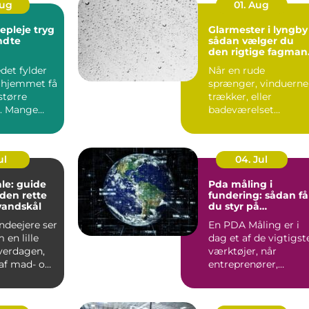
Aug
01. Aug
leje tryg
Glarmester i lyngby
endte
sådan vælger du
den rigtige fagman
til opgaven
det fylder
Når en rude
 hjemmet få
sprænger, vinduerne
større
trækker, eller
. Mange
badeværelset
t de slapper
trænger til et nyt
spejl, er en glarmest..
ul
04. Jul
le: guide
Pda måling i
f den rette
fundering: sådan få
vandskål
du styr på
bæreevnen
deejere ser
En PDA Måling er i
 en lille
dag et af de vigtigst
hverdagen,
værktøjer, når
af mad- og
entreprenører,
bygherrer og
rådgivere vil d...