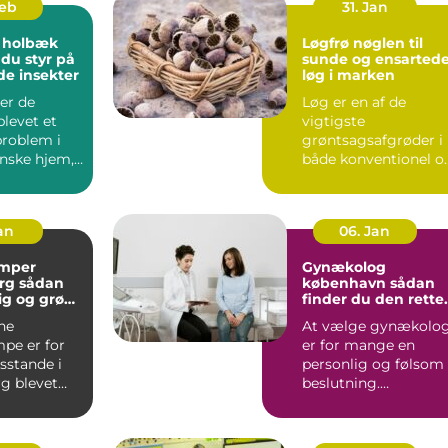
Feb
31. Jan
 holbæk
Løgfrø nøglen til
 du styr på
sunde og ensarted
de insekter
løg i marken
er de
Løg er en af de
blevet et
vigtigste
problem i
grøntsagsafgrøder i
nske hjem,
både konventionel o
 er ingen
økologisk produktion
..
Når en avle...
Jan
06. Jan
mper
Gynækolog
ådan
københavn sådan
lig og grøn
finder du den rette
t rundt
specialist
ne
At vælge gynækolo
pe er for
er for mange en
stande i
personlig og følsom
g blevet
beslutning.
 både lavere
Undersøgelser og
ing...
behandlinger for...