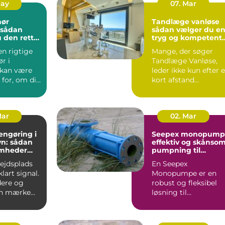
May
07. Mar
nør
Tandlæge vanløse
sådan vælger du e
 den rette
tryg og kompetent
jekt
klinik
en rigtige
Mange, der søger
r i
Tandlæge Vanløse,
 kan være
leder ikke kun efter 
for, om dit
kort afstand
er
hjemmefra. De vil
t...
også have ...
Mar
02. Mar
engøring i
Seepex monopump
n: sådan
effektiv og skånso
omheder
pumpning til
i for
krævende opgaver
bejdsplads
En Seepex
lart signal.
Monopumpe er en
ere og
robust og fleksibel
an mærke
løsning til
 så snart
virksomheder, der
arbejder med
tyktflydend...