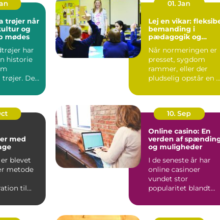
Jan
01. Jan
trøjer når
Lej en vikar: fleksib
kultur og
bemanding i
ab mødes
pædagogik og
sundhed
trøjer har
Når normeringen er
n historie
presset, sygdom
om
rammer, eller der
 trøjer. De
pludselig opstår en 
kke kun om
opgave, kan behovet
for ...
Oct
10. Sep
Online casino: En
er med
verden af spændin
kage
og muligheder
er blevet
I de seneste år har
ær metode
online casinoer
vundet stor
tion til
popularitet blandt
..
spilentusiaster over
hele v...