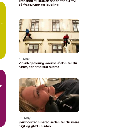
Transport til litauen sådan får du styr
på fragt, ruter og levering
d
31. May
.
Vinudespolering odense sådan får du
ruder, der altid står skarpt
r
e
06. May
Skinbooster hillerød sådan får du mere
fugt og glød i huden