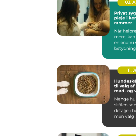
03. 
Privat sygep
pleje i k
rammer
Når helbre
mere, kan
en endnu 
betydning
oplever, a
be...
11. J
Hundeskå
til valg a
mad- og 
Mange hun
skålen som
detalje i 
men valg 
vandskå...