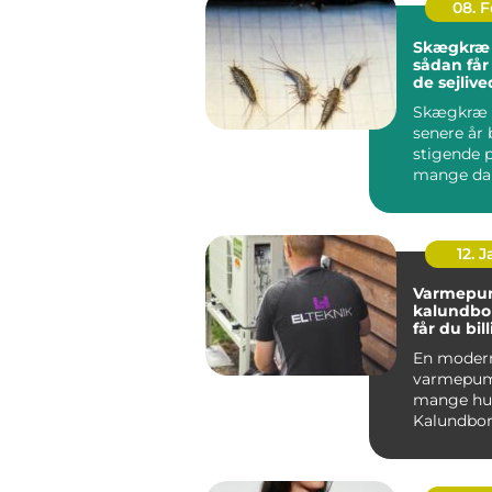
08. 
Skægkræ
sådan får
de sejlive
Skægkræ 
senere år 
stigende 
mange da
og Holbæk
undtagels.
12. 
Varmepu
kalundborg s
får du bil
varme åre
En moder
varmepum
mange hus
Kalundbor
nøglen til
varmeregn