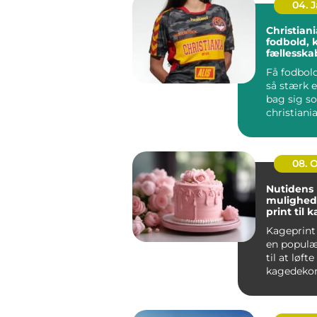
04. 
Christiania 
fodbold, 
fællessk
Få fodbold
så stærk e
bag sig s
christiania
handler i
far...
08. 
Nutidens
mulighed
print til 
Kageprint 
en popul
til at løfte
kagedekora
nye højder.