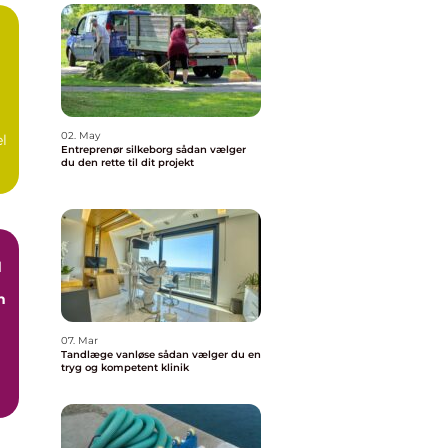
å
02. May
el
Entreprenør silkeborg sådan vælger
du den rette til dit projekt
d
n
07. Mar
Tandlæge vanløse sådan vælger du en
tryg og kompetent klinik