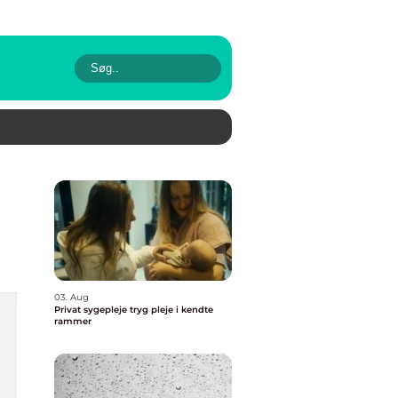
03. Aug
Privat sygepleje tryg pleje i kendte
rammer