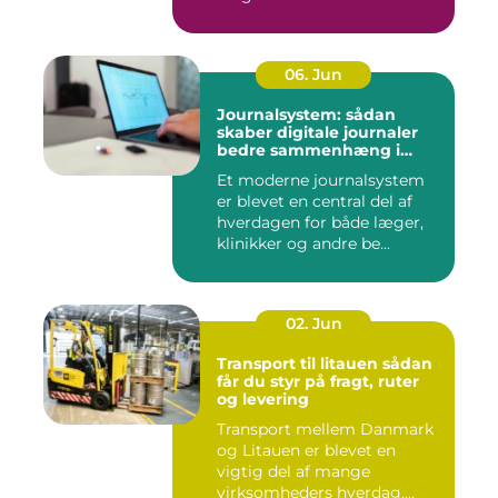
06. Jun
Journalsystem: sådan
skaber digitale journaler
bedre sammenhæng i
sundheden
Et moderne journalsystem
er blevet en central del af
hverdagen for både læger,
klinikker og andre be...
02. Jun
Transport til litauen sådan
får du styr på fragt, ruter
og levering
Transport mellem Danmark
og Litauen er blevet en
vigtig del af mange
virksomheders hverdag.