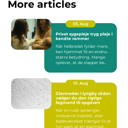
More articles
03. Aug
Privat sygepleje tryg pleje i
kendte rammer
Når helbredet fylder mere,
kan hjemmet få en endnu
større betydning. Mange
oplever, at de slapper be...
01. Aug
Glarmester i lyngby sådan
vælger du den rigtige
fagmand til opgaven
Når en rude sprænger,
vinduerne trækker, eller
badeværelset trænger til et
nyt spejl, er en glarmest...