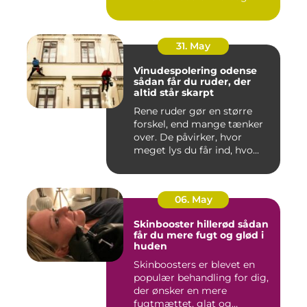
Både ind...
31. May
Vinudespolering odense
sådan får du ruder, der
altid står skarpt
Rene ruder gør en større
forskel, end mange tænker
over. De påvirker, hvor
meget lys du får ind, hvo...
06. May
Skinbooster hillerød sådan
får du mere fugt og glød i
huden
Skinboosters er blevet en
populær behandling for dig,
der ønsker en mere
fugtmættet, glat og