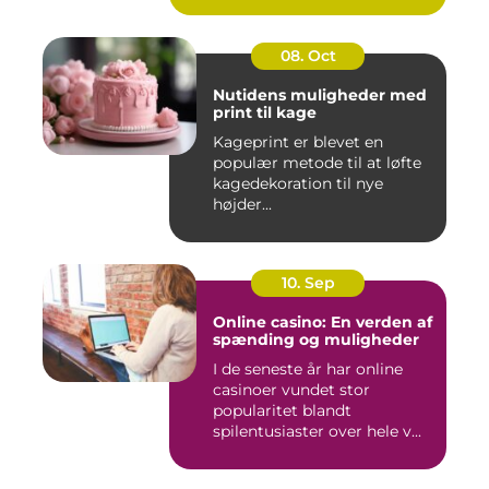
08. Oct
Nutidens muligheder med
print til kage
Kageprint er blevet en
populær metode til at løfte
kagedekoration til nye
højder...
10. Sep
Online casino: En verden af
spænding og muligheder
I de seneste år har online
casinoer vundet stor
popularitet blandt
spilentusiaster over hele v...