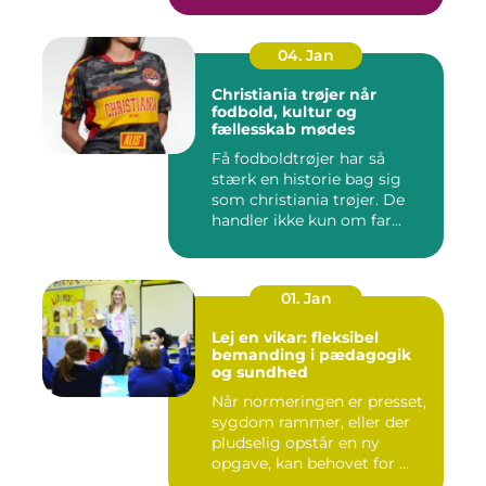
04. Jan
Christiania trøjer når
fodbold, kultur og
fællesskab mødes
Få fodboldtrøjer har så
stærk en historie bag sig
som christiania trøjer. De
handler ikke kun om far...
01. Jan
Lej en vikar: fleksibel
bemanding i pædagogik
og sundhed
Når normeringen er presset,
sygdom rammer, eller der
pludselig opstår en ny
opgave, kan behovet for ...