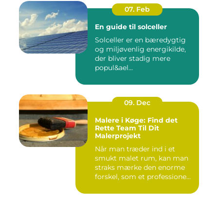
07. Feb
En guide til solceller
Solceller er en bæredygtig
og miljøvenlig energikilde,
der bliver stadig mere
popul&ael...
09. Dec
Malere i Køge: Find det
Rette Team Til Dit
Malerprojekt
Når man træder ind i et
smukt malet rum, kan man
straks mærke den enorme
forskel, som et professione...