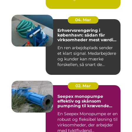
04. Mar
Erhvervsrengøring i
københavn: sådan får
virksomheder mest værdi
for pengene
En ren arbejdsplads sender
et klart signal. Medarbejdere
og kunder kan mærke
forskellen, så snart de...
02. Mar
Seepex monopumpe
effektiv og skånsom
pumpning til krævende
opgaver
En Seepex Monopumpe er en
robust og fleksibel løsning til
virksomheder, der arbejder
med tyktflydend...