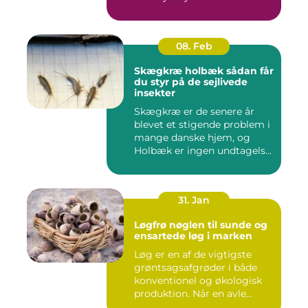
08. Feb
Skægkræ holbæk sådan får
du styr på de sejlivede
insekter
Skægkræ er de senere år
blevet et stigende problem i
mange danske hjem, og
Holbæk er ingen undtagels...
31. Jan
Løgfrø nøglen til sunde og
ensartede løg i marken
Løg er en af de vigtigste
grøntsagsafgrøder i både
konventionel og økologisk
produktion. Når en avle...