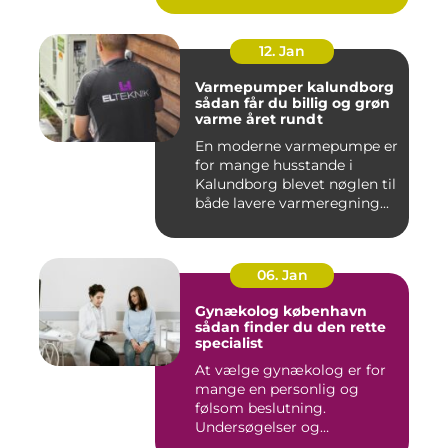
12. Jan
Varmepumper kalundborg
sådan får du billig og grøn
varme året rundt
En moderne varmepumpe er
for mange husstande i
Kalundborg blevet nøglen til
både lavere varmeregning...
06. Jan
Gynækolog københavn
sådan finder du den rette
specialist
At vælge gynækolog er for
mange en personlig og
følsom beslutning.
Undersøgelser og
behandlinger for...