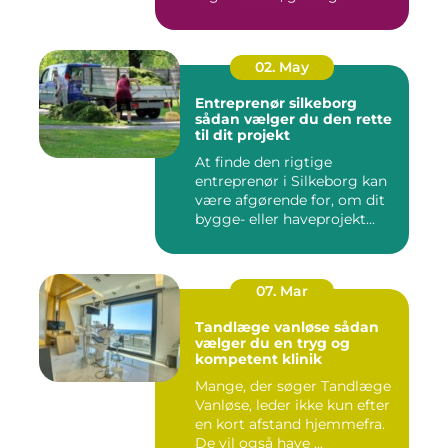
spændst...
02. May
Entreprenør silkeborg
sådan vælger du den rette
til dit projekt
At finde den rigtige
entreprenør i Silkeborg kan
være afgørende for, om dit
bygge- eller haveprojekt...
07. Mar
Tandlæge vanløse sådan
vælger du en tryg og
kompetent klinik
Mange, der søger Tandlæge
Vanløse, leder ikke kun efter
en kort afstand hjemmefra.
De vil også have ...