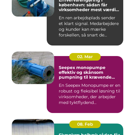
Erhvervsrengøring i
københavn: sådan får
virksomheder mest værdi
for pengene
En ren arbejdsplads sender
et klart signal. Medarbejdere
og kunder kan mærke
forskellen, så snart de...
02. Mar
Seepex monopumpe
effektiv og skånsom
pumpning til krævende
opgaver
En Seepex Monopumpe er en
robust og fleksibel løsning til
virksomheder, der arbejder
med tyktflydend...
08. Feb