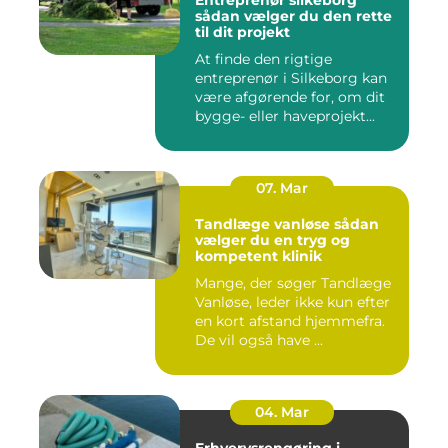
Entreprenør silkeborg
sådan vælger du den rette
til dit projekt
At finde den rigtige
entreprenør i Silkeborg kan
være afgørende for, om dit
bygge- eller haveprojekt...
07. Mar
Tandlæge vanløse sådan
vælger du en tryg og
kompetent klinik
Mange, der søger Tandlæge
Vanløse, leder ikke kun efter
en kort afstand hjemmefra.
De vil også have ...
04. Mar