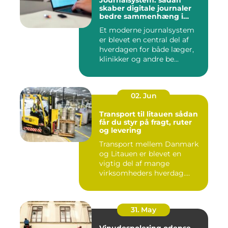
Journalsystem: sådan
skaber digitale journaler
bedre sammenhæng i
sundheden
Et moderne journalsystem
er blevet en central del af
hverdagen for både læger,
klinikker og andre be...
02. Jun
Transport til litauen sådan
får du styr på fragt, ruter
og levering
Transport mellem Danmark
og Litauen er blevet en
vigtig del af mange
virksomheders hverdag.
Både ind...
31. May