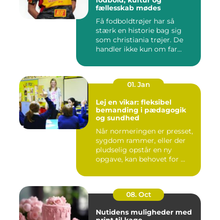
fodbold, kultur og
fællesskab mødes
Få fodboldtrøjer har så
stærk en historie bag sig
som christiania trøjer. De
handler ikke kun om far...
01. Jan
Lej en vikar: fleksibel
bemanding i pædagogik
og sundhed
Når normeringen er presset,
sygdom rammer, eller der
pludselig opstår en ny
opgave, kan behovet for ...
08. Oct
Nutidens muligheder med