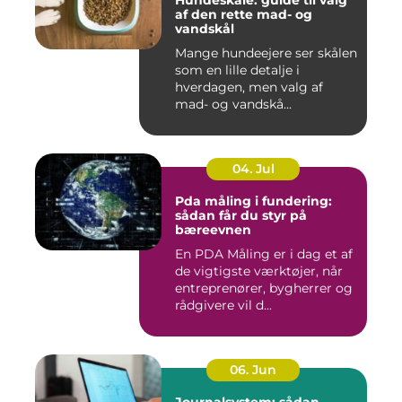
Hundeskåle: guide til valg
af den rette mad- og
vandskål
Mange hundeejere ser skålen
som en lille detalje i
hverdagen, men valg af
mad- og vandskå...
04. Jul
Pda måling i fundering:
sådan får du styr på
bæreevnen
En PDA Måling er i dag et af
de vigtigste værktøjer, når
entreprenører, bygherrer og
rådgivere vil d...
06. Jun