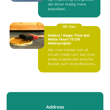
der bliver stadig mere
popul&ael...
09. Dec
Malere i Køge: Find det
Rette Team Til Dit
Malerprojekt
Når man træder ind i et
smukt malet rum, kan man
straks mærke den enorme
forskel, som et professione...
Address