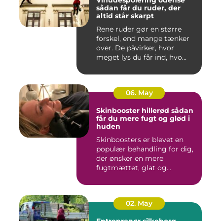
Vinudespolering odense
sådan får du ruder, der
altid står skarpt
Rene ruder gør en større
forskel, end mange tænker
over. De påvirker, hvor
meget lys du får ind, hvo...
06. May
Skinbooster hillerød sådan
får du mere fugt og glød i
huden
Skinboosters er blevet en
populær behandling for dig,
der ønsker en mere
fugtmættet, glat og
spændst...
02. May