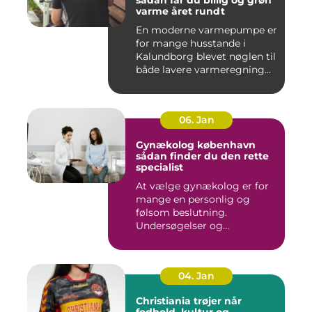
sådan får du billig og grøn
varme året rundt
En moderne varmepumpe er
for mange husstande i
Kalundborg blevet nøglen til
både lavere varmeregning...
06. Jan
Gynækolog københavn
sådan finder du den rette
specialist
At vælge gynækolog er for
mange en personlig og
følsom beslutning.
Undersøgelser og
behandlinger for...
04. Jan
Christiania trøjer når