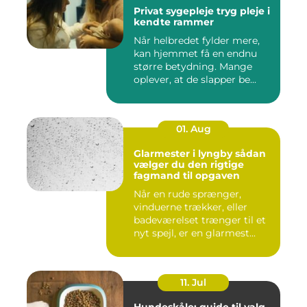
Privat sygepleje tryg pleje i
kendte rammer
Når helbredet fylder mere,
kan hjemmet få en endnu
større betydning. Mange
oplever, at de slapper be...
01. Aug
Glarmester i lyngby sådan
vælger du den rigtige
fagmand til opgaven
Når en rude sprænger,
vinduerne trækker, eller
badeværelset trænger til et
nyt spejl, er en glarmest...
11. Jul