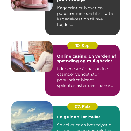
print til kage
Kageprint er blevet en
populær metode til at løfte
kagedekoration til nye
højder...
10. Sep
Online casino: En verden af
spænding og muligheder
I de seneste år har online
casinoer vundet stor
popularitet blandt
spilentusiaster over hele v...
07. Feb
En guide til solceller
Solceller er en bæredygtig
og miljøvenlig energikilde,