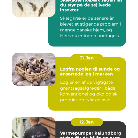
Skægkræ holbæk sådan får
du styr på de sejlivede
insekter
Skægkræ er de senere år
blevet et stigende problem i
mange danske hjem, og
Holbæk er ingen undtagels...
31. Jan
Løgfrø nøglen til sunde og
ensartede løg i marken
Løg er en af de vigtigste
grøntsagsafgrøder i både
konventionel og økologisk
produktion. Når en avle...
12. Jan
Varmepumper kalundborg