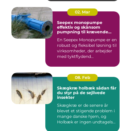
02. Mar
Seepex monopumpe
effektiv og skånsom
pumpning til krævende
opgaver
En Seepex Monopumpe er en
robust og fleksibel løsning til
virksomheder, der arbejder
med tyktflydend...
08. Feb
Skægkræ holbæk sådan får
du styr på de sejlivede
insekter
Skægkræ er de senere år
blevet et stigende problem i
mange danske hjem, og
Holbæk er ingen undtagels...