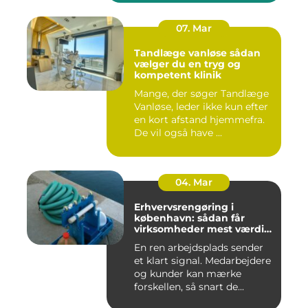
07. Mar
Tandlæge vanløse sådan
vælger du en tryg og
kompetent klinik
Mange, der søger Tandlæge
Vanløse, leder ikke kun efter
en kort afstand hjemmefra.
De vil også have ...
04. Mar
Erhvervsrengøring i
københavn: sådan får
virksomheder mest værdi
for pengene
En ren arbejdsplads sender
et klart signal. Medarbejdere
og kunder kan mærke
forskellen, så snart de...