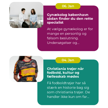
06. Jan
Gynækolog københavn
sådan finder du den rette
specialist
At vælge gynækolog er for
mange en personlig og
følsom beslutning.
Undersøgelser og
behandlinger for...
04. Jan
Christiania trøjer når
fodbold, kultur og
fællesskab mødes
Få fodboldtrøjer har så
stærk en historie bag sig
som christiania trøjer. De
handler ikke kun om far...