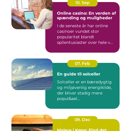
10. Sep
Online casino: En verden af
spænding og muligheder
I de seneste år har online
casinoer vundet stor
popularitet blandt
spilentusiaster over hele v...
07. Feb
En guide til solceller
Solceller er en bæredygtig
og miljøvenlig energikilde,
der bliver stadig mere
popul&ael...
09. Dec
Malere i Køge: Find det