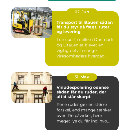
02. Jun
Transport til litauen sådan
får du styr på fragt, ruter
og levering
Transport mellem Danmark
og Litauen er blevet en
vigtig del af mange
virksomheders hverdag.
Både ind...
31. May
Vinudespolering odense
sådan får du ruder, der
altid står skarpt
Rene ruder gør en større
forskel, end mange tænker
over. De påvirker, hvor
meget lys du får ind, hvo...