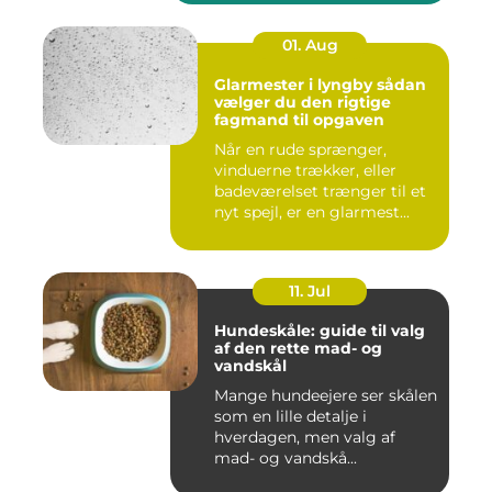
01. Aug
Glarmester i lyngby sådan
vælger du den rigtige
fagmand til opgaven
Når en rude sprænger,
vinduerne trækker, eller
badeværelset trænger til et
nyt spejl, er en glarmest...
11. Jul
Hundeskåle: guide til valg
af den rette mad- og
vandskål
Mange hundeejere ser skålen
som en lille detalje i
hverdagen, men valg af
mad- og vandskå...