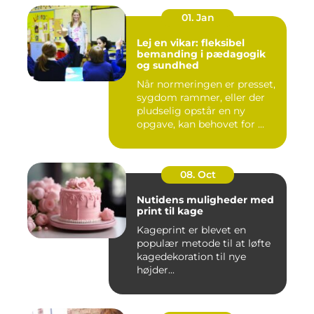
01. Jan
Lej en vikar: fleksibel
bemanding i pædagogik
og sundhed
Når normeringen er presset,
sygdom rammer, eller der
pludselig opstår en ny
opgave, kan behovet for ...
08. Oct
Nutidens muligheder med
print til kage
Kageprint er blevet en
populær metode til at løfte
kagedekoration til nye
højder...