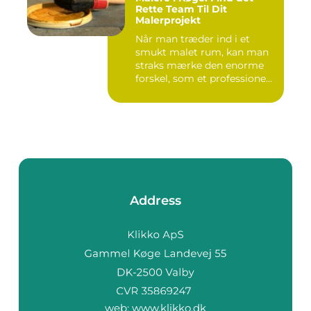
Rette Team Til Dit
Malerprojekt
Når man træder ind i et
smukt malet rum, kan man
straks mærke den enorme
forskel, som et professione...
Address
web:
www.klikko.dk