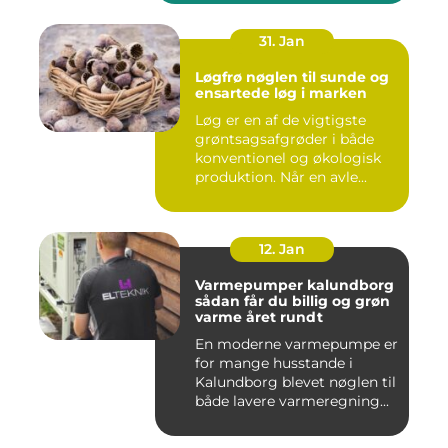
31. Jan
Løgfrø nøglen til sunde og
ensartede løg i marken
Løg er en af de vigtigste
grøntsagsafgrøder i både
konventionel og økologisk
produktion. Når en avle...
12. Jan
Varmepumper kalundborg
sådan får du billig og grøn
varme året rundt
En moderne varmepumpe er
for mange husstande i
Kalundborg blevet nøglen til
både lavere varmeregning...