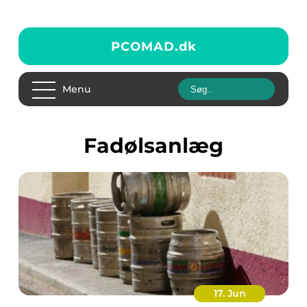
PCOMAD.
dk
Menu
fadølsanlæg
17. Jun