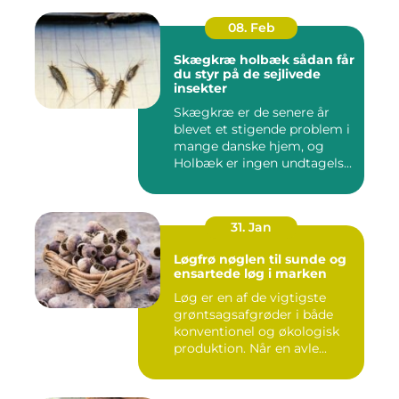
08. Feb
Skægkræ holbæk sådan får
du styr på de sejlivede
insekter
Skægkræ er de senere år
blevet et stigende problem i
mange danske hjem, og
Holbæk er ingen undtagels...
31. Jan
Løgfrø nøglen til sunde og
ensartede løg i marken
Løg er en af de vigtigste
grøntsagsafgrøder i både
konventionel og økologisk
produktion. Når en avle...