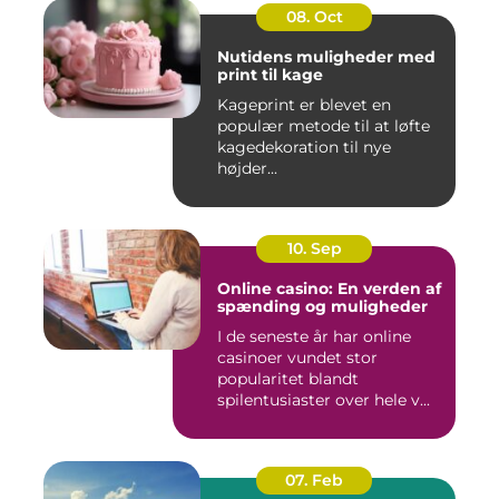
08. Oct
Nutidens muligheder med
print til kage
Kageprint er blevet en
populær metode til at løfte
kagedekoration til nye
højder...
10. Sep
Online casino: En verden af
spænding og muligheder
I de seneste år har online
casinoer vundet stor
popularitet blandt
spilentusiaster over hele v...
07. Feb