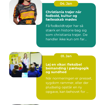
04. Jan
Christiania trøjer når
fodbold, kultur og
fællesskab mødes
Få fodboldtrøjer har så
stærk en historie bag sig
som christiania trøjer. De
handler ikke kun om far...
01. Jan
Lej en vikar: fleksibel
bemanding i pædagogik
og sundhed
Når normeringen er presset,
sygdom rammer, eller der
pludselig opstår en ny
opgave, kan behovet for ...