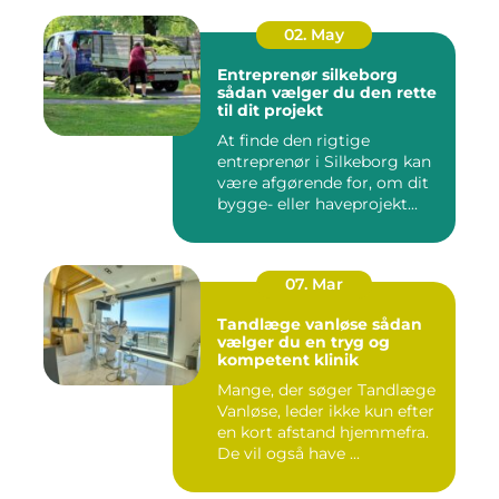
02. May
Entreprenør silkeborg
sådan vælger du den rette
til dit projekt
At finde den rigtige
entreprenør i Silkeborg kan
være afgørende for, om dit
bygge- eller haveprojekt...
07. Mar
Tandlæge vanløse sådan
vælger du en tryg og
kompetent klinik
Mange, der søger Tandlæge
Vanløse, leder ikke kun efter
en kort afstand hjemmefra.
De vil også have ...