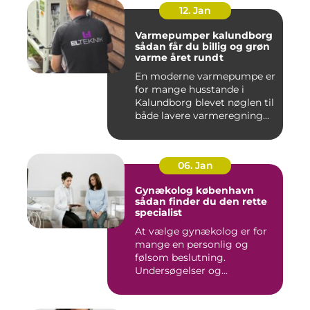
12. Jan
Varmepumper kalundborg
sådan får du billig og grøn
varme året rundt
En moderne varmepumpe er
for mange husstande i
Kalundborg blevet nøglen til
både lavere varmeregning...
06. Jan
Gynækolog københavn
sådan finder du den rette
specialist
At vælge gynækolog er for
mange en personlig og
følsom beslutning.
Undersøgelser og
behandlinger for...