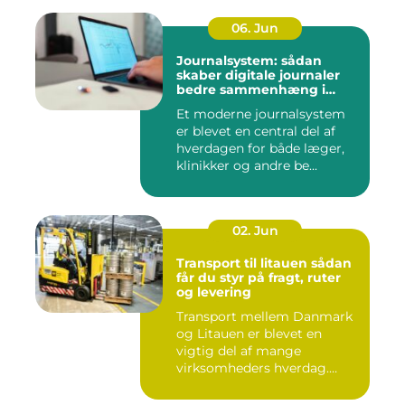
06. Jun
Journalsystem: sådan
skaber digitale journaler
bedre sammenhæng i
sundheden
Et moderne journalsystem
er blevet en central del af
hverdagen for både læger,
klinikker og andre be...
02. Jun
Transport til litauen sådan
får du styr på fragt, ruter
og levering
Transport mellem Danmark
og Litauen er blevet en
vigtig del af mange
virksomheders hverdag.
Både ind...