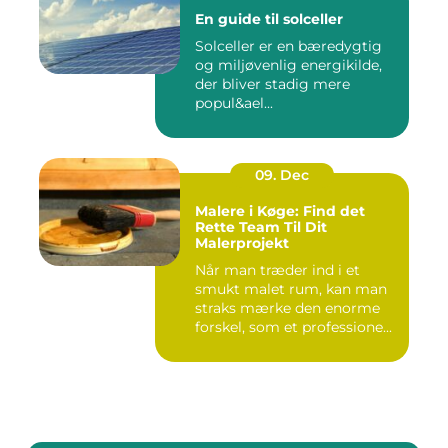
En guide til solceller
Solceller er en bæredygtig
og miljøvenlig energikilde,
der bliver stadig mere
popul&ael...
09. Dec
Malere i Køge: Find det
Rette Team Til Dit
Malerprojekt
Når man træder ind i et
smukt malet rum, kan man
straks mærke den enorme
forskel, som et professione...