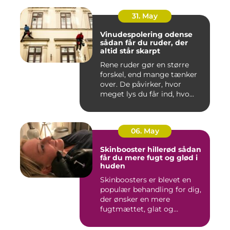
31. May
Vinudespolering odense
sådan får du ruder, der
altid står skarpt
Rene ruder gør en større
forskel, end mange tænker
over. De påvirker, hvor
meget lys du får ind, hvo...
06. May
Skinbooster hillerød sådan
får du mere fugt og glød i
huden
Skinboosters er blevet en
populær behandling for dig,
der ønsker en mere
fugtmættet, glat og
spændst...