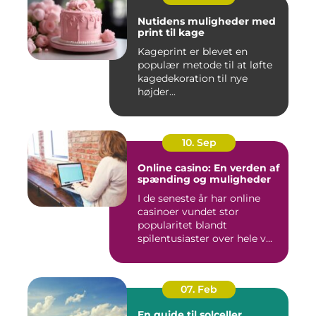
Nutidens muligheder med
print til kage
Kageprint er blevet en
populær metode til at løfte
kagedekoration til nye
højder...
10. Sep
Online casino: En verden af
spænding og muligheder
I de seneste år har online
casinoer vundet stor
popularitet blandt
spilentusiaster over hele v...
07. Feb
En guide til solceller