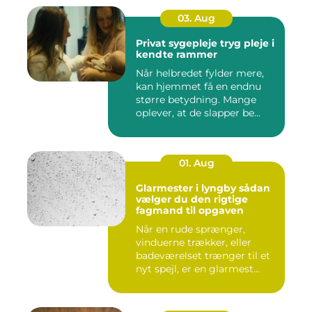
03. Aug
Privat sygepleje tryg pleje i
kendte rammer
Når helbredet fylder mere,
kan hjemmet få en endnu
større betydning. Mange
oplever, at de slapper be...
01. Aug
Glarmester i lyngby sådan
vælger du den rigtige
fagmand til opgaven
Når en rude sprænger,
vinduerne trækker, eller
badeværelset trænger til et
nyt spejl, er en glarmest...