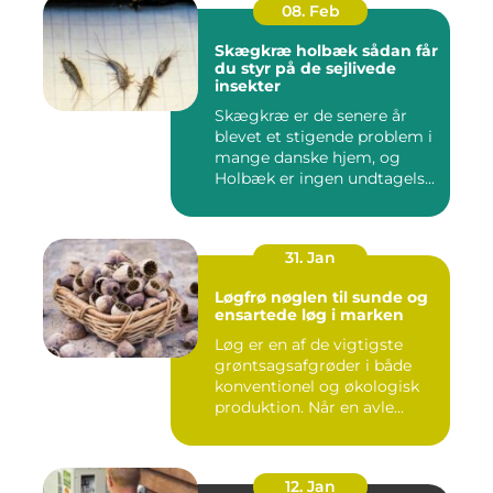
08. Feb
Skægkræ holbæk sådan får
du styr på de sejlivede
insekter
Skægkræ er de senere år
blevet et stigende problem i
mange danske hjem, og
Holbæk er ingen undtagels...
31. Jan
Løgfrø nøglen til sunde og
ensartede løg i marken
Løg er en af de vigtigste
grøntsagsafgrøder i både
konventionel og økologisk
produktion. Når en avle...
12. Jan