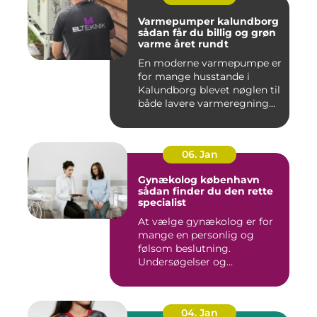
Varmepumper kalundborg
sådan får du billig og grøn
varme året rundt
En moderne varmepumpe er
for mange husstande i
Kalundborg blevet nøglen til
både lavere varmeregning...
06. Jan
Gynækolog københavn
sådan finder du den rette
specialist
At vælge gynækolog er for
mange en personlig og
følsom beslutning.
Undersøgelser og
behandlinger for...
04. Jan