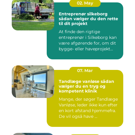
02. May
Entreprenør silkeborg
sådan vælger du den rette
til dit projekt
At finde den rigtige
entreprenør i Silkeborg kan
være afgørende for, om dit
bygge- eller haveprojekt...
07. Mar
Tandlæge vanløse sådan
vælger du en tryg og
kompetent klinik
Mange, der søger Tandlæge
Vanløse, leder ikke kun efter
en kort afstand hjemmefra.
De vil også have ...