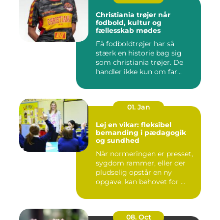
Christiania trøjer når
fodbold, kultur og
fællesskab mødes
Få fodboldtrøjer har så
stærk en historie bag sig
som christiania trøjer. De
handler ikke kun om far...
01. Jan
Lej en vikar: fleksibel
bemanding i pædagogik
og sundhed
Når normeringen er presset,
sygdom rammer, eller der
pludselig opstår en ny
opgave, kan behovet for ...
08. Oct