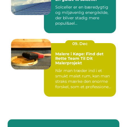
Solceller er en bæredygtig
og miljøvenlig energikilde,
der bliver stadig mere
popul&ael...
09. Dec
Malere i Køge: Find det
Rette Team Til Dit
Malerprojekt
Når man træder ind i et
smukt malet rum, kan man
straks mærke den enorme
forskel, som et professione...