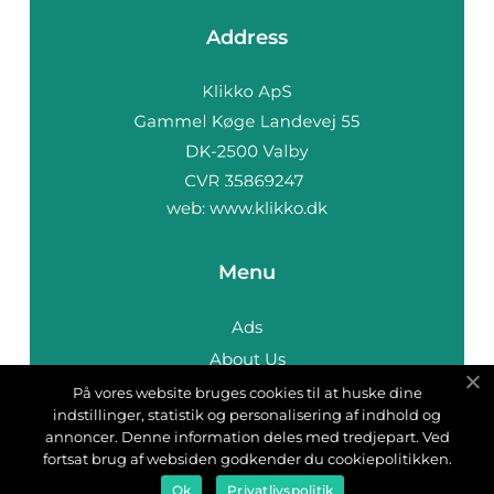
Address
web:
www.klikko.dk
Menu
Ads
About Us
Cookies
På vores website bruges cookies til at huske dine
indstillinger, statistik og personalisering af indhold og
Contact
annoncer. Denne information deles med tredjepart. Ved
Sitemap
fortsat brug af websiden godkender du cookiepolitikken.
Ok
Privatlivspolitik