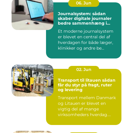
06. Jun
Journalsystem: sådan
skaber digitale journaler
bedre sammenhæng i
sundheden
Et moderne journalsystem
er blevet en central del af
hverdagen for både læger,
klinikker og andre be...
02. Jun
Transport til litauen sådan
får du styr på fragt, ruter
og levering
Transport mellem Danmark
og Litauen er blevet en
vigtig del af mange
virksomheders hverdag.
Både ind...