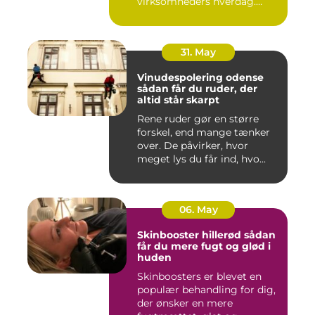
virksomheders hverdag.
Både ind...
31. May
Vinudespolering odense
sådan får du ruder, der
altid står skarpt
Rene ruder gør en større
forskel, end mange tænker
over. De påvirker, hvor
meget lys du får ind, hvo...
06. May
Skinbooster hillerød sådan
får du mere fugt og glød i
huden
Skinboosters er blevet en
populær behandling for dig,
der ønsker en mere