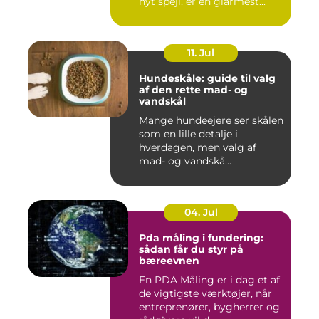
nyt spejl, er en glarmest...
11. Jul
Hundeskåle: guide til valg
af den rette mad- og
vandskål
Mange hundeejere ser skålen
som en lille detalje i
hverdagen, men valg af
mad- og vandskå...
04. Jul
Pda måling i fundering:
sådan får du styr på
bæreevnen
En PDA Måling er i dag et af
de vigtigste værktøjer, når
entreprenører, bygherrer og