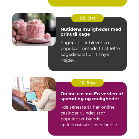
08. Oct
Nutidens muligheder med
print til kage
Kageprint er blevet en
populær metode til at løfte
kagedekoration til nye
højder...
10. Sep
Online casino: En verden af
spænding og muligheder
I de seneste år har online
casinoer vundet stor
popularitet blandt
spilentusiaster over hele v...