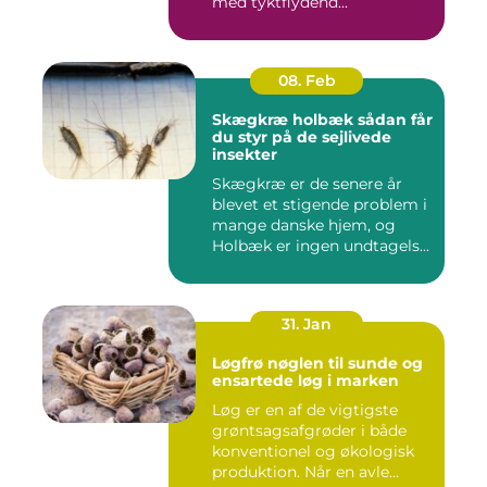
med tyktflydend...
08. Feb
Skægkræ holbæk sådan får
du styr på de sejlivede
insekter
Skægkræ er de senere år
blevet et stigende problem i
mange danske hjem, og
Holbæk er ingen undtagels...
31. Jan
Løgfrø nøglen til sunde og
ensartede løg i marken
Løg er en af de vigtigste
grøntsagsafgrøder i både
konventionel og økologisk
produktion. Når en avle...