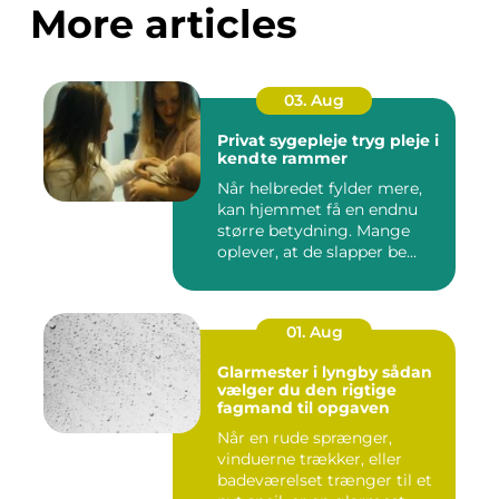
More articles
03. Aug
Privat sygepleje tryg pleje i
kendte rammer
Når helbredet fylder mere,
kan hjemmet få en endnu
større betydning. Mange
oplever, at de slapper be...
01. Aug
Glarmester i lyngby sådan
vælger du den rigtige
fagmand til opgaven
Når en rude sprænger,
vinduerne trækker, eller
badeværelset trænger til et