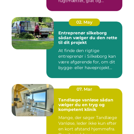
fugtmættet, glat og
spændst...
02. May
Entreprenør silkeborg
sådan vælger du den rette
til dit projekt
At finde den rigtige
entreprenør i Silkeborg kan
være afgørende for, om dit
bygge- eller haveprojekt...
07. Mar
Tandlæge vanløse sådan
vælger du en tryg og
kompetent klinik
Mange, der søger Tandlæge
Vanløse, leder ikke kun efter
en kort afstand hjemmefra.