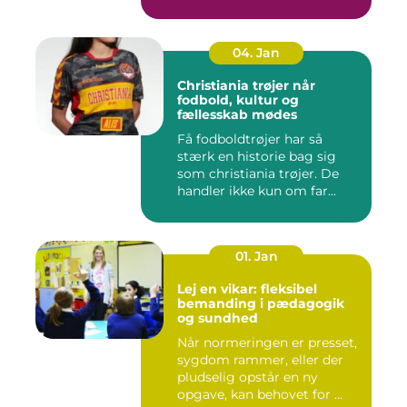
behandlinger for...
04. Jan
Christiania trøjer når
fodbold, kultur og
fællesskab mødes
Få fodboldtrøjer har så
stærk en historie bag sig
som christiania trøjer. De
handler ikke kun om far...
01. Jan
Lej en vikar: fleksibel
bemanding i pædagogik
og sundhed
Når normeringen er presset,
sygdom rammer, eller der
pludselig opstår en ny
opgave, kan behovet for ...