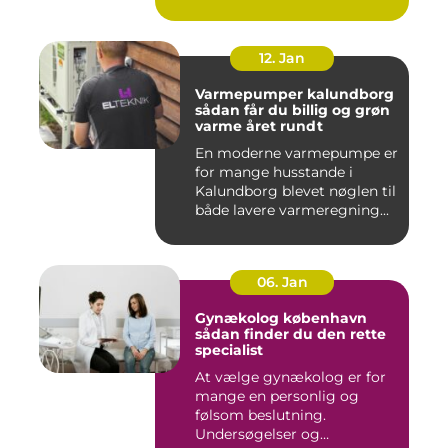
12. Jan
Varmepumper kalundborg
sådan får du billig og grøn
varme året rundt
En moderne varmepumpe er
for mange husstande i
Kalundborg blevet nøglen til
både lavere varmeregning...
06. Jan
Gynækolog københavn
sådan finder du den rette
specialist
At vælge gynækolog er for
mange en personlig og
følsom beslutning.
Undersøgelser og