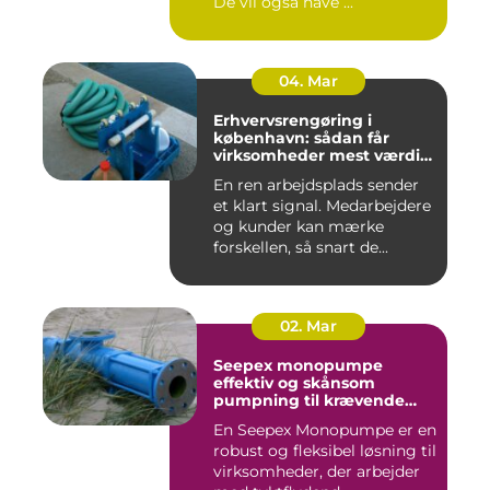
De vil også have ...
04. Mar
Erhvervsrengøring i
københavn: sådan får
virksomheder mest værdi
for pengene
En ren arbejdsplads sender
et klart signal. Medarbejdere
og kunder kan mærke
forskellen, så snart de...
02. Mar
Seepex monopumpe
effektiv og skånsom
pumpning til krævende
opgaver
En Seepex Monopumpe er en
robust og fleksibel løsning til
virksomheder, der arbejder