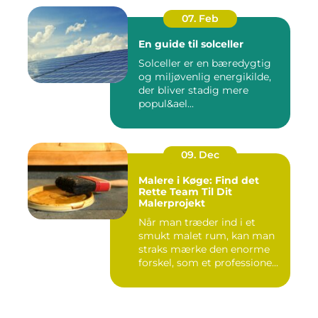
07. Feb
En guide til solceller
Solceller er en bæredygtig
og miljøvenlig energikilde,
der bliver stadig mere
popul&ael...
09. Dec
Malere i Køge: Find det
Rette Team Til Dit
Malerprojekt
Når man træder ind i et
smukt malet rum, kan man
straks mærke den enorme
forskel, som et professione...