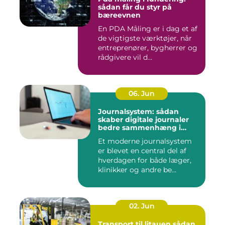
sådan får du styr på
bæreevnen
En PDA Måling er i dag et af
de vigtigste værktøjer, når
entreprenører, bygherrer og
rådgivere vil d...
06. Jun
Journalsystem: sådan
skaber digitale journaler
bedre sammenhæng i
sundheden
Et moderne journalsystem
er blevet en central del af
hverdagen for både læger,
klinikker og andre be...
02. Jun
Transport til litauen sådan