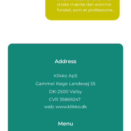
straks mærke den enorme
forskel, som et professione...
Address
web:
www.klikko.dk
Menu