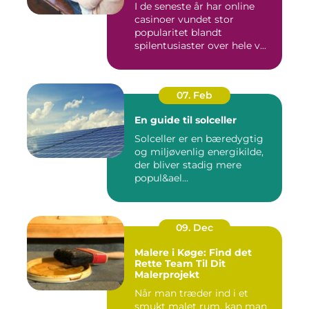
I de seneste år har online
casinoer vundet stor
popularitet blandt
spilentusiaster over hele v...
07. Feb
En guide til solceller
Solceller er en bæredygtig
og miljøvenlig energikilde,
der bliver stadig mere
popul&ael...
09. Dec
Malere i Køge: Find det
Rette Team Til Dit
Malerprojekt
Når man træder ind i et
smukt malet rum, kan man