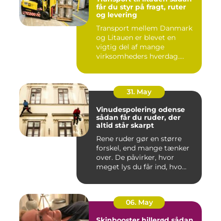
får du styr på fragt, ruter
og levering
Transport mellem Danmark
og Litauen er blevet en
vigtig del af mange
virksomheders hverdag.
Både ind...
31. May
Vinudespolering odense
sådan får du ruder, der
altid står skarpt
Rene ruder gør en større
forskel, end mange tænker
over. De påvirker, hvor
meget lys du får ind, hvo...
06. May
Skinbooster hillerød sådan