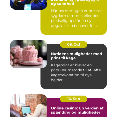
og sundhed
Når normeringen er presset,
sygdom rammer, eller der
pludselig opstår en ny
opgave, kan behovet for ...
08. Oct
Nutidens muligheder med
print til kage
Kageprint er blevet en
populær metode til at løfte
kagedekoration til nye
højder...
10. Sep
Online casino: En verden af
spænding og muligheder