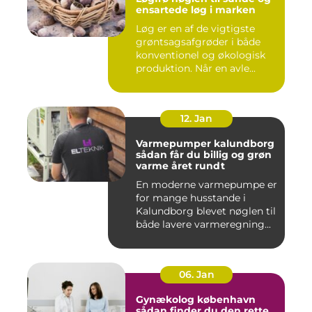
ensartede løg i marken
Løg er en af de vigtigste
grøntsagsafgrøder i både
konventionel og økologisk
produktion. Når en avle...
12. Jan
Varmepumper kalundborg
sådan får du billig og grøn
varme året rundt
En moderne varmepumpe er
for mange husstande i
Kalundborg blevet nøglen til
både lavere varmeregning...
06. Jan
Gynækolog københavn
sådan finder du den rette