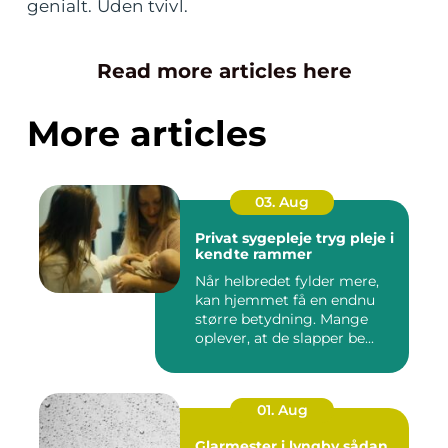
genialt. Uden tvivl.
Read more articles here
More articles
03. Aug
Privat sygepleje tryg pleje i
kendte rammer
Når helbredet fylder mere,
kan hjemmet få en endnu
større betydning. Mange
oplever, at de slapper be...
01. Aug
Glarmester i lyngby sådan