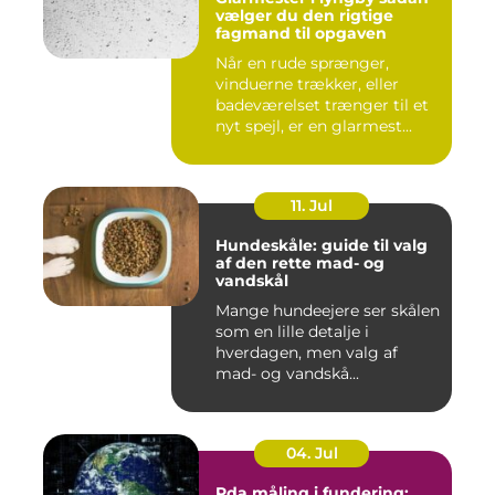
vælger du den rigtige
fagmand til opgaven
Når en rude sprænger,
vinduerne trækker, eller
badeværelset trænger til et
nyt spejl, er en glarmest...
11. Jul
Hundeskåle: guide til valg
af den rette mad- og
vandskål
Mange hundeejere ser skålen
som en lille detalje i
hverdagen, men valg af
mad- og vandskå...
04. Jul
Pda måling i fundering: