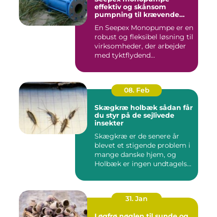
effektiv og skånsom
pumpning til krævende
opgaver
En Seepex Monopumpe er en
robust og fleksibel løsning til
virksomheder, der arbejder
med tyktflydend...
08. Feb
Skægkræ holbæk sådan får
du styr på de sejlivede
insekter
Skægkræ er de senere år
blevet et stigende problem i
mange danske hjem, og
Holbæk er ingen undtagels...
31. Jan
Løgfrø nøglen til sunde og