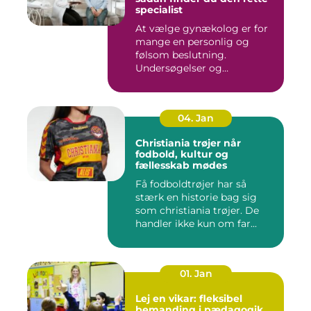
specialist
At vælge gynækolog er for
mange en personlig og
følsom beslutning.
Undersøgelser og
behandlinger for...
04. Jan
Christiania trøjer når
fodbold, kultur og
fællesskab mødes
Få fodboldtrøjer har så
stærk en historie bag sig
som christiania trøjer. De
handler ikke kun om far...
01. Jan
Lej en vikar: fleksibel
bemanding i pædagogik