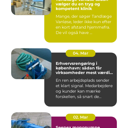
vælger du en tryg og
kompetent klinik
Mange, der søger Tandlæge
Vanløse, leder ikke kun efter
en kort afstand hjemmefra.
De vil også have ...
04. Mar
Erhvervsrengøring i
københavn: sådan får
virksomheder mest værdi
for pengene
En ren arbejdsplads sender
et klart signal. Medarbejdere
og kunder kan mærke
forskellen, så snart de...
02. Mar
Seepex monopumpe