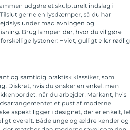
sammen udgøre et skulpturelt indslag i
. Tilslut gerne en lysdæmper, så du har
rbejdslys under madlavningen og
sning. Brug lampen der, hvor du vil gøre
rskellige lystoner: Hvidt, gulligt eller rødlig
ant og samtidig praktisk klassiker, som
g. Diskret, hvis du ønsker en enkel, men
økkenbordet, når du arbejder. Markant, hvis
ordsarrangementet et pust af moderne
e aspekt ligger i designet, der er enkelt, le
igt overalt. Både unge og ældre kender og
le, der matcher den moderne såvel som den