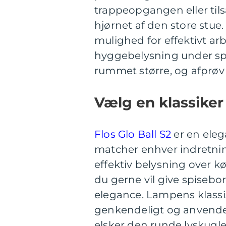
trappeopgangen eller til
hjørnet af den store stue
mulighed for effektivt a
hyggebelysning under spi
rummet større, og afprøv fo
Vælg en klassiker
Flos Glo Ball S2
er en eleg
matcher enhver indretnin
effektiv belysning over k
du gerne vil give spiseb
elegance. Lampens klassisk
genkendeligt og anvendel
elsker den runde lyskug