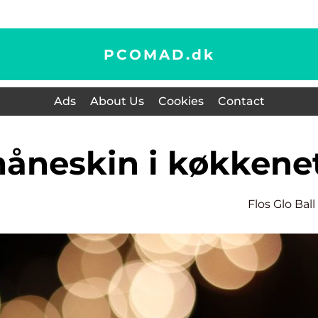
PCOMAD.
dk
Ads
About Us
Cookies
Contact
 måneskin i køkkene
Flos Glo Ball