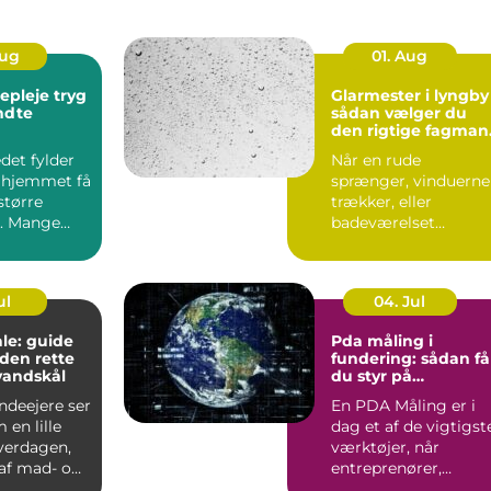
Aug
01. Aug
leje tryg
Glarmester i lyngby
endte
sådan vælger du
den rigtige fagman
til opgaven
det fylder
Når en rude
 hjemmet få
sprænger, vinduerne
større
trækker, eller
. Mange
badeværelset
t de slapper
trænger til et nyt
spejl, er en glarmest..
ul
04. Jul
le: guide
Pda måling i
f den rette
fundering: sådan få
vandskål
du styr på
bæreevnen
deejere ser
En PDA Måling er i
 en lille
dag et af de vigtigst
hverdagen,
værktøjer, når
af mad- og
entreprenører,
bygherrer og