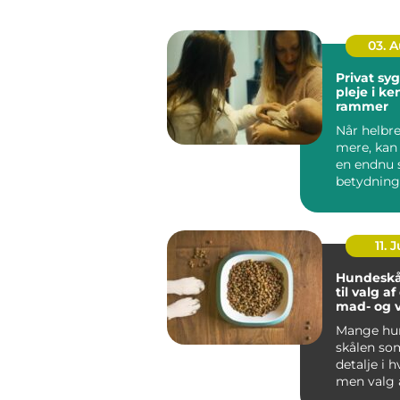
03. 
Privat sygep
pleje i k
rammer
Når helbre
mere, kan
en endnu 
betydning
oplever, a
be...
11. J
Hundeskå
til valg a
mad- og 
Mange hun
skålen som
detalje i 
men valg 
vandskå...