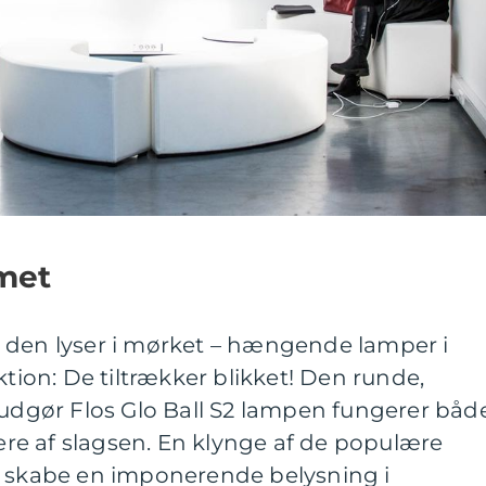
mmet
 den lyser i mørket – hængende lamper i
on: De tiltrækker blikket! Den runde,
 udgør Flos Glo Ball S2 lampen fungerer båd
e af slagsen. En klynge af de populære
n skabe en imponerende belysning i