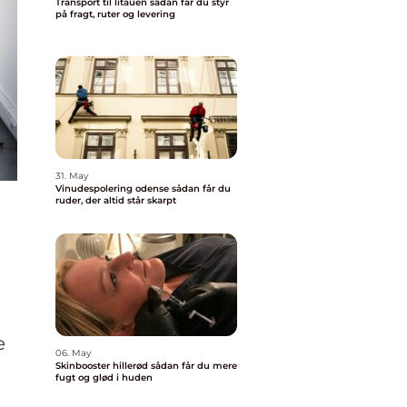
Transport til litauen sådan får du styr
på fragt, ruter og levering
31. May
Vinudespolering odense sådan får du
ruder, der altid står skarpt
e
06. May
Skinbooster hillerød sådan får du mere
fugt og glød i huden