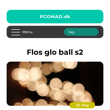
PCOMAD.
dk
Menu
flos glo ball s2
22. May