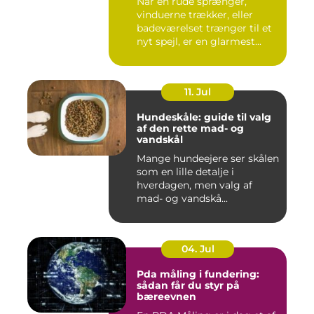
Når en rude sprænger,
vinduerne trækker, eller
badeværelset trænger til et
nyt spejl, er en glarmest...
11. Jul
Hundeskåle: guide til valg
af den rette mad- og
vandskål
Mange hundeejere ser skålen
som en lille detalje i
hverdagen, men valg af
mad- og vandskå...
04. Jul
Pda måling i fundering:
sådan får du styr på
bæreevnen