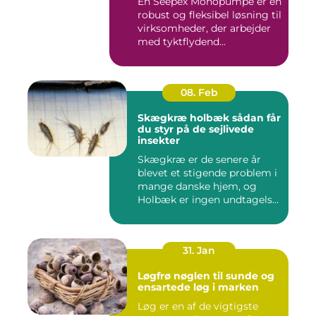
En Seepex Monopumpe er en
robust og fleksibel løsning til
virksomheder, der arbejder
med tyktflydend...
08. Feb
Skægkræ holbæk sådan får
du styr på de sejlivede
insekter
Skægkræ er de senere år
blevet et stigende problem i
mange danske hjem, og
Holbæk er ingen undtagels...
31. Jan
Løgfrø nøglen til sunde og
ensartede løg i marken
Løg er en af de vigtigste