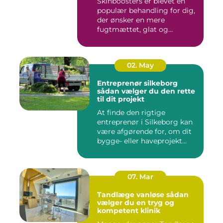
Skinboosters er blevet en
populær behandling for dig,
der ønsker en mere
fugtmættet, glat og
spændst...
02. May
Entreprenør silkeborg
sådan vælger du den rette
til dit projekt
At finde den rigtige
entreprenør i Silkeborg kan
være afgørende for, om dit
bygge- eller haveprojekt...
07. Mar
Tandlæge vanløse sådan
vælger du en tryg og
kompetent klinik