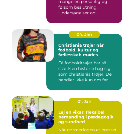
mange en personlig og
følsom beslutning.
Undersøgelser og
behandlinger for...
04. Jan
Christiania trøjer når
fodbold, kultur og
fællesskab mødes
Få fodboldtrøjer har så
stærk en historie bag sig
som christiania trøjer. De
handler ikke kun om far...
01. Jan
Lej en vikar: fleksibel
bemanding i pædagogik
og sundhed
Når normeringen er presset,