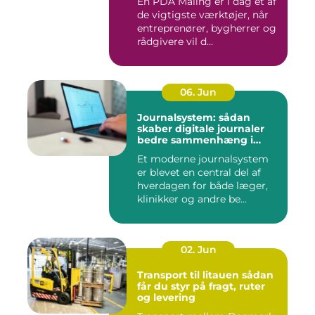
En PDA Måling er i dag et af
de vigtigste værktøjer, når
entreprenører, bygherrer og
rådgivere vil d...
06. Jun
Journalsystem: sådan
skaber digitale journaler
bedre sammenhæng i
sundheden
Et moderne journalsystem
er blevet en central del af
hverdagen for både læger,
klinikker og andre be...
02. Jun
Transport til litauen sådan
får du styr på fragt, ruter
og levering