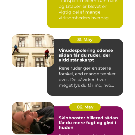
Transport mellem Danmark
og Litauen er blevet en
vigtig del af mange
virksomheders hverdag.
Både ind...
31. May
Vinudespolering odense
sådan får du ruder, der
altid står skarpt
Rene ruder gør en større
forskel, end mange tænker
over. De påvirker, hvor
meget lys du får ind, hvo...
06. May
Skinbooster hillerød sådan
får du mere fugt og glød i
huden