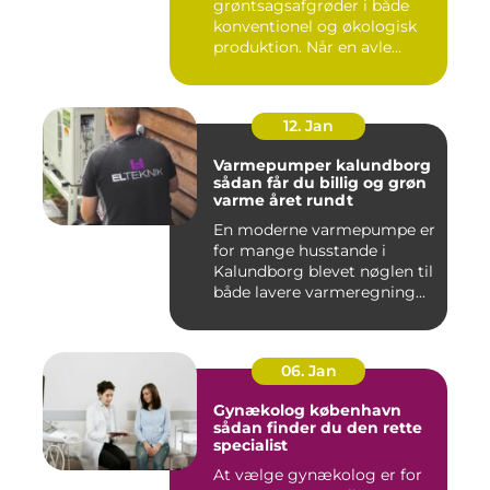
grøntsagsafgrøder i både
konventionel og økologisk
produktion. Når en avle...
12. Jan
Varmepumper kalundborg
sådan får du billig og grøn
varme året rundt
En moderne varmepumpe er
for mange husstande i
Kalundborg blevet nøglen til
både lavere varmeregning...
06. Jan
Gynækolog københavn
sådan finder du den rette
specialist
At vælge gynækolog er for