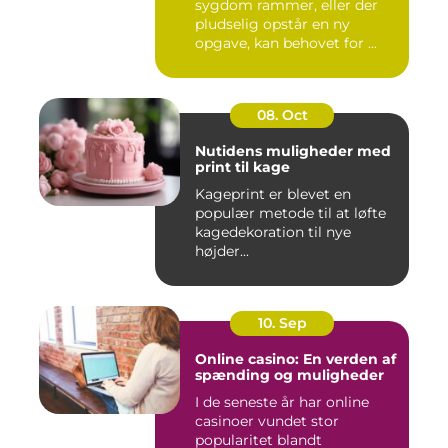
sygdom rammer, eller der
pludselig opstår en ny
opgave, kan behovet for ...
08. Oct
Nutidens muligheder med
print til kage
Kageprint er blevet en
populær metode til at løfte
kagedekoration til nye
højder...
10. Sep
Online casino: En verden af
spænding og muligheder
I de seneste år har online
casinoer vundet stor
popularitet blandt