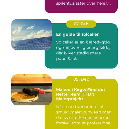
spilentusiaster over hele v...
07. Feb
En guide til solceller
Solceller er en bæredygtig
og miljøvenlig energikilde,
der bliver stadig mere
popul&ael...
09. Dec
Malere i Køge: Find det
Rette Team Til Dit
Malerprojekt
Når man træder ind i et
smukt malet rum, kan man
straks mærke den enorme
forskel, som et professione...