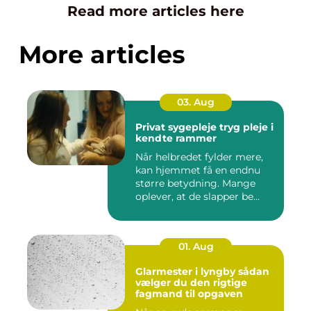
Read more articles here
More articles
03. Aug
Privat sygepleje tryg pleje i
kendte rammer
Når helbredet fylder mere,
kan hjemmet få en endnu
større betydning. Mange
oplever, at de slapper be...
01. Aug
Glarmester i lyngby sådan
vælger du den rigtige
fagmand til opgaven