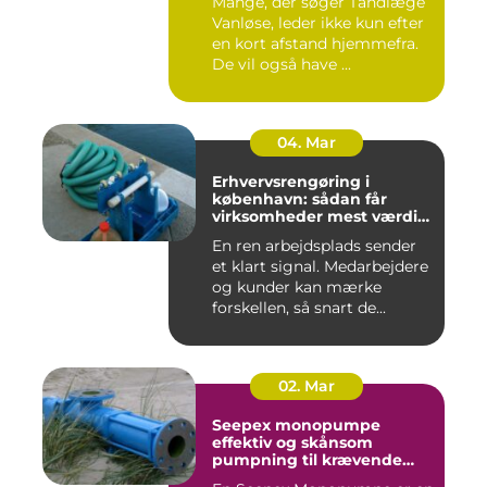
Mange, der søger Tandlæge
Vanløse, leder ikke kun efter
en kort afstand hjemmefra.
De vil også have ...
04. Mar
Erhvervsrengøring i
københavn: sådan får
virksomheder mest værdi
for pengene
En ren arbejdsplads sender
et klart signal. Medarbejdere
og kunder kan mærke
forskellen, så snart de...
02. Mar
Seepex monopumpe
effektiv og skånsom
pumpning til krævende
opgaver