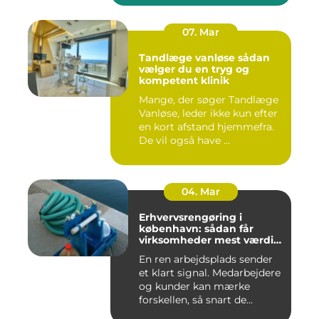
07. Mar
Tandlæge vanløse sådan
vælger du en tryg og
kompetent klinik
Mange, der søger Tandlæge
Vanløse, leder ikke kun efter
en kort afstand hjemmefra.
De vil også have ...
04. Mar
Erhvervsrengøring i
københavn: sådan får
virksomheder mest værdi
for pengene
En ren arbejdsplads sender
et klart signal. Medarbejdere
og kunder kan mærke
forskellen, så snart de...