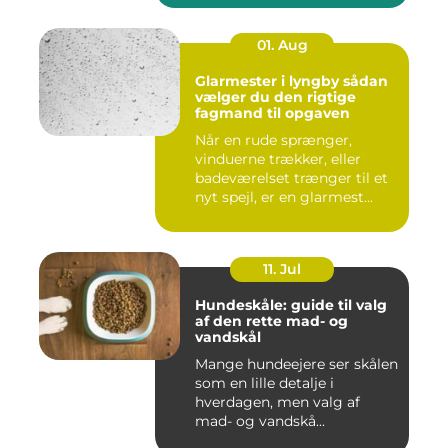
01. Aug
Glarmester i lyngby sådan
vælger du den rigtige
fagmand til opgaven
Når en rude sprænger,
vinduerne trækker, eller
badeværelset trænger til et
nyt spejl, er en glarmest...
11. Jul
Hundeskåle: guide til valg
af den rette mad- og
vandskål
Mange hundeejere ser skålen
som en lille detalje i
hverdagen, men valg af
mad- og vandskå...