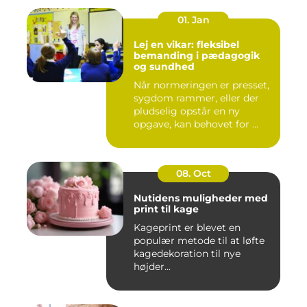
01. Jan
Lej en vikar: fleksibel
bemanding i pædagogik
og sundhed
Når normeringen er presset,
sygdom rammer, eller der
pludselig opstår en ny
opgave, kan behovet for ...
08. Oct
Nutidens muligheder med
print til kage
Kageprint er blevet en
populær metode til at løfte
kagedekoration til nye
højder...