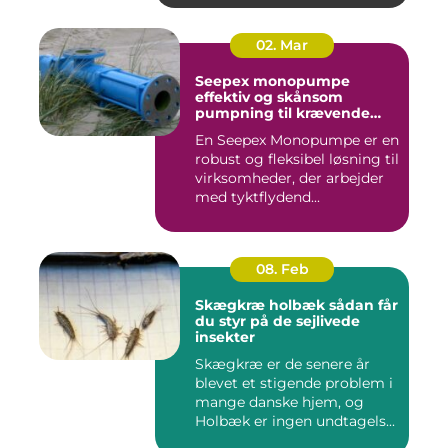
02. Mar
Seepex monopumpe
effektiv og skånsom
pumpning til krævende
opgaver
En Seepex Monopumpe er en
robust og fleksibel løsning til
virksomheder, der arbejder
med tyktflydend...
08. Feb
Skægkræ holbæk sådan får
du styr på de sejlivede
insekter
Skægkræ er de senere år
blevet et stigende problem i
mange danske hjem, og
Holbæk er ingen undtagels...