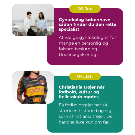
06. Jan
Gynækolog københavn
sådan finder du den rette
specialist
At vælge gynækolog er for
mange en personlig og
følsom beslutning.
Undersøgelser og
behandlinger for...
04. Jan
Christiania trøjer når
fodbold, kultur og
fællesskab mødes
Få fodboldtrøjer har så
stærk en historie bag sig
som christiania trøjer. De
handler ikke kun om far...