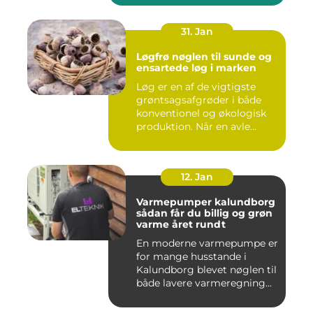
31. Jan
Løgfrø nøglen til sunde og
ensartede løg i marken
Løg er en af de vigtigste
grøntsagsafgrøder i både
konventionel og økologisk
produktion. Når en avle...
12. Jan
Varmepumper kalundborg
sådan får du billig og grøn
varme året rundt
En moderne varmepumpe er
for mange husstande i
Kalundborg blevet nøglen til
både lavere varmeregning...