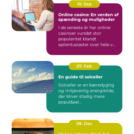
10. Sep
Online casino: En verden af
spænding og muligheder
I de seneste år har online
casinoer vundet stor
popularitet blandt
spilentusiaster over hele v...
07. Feb
En guide til solceller
Solceller er en bæredygtig
og miljøvenlig energikilde,
der bliver stadig mere
popul&ael...
09. Dec