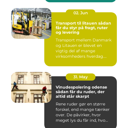
02. Jun
Transport til litauen sådan
får du styr på fragt, ruter
og levering
Transport mellem Danmark
og Litauen er blevet en
vigtig del af mange
virksomheders hverdag.
Både ind...
31. May
Vinudespolering odense
sådan får du ruder, der
altid står skarpt
Rene ruder gør en større
forskel, end mange tænker
over. De påvirker, hvor
meget lys du får ind, hvo...