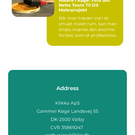
Malere i Køge: Find det
Rette Team Til Dit
Malerprojekt
Når man træder ind i et
smukt malet rum, kan man
straks mærke den enorme
forskel, som et professione...
Address
web:
www.klikko.dk