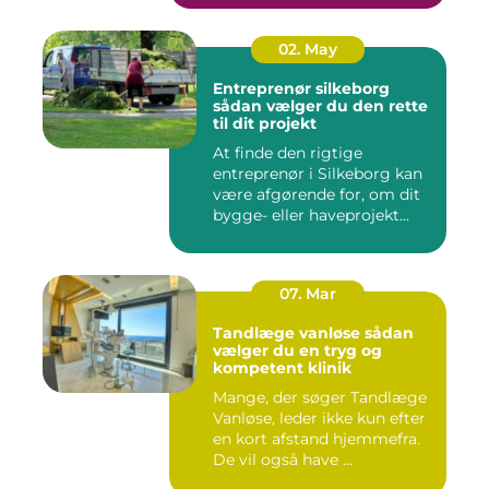
02. May
Entreprenør silkeborg
sådan vælger du den rette
til dit projekt
At finde den rigtige
entreprenør i Silkeborg kan
være afgørende for, om dit
bygge- eller haveprojekt...
07. Mar
Tandlæge vanløse sådan
vælger du en tryg og
kompetent klinik
Mange, der søger Tandlæge
Vanløse, leder ikke kun efter
en kort afstand hjemmefra.
De vil også have ...