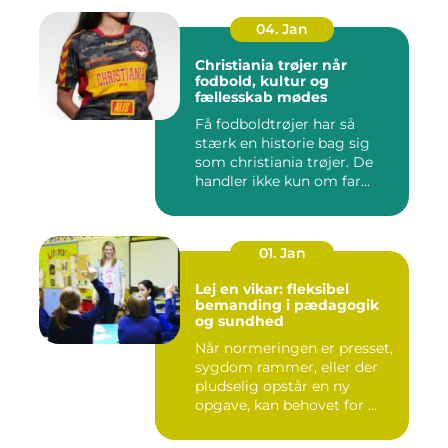
04. Jan
Christiania trøjer når
fodbold, kultur og
fællesskab mødes
Få fodboldtrøjer har så
stærk en historie bag sig
som christiania trøjer. De
handler ikke kun om far...
01. Jan
Lej en vikar: fleksibel
bemanding i pædagogik
og sundhed
Når normeringen er presset,
sygdom rammer, eller der
pludselig opstår en ny
opgave, kan behovet for ...