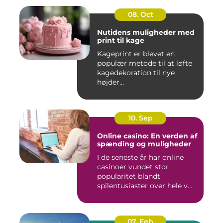
08. Oct
Nutidens muligheder med
print til kage
Kageprint er blevet en
populær metode til at løfte
kagedekoration til nye
højder...
10. Sep
Online casino: En verden af
spænding og muligheder
I de seneste år har online
casinoer vundet stor
popularitet blandt
spilentusiaster over hele v...
07. Feb