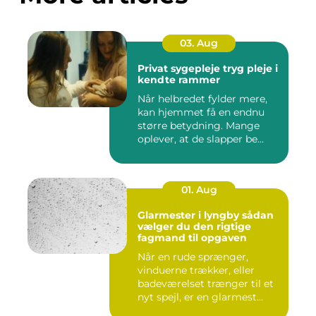
03. Aug
Privat sygepleje tryg pleje i
kendte rammer
Når helbredet fylder mere,
kan hjemmet få en endnu
større betydning. Mange
oplever, at de slapper be...
01. Aug
Glarmester i lyngby sådan
vælger du den rigtige
fagmand til opgaven
Når en rude sprænger,
vinduerne trækker, eller
badeværelset trænger til et
nyt spejl, er en glarmest...