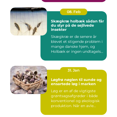
08. Feb
Skægkræ holbæk sådan får
du styr på de sejlivede
insekter
Skægkræ er de senere år
blevet et stigende problem i
mange danske hjem, og
Holbæk er ingen undtagels...
31. Jan
Løgfrø nøglen til sunde og
ensartede løg i marken
Løg er en af de vigtigste
grøntsagsafgrøder i både
konventionel og økologisk
produktion. Når en avle...