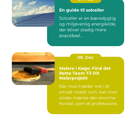
En guide til solceller
Solceller er en bæredygtig
og miljøvenlig energikilde,
der bliver stadig mere
popul&ael...
09. Dec
Malere i Køge: Find det
Rette Team Til Dit
Malerprojekt
Når man træder ind i et
smukt malet rum, kan man
straks mærke den enorme
forskel, som et professione...