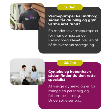
12. Jan
Varmepumper kalundborg
sådan får du billig og grøn
varme året rundt
En moderne varmepumpe er
for mange husstande i
Kalundborg blevet nøglen til
både lavere varmeregning...
06. Jan
Gynækolog københavn
sådan finder du den rette
specialist
At vælge gynækolog er for
mange en personlig og
følsom beslutning.
Undersøgelser og
behandlinger for...