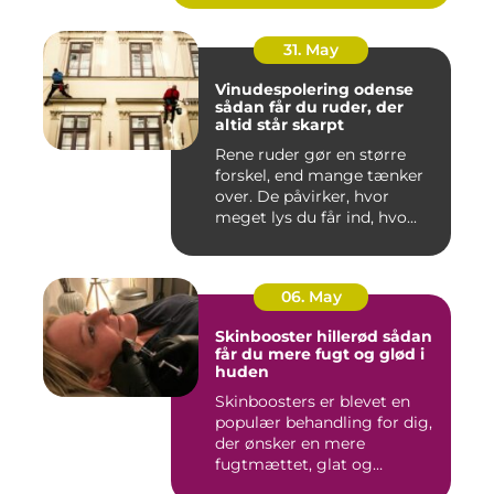
31. May
Vinudespolering odense
sådan får du ruder, der
altid står skarpt
Rene ruder gør en større
forskel, end mange tænker
over. De påvirker, hvor
meget lys du får ind, hvo...
06. May
Skinbooster hillerød sådan
får du mere fugt og glød i
huden
Skinboosters er blevet en
populær behandling for dig,
der ønsker en mere
fugtmættet, glat og
spændst...