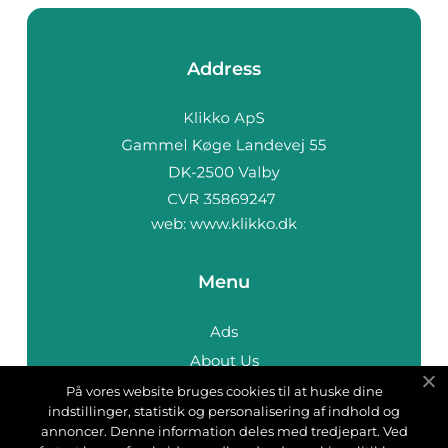
Address
web:
www.klikko.dk
Menu
Ads
About Us
Cookies
På vores website bruges cookies til at huske dine
indstillinger, statistik og personalisering af indhold og
Contact
annoncer. Denne information deles med tredjepart. Ved
Sitemap