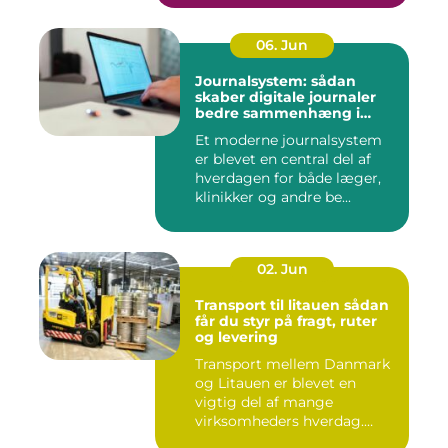
06. Jun
Journalsystem: sådan
skaber digitale journaler
bedre sammenhæng i
sundheden
Et moderne journalsystem
er blevet en central del af
hverdagen for både læger,
klinikker og andre be...
02. Jun
Transport til litauen sådan
får du styr på fragt, ruter
og levering
Transport mellem Danmark
og Litauen er blevet en
vigtig del af mange
virksomheders hverdag.
Både ind...