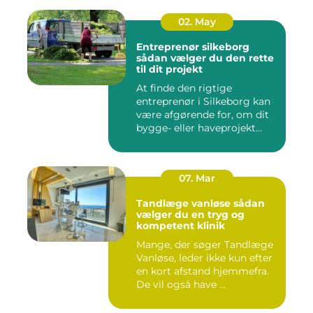
02. May
Entreprenør silkeborg
sådan vælger du den rette
til dit projekt
At finde den rigtige
entreprenør i Silkeborg kan
være afgørende for, om dit
bygge- eller haveprojekt...
07. Mar
Tandlæge vanløse sådan
vælger du en tryg og
kompetent klinik
Mange, der søger Tandlæge
Vanløse, leder ikke kun efter
en kort afstand hjemmefra.
De vil også have ...