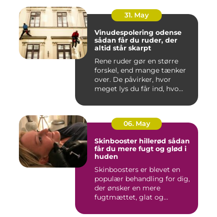
31. May
Vinudespolering odense
sådan får du ruder, der
altid står skarpt
Rene ruder gør en større
forskel, end mange tænker
over. De påvirker, hvor
meget lys du får ind, hvo...
06. May
Skinbooster hillerød sådan
får du mere fugt og glød i
huden
Skinboosters er blevet en
populær behandling for dig,
der ønsker en mere
fugtmættet, glat og
spændst...