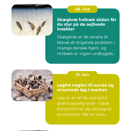
08. Feb
Skægkræ holbæk sådan får
du styr på de sejlivede
insekter
Skægkræ er de senere år
blevet et stigende problem i
mange danske hjem, og
Holbæk er ingen undtagels...
31. Jan
Løgfrø nøglen til sunde og
ensartede løg i marken
Løg er en af de vigtigste
grøntsagsafgrøder i både
konventionel og økologisk
produktion. Når en avle...