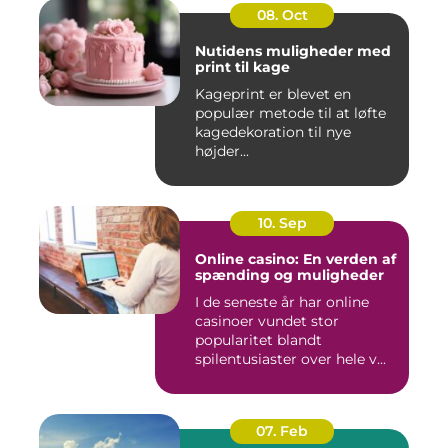
08. Oct
Nutidens muligheder med
print til kage
Kageprint er blevet en
populær metode til at løfte
kagedekoration til nye
højder...
10. Sep
Online casino: En verden af
spænding og muligheder
I de seneste år har online
casinoer vundet stor
popularitet blandt
spilentusiaster over hele v...
07. Feb