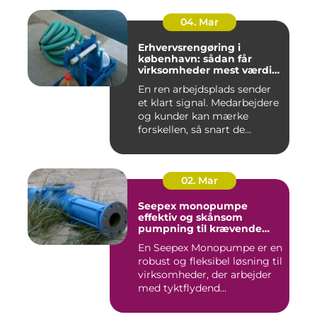
04. Mar
Erhvervsrengøring i
københavn: sådan får
virksomheder mest værdi
for pengene
En ren arbejdsplads sender
et klart signal. Medarbejdere
og kunder kan mærke
forskellen, så snart de...
02. Mar
Seepex monopumpe
effektiv og skånsom
pumpning til krævende
opgaver
En Seepex Monopumpe er en
robust og fleksibel løsning til
virksomheder, der arbejder
med tyktflydend...