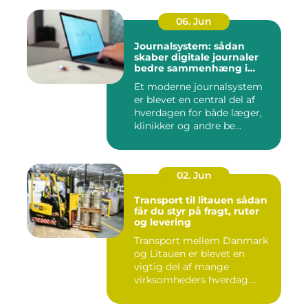
06. Jun
Journalsystem: sådan
skaber digitale journaler
bedre sammenhæng i
sundheden
Et moderne journalsystem
er blevet en central del af
hverdagen for både læger,
klinikker og andre be...
02. Jun
Transport til litauen sådan
får du styr på fragt, ruter
og levering
Transport mellem Danmark
og Litauen er blevet en
vigtig del af mange
virksomheders hverdag.
Både ind...