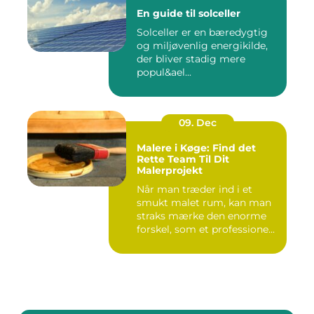
En guide til solceller
Solceller er en bæredygtig
og miljøvenlig energikilde,
der bliver stadig mere
popul&ael...
09. Dec
Malere i Køge: Find det
Rette Team Til Dit
Malerprojekt
Når man træder ind i et
smukt malet rum, kan man
straks mærke den enorme
forskel, som et professione...