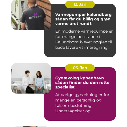
12. Jan
Varmepumper kalundborg
sådan får du billig og grøn
varme året rundt
En moderne varmepumpe er
for mange husstande i
Kalundborg blevet nøglen til
både lavere varmeregning...
06. Jan
Gynækolog københavn
sådan finder du den rette
specialist
At vælge gynækolog er for
mange en personlig og
følsom beslutning.
Undersøgelser og
behandlinger for...