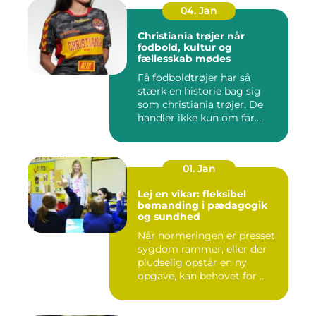
04. Jan
Christiania trøjer når
fodbold, kultur og
fællesskab mødes
Få fodboldtrøjer har så
stærk en historie bag sig
som christiania trøjer. De
handler ikke kun om far...
01. Jan
Lej en vikar: fleksibel
bemanding i pædagogik
og sundhed
Når normeringen er presset,
sygdom rammer, eller der
pludselig opstår en ny
opgave, kan behovet for ...