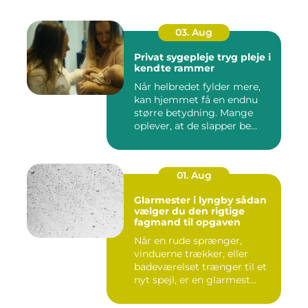
03. Aug
Privat sygepleje tryg pleje i
kendte rammer
Når helbredet fylder mere,
kan hjemmet få en endnu
større betydning. Mange
oplever, at de slapper be...
01. Aug
Glarmester i lyngby sådan
vælger du den rigtige
fagmand til opgaven
Når en rude sprænger,
vinduerne trækker, eller
badeværelset trænger til et
nyt spejl, er en glarmest...