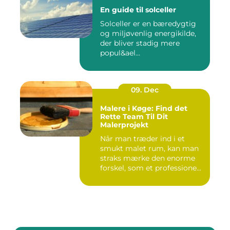
En guide til solceller
Solceller er en bæredygtig
og miljøvenlig energikilde,
der bliver stadig mere
popul&ael...
09. Dec
Malere i Køge: Find det
Rette Team Til Dit
Malerprojekt
Når man træder ind i et
smukt malet rum, kan man
straks mærke den enorme
forskel, som et professione...