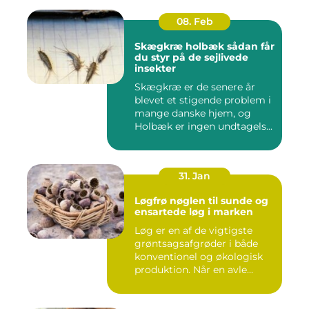
08. Feb
Skægkræ holbæk sådan får
du styr på de sejlivede
insekter
Skægkræ er de senere år
blevet et stigende problem i
mange danske hjem, og
Holbæk er ingen undtagels...
31. Jan
Løgfrø nøglen til sunde og
ensartede løg i marken
Løg er en af de vigtigste
grøntsagsafgrøder i både
konventionel og økologisk
produktion. Når en avle...