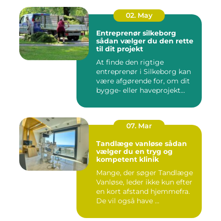
02. May
Entreprenør silkeborg
sådan vælger du den rette
til dit projekt
At finde den rigtige
entreprenør i Silkeborg kan
være afgørende for, om dit
bygge- eller haveprojekt...
07. Mar
Tandlæge vanløse sådan
vælger du en tryg og
kompetent klinik
Mange, der søger Tandlæge
Vanløse, leder ikke kun efter
en kort afstand hjemmefra.
De vil også have ...