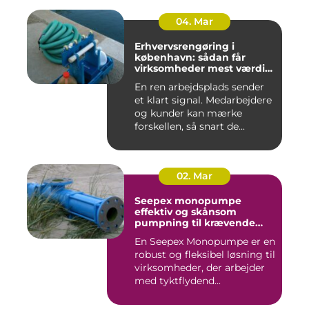
04. Mar
Erhvervsrengøring i
københavn: sådan får
virksomheder mest værdi
for pengene
En ren arbejdsplads sender
et klart signal. Medarbejdere
og kunder kan mærke
forskellen, så snart de...
02. Mar
Seepex monopumpe
effektiv og skånsom
pumpning til krævende
opgaver
En Seepex Monopumpe er en
robust og fleksibel løsning til
virksomheder, der arbejder
med tyktflydend...