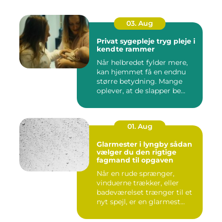
03. Aug
Privat sygepleje tryg pleje i
kendte rammer
Når helbredet fylder mere,
kan hjemmet få en endnu
større betydning. Mange
oplever, at de slapper be...
01. Aug
Glarmester i lyngby sådan
vælger du den rigtige
fagmand til opgaven
Når en rude sprænger,
vinduerne trækker, eller
badeværelset trænger til et
nyt spejl, er en glarmest...