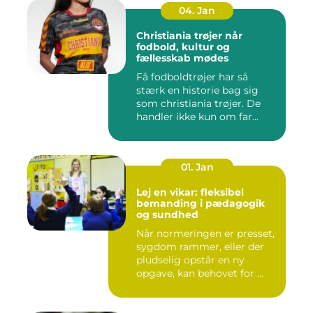
04. Jan
Christiania trøjer når
fodbold, kultur og
fællesskab mødes
Få fodboldtrøjer har så
stærk en historie bag sig
som christiania trøjer. De
handler ikke kun om far...
01. Jan
Lej en vikar: fleksibel
bemanding i pædagogik
og sundhed
Når normeringen er presset,
sygdom rammer, eller der
pludselig opstår en ny
opgave, kan behovet for ...