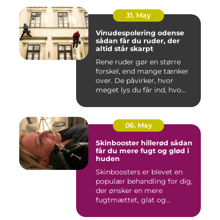
31. May
Vinudespolering odense
sådan får du ruder, der
altid står skarpt
Rene ruder gør en større
forskel, end mange tænker
over. De påvirker, hvor
meget lys du får ind, hvo...
06. May
Skinbooster hillerød sådan
får du mere fugt og glød i
huden
Skinboosters er blevet en
populær behandling for dig,
der ønsker en mere
fugtmættet, glat og
spændst...