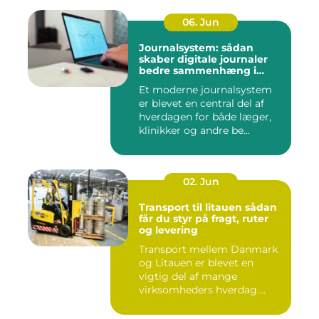
06. Jun
Journalsystem: sådan
skaber digitale journaler
bedre sammenhæng i
sundheden
Et moderne journalsystem
er blevet en central del af
hverdagen for både læger,
klinikker og andre be...
02. Jun
Transport til litauen sådan
får du styr på fragt, ruter
og levering
Transport mellem Danmark
og Litauen er blevet en
vigtig del af mange
virksomheders hverdag.
Både ind...