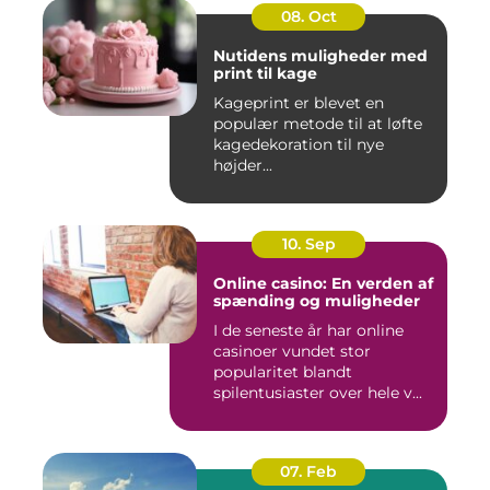
08. Oct
Nutidens muligheder med
print til kage
Kageprint er blevet en
populær metode til at løfte
kagedekoration til nye
højder...
10. Sep
Online casino: En verden af
spænding og muligheder
I de seneste år har online
casinoer vundet stor
popularitet blandt
spilentusiaster over hele v...
07. Feb