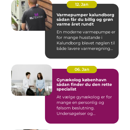
12. Jan
Varmepumper kalundborg
sådan får du billig og grøn
varme året rundt
En moderne varmepumpe er
for mange husstande i
Kalundborg blevet nøglen til
både lavere varmeregning...
06. Jan
Gynækolog københavn
sådan finder du den rette
specialist
At vælge gynækolog er for
mange en personlig og
følsom beslutning.
Undersøgelser og
behandlinger for...