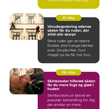
virksomheders hverdag.
Både ind...
31. May
Vinudespolering odense
sådan får du ruder, der
altid står skarpt
Rene ruder gør en større
forskel, end mange tænker
over. De påvirker, hvor
meget lys du får ind, hvo...
06. May
Skinbooster hillerød sådan
får du mere fugt og glød i
huden
Skinboosters er blevet en
populær behandling for dig,
der ønsker en mere