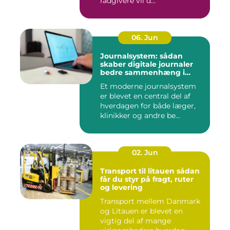
rådgivere vil d...
06. Jun
Journalsystem: sådan
skaber digitale journaler
bedre sammenhæng i
sundheden
Et moderne journalsystem
er blevet en central del af
hverdagen for både læger,
klinikker og andre be...
02. Jun
Transport til litauen sådan
får du styr på fragt, ruter
og levering
Transport mellem Danmark
og Litauen er blevet en
vigtig del af mange