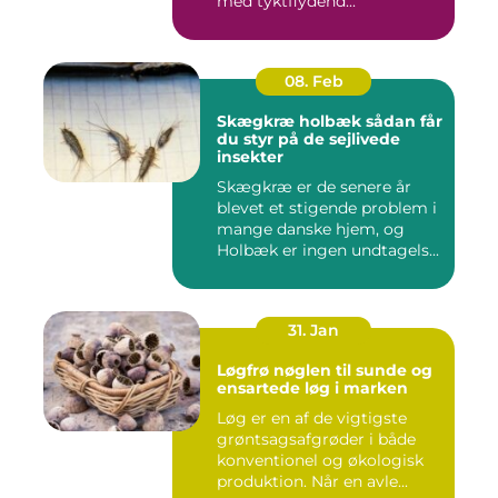
med tyktflydend...
08. Feb
Skægkræ holbæk sådan får
du styr på de sejlivede
insekter
Skægkræ er de senere år
blevet et stigende problem i
mange danske hjem, og
Holbæk er ingen undtagels...
31. Jan
Løgfrø nøglen til sunde og
ensartede løg i marken
Løg er en af de vigtigste
grøntsagsafgrøder i både
konventionel og økologisk
produktion. Når en avle...