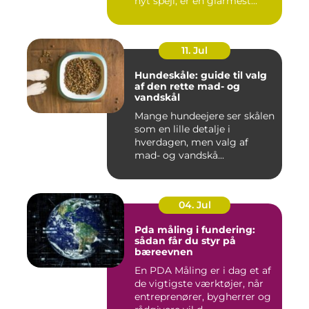
nyt spejl, er en glarmest...
11. Jul
Hundeskåle: guide til valg
af den rette mad- og
vandskål
Mange hundeejere ser skålen
som en lille detalje i
hverdagen, men valg af
mad- og vandskå...
04. Jul
Pda måling i fundering:
sådan får du styr på
bæreevnen
En PDA Måling er i dag et af
de vigtigste værktøjer, når
entreprenører, bygherrer og