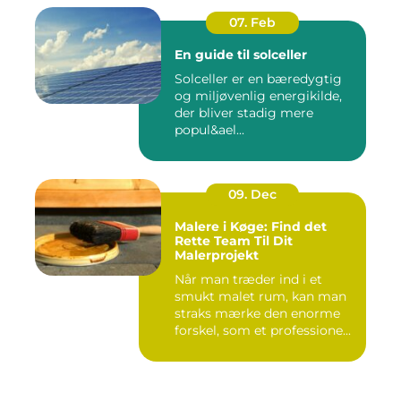
07. Feb
En guide til solceller
Solceller er en bæredygtig
og miljøvenlig energikilde,
der bliver stadig mere
popul&ael...
09. Dec
Malere i Køge: Find det
Rette Team Til Dit
Malerprojekt
Når man træder ind i et
smukt malet rum, kan man
straks mærke den enorme
forskel, som et professione...