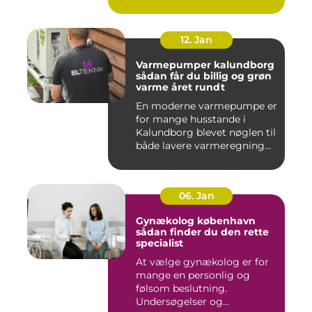
12. Jan
Varmepumper kalundborg
sådan får du billig og grøn
varme året rundt
En moderne varmepumpe er
for mange husstande i
Kalundborg blevet nøglen til
både lavere varmeregning...
06. Jan
Gynækolog københavn
sådan finder du den rette
specialist
At vælge gynækolog er for
mange en personlig og
følsom beslutning.
Undersøgelser og