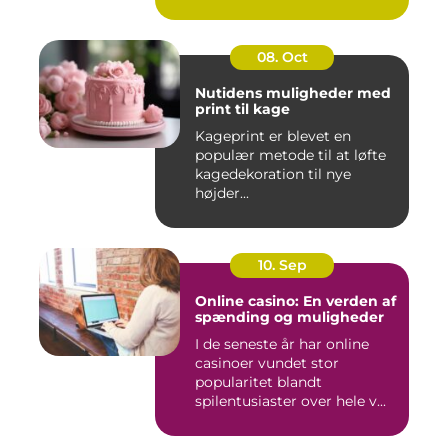
08. Oct
Nutidens muligheder med
print til kage
Kageprint er blevet en
populær metode til at løfte
kagedekoration til nye
højder...
10. Sep
Online casino: En verden af
spænding og muligheder
I de seneste år har online
casinoer vundet stor
popularitet blandt
spilentusiaster over hele v...