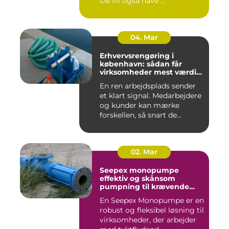
De vil også have ...
04. Mar
Erhvervsrengøring i
københavn: sådan får
virksomheder mest værdi
for pengene
En ren arbejdsplads sender
et klart signal. Medarbejdere
og kunder kan mærke
forskellen, så snart de...
02. Mar
Seepex monopumpe
effektiv og skånsom
pumpning til krævende
opgaver
En Seepex Monopumpe er en
robust og fleksibel løsning til
virksomheder, der arbejder