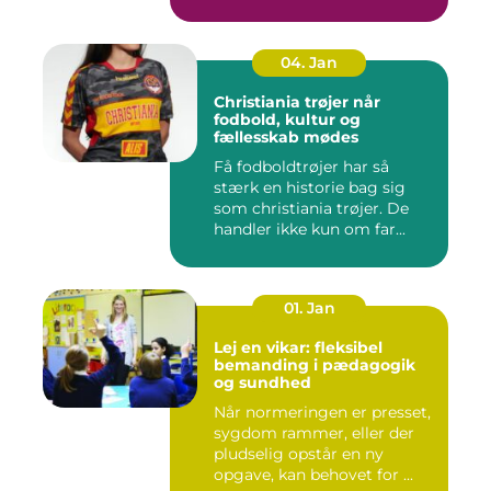
behandlinger for...
04. Jan
Christiania trøjer når
fodbold, kultur og
fællesskab mødes
Få fodboldtrøjer har så
stærk en historie bag sig
som christiania trøjer. De
handler ikke kun om far...
01. Jan
Lej en vikar: fleksibel
bemanding i pædagogik
og sundhed
Når normeringen er presset,
sygdom rammer, eller der
pludselig opstår en ny
opgave, kan behovet for ...