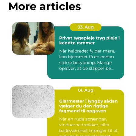
More articles
03. Aug
Privat sygepleje tryg pleje i
kendte rammer
Når helbredet fylder mere,
kan hjemmet få en endnu
større betydning. Mange
oplever, at de slapper be...
01. Aug
Glarmester i lyngby sådan
vælger du den rigtige
fagmand til opgaven
Når en rude sprænger,
vinduerne trækker, eller
badeværelset trænger til et