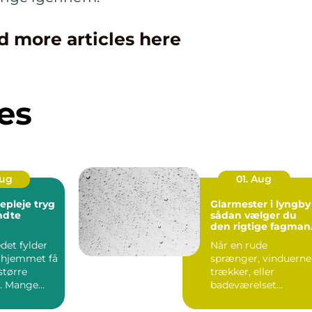
d more articles here
es
Aug
01. Aug
leje tryg
Glarmester i lyngby
endte
sådan vælger du
den rigtige fagman
til opgaven
det fylder
Når en rude
 hjemmet få
sprænger, vinduerne
større
trækker, eller
. Mange
badeværelset
t de slapper
trænger til et nyt
spejl, er en glarmest..