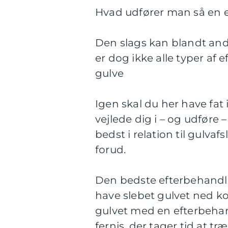
Hvad udfører man så en 
Den slags kan blandt andet
er dog ikke alle typer af 
gulve
Igen skal du her have fat 
vejlede dig i – og udføre 
bedst i relation til gulva
forud.
Den bedste efterbehandlin
have slebet gulvet ned kor
gulvet med en efterbehan
fernis, der tager tid at 