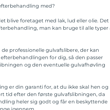
efterbehandling med?
 blive foretaget med lak, lud eller olie. Det
efterbehandling, man kan bruge til alle typer 
i de professionelle gulvafslibere, der kan
– efterbehandlingen for dig, så den passer
fslibningen og den eventuelle gulvafhøvling
g er din garanti for, at du ikke skal hen og
t tid efter den første gulvafslibningen, da
dling heler sig godt og får en beskyttende
trænge igennem.