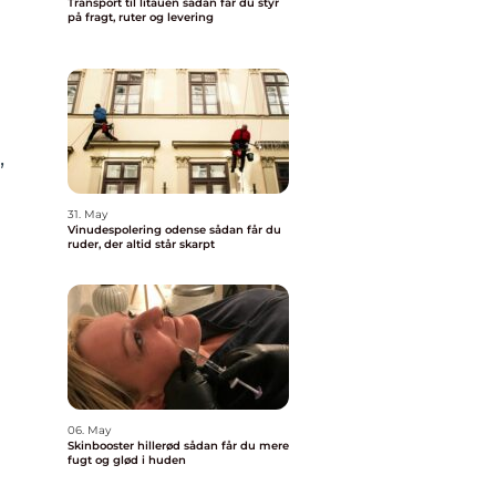
Transport til litauen sådan får du styr
på fragt, ruter og levering
n
,
31. May
Vinudespolering odense sådan får du
ruder, der altid står skarpt
06. May
Skinbooster hillerød sådan får du mere
fugt og glød i huden