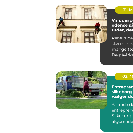
31. 
Vinudesp
odense sådan får du
ruder, der
skarpt
Rene rude
større for
mange tæn
De påvirke
meget lys 
hvo...
02. 
Entrepre
silkeborg sådan
vælger du
til dit pro
At finde d
entreprenø
Silkeborg
afgørende 
bygge- ell
haveprojek