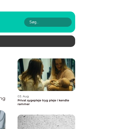
03. Aug
ing
Privat sygepleje tryg pleje i kendte
rammer