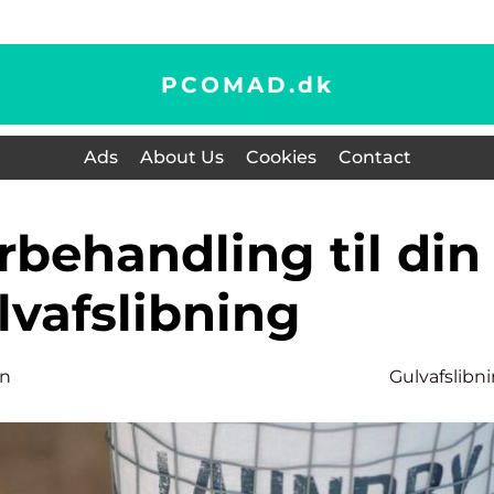
PCOMAD.
dk
Ads
About Us
Cookies
Contact
lvafslibning
en
Gulvafslibn