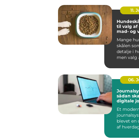
11. J
Hundeskå
til valg a
mad- og 
Mange hun
skålen som
detalje i 
men valg 
vandskå...
06. 
Journalsy
sådan sk
digitale j
bedre
Et moder
sammenh
journalsy
sundhed
blevet en 
af hverda
læger, kli
andre be...