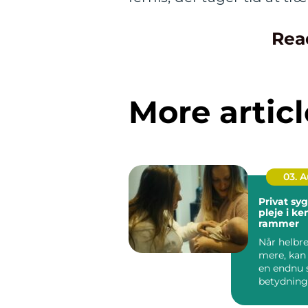
Rea
More articl
03. 
Privat sygep
pleje i k
rammer
Når helbre
mere, kan
en endnu 
betydning
oplever, a
be...