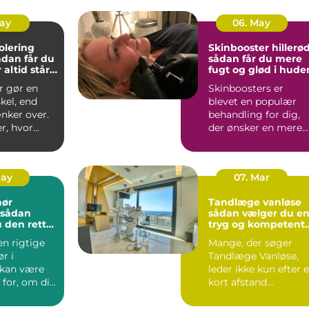
May
06. May
olering
Skinbooster hillerø
sådan får du mere
 altid står
fugt og glød i hude
r gør en
Skinboosters er
skel, end
blevet en populær
ker over.
behandling for dig,
r, hvor
der ønsker en mere
du får ind,
fugtmættet, glat og
spændst...
May
07. Mar
nør
Tandlæge vanløse
sådan vælger du e
 den rette
tryg og kompetent
jekt
klinik
en rigtige
Mange, der søger
r i
Tandlæge Vanløse,
 kan være
leder ikke kun efter 
for, om dit
kort afstand
er
hjemmefra. De vil
t...
også have ...