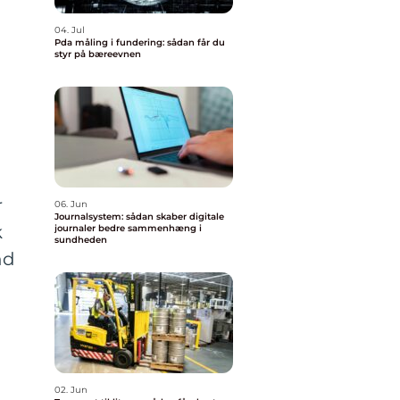
04. Jul
Pda måling i fundering: sådan får du
styr på bæreevnen
r
06. Jun
Journalsystem: sådan skaber digitale
k
journaler bedre sammenhæng i
sundheden
nd
02. Jun